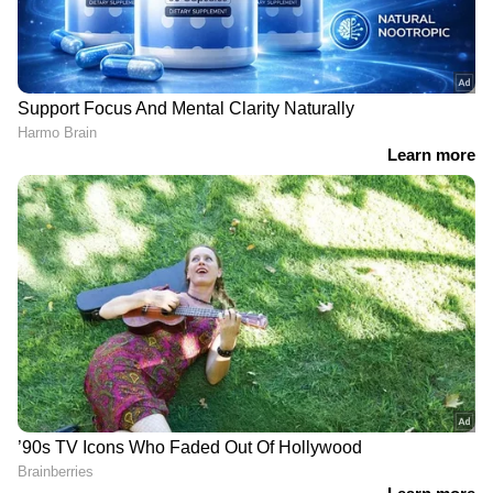
എഐ കോടിക്കണക്കിന്
ജിപിടി 5.6-ന്റെ സുരക്ഷാ
തൊഴിലുകൾ
സംവിധാനത്തെ
ഇല്ലാതാക്കും? ലോക
മറികടന്നാൽ 47 ലക്ഷം
സമ്പദ്‌വ്യവസ്ഥയെ
സമ്മാനം;
അടിമുടി മാറ്റുമെന്ന്
ഓപ്പൺഎഐയുടെ വമ്പൻ
മുന്നറിയിപ്പ്
ഓഫർ