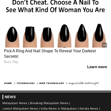
HOME
TECHNOLOGY
WEB TECHNOLOGY
ഐപാഡിൽ വാട്‍സാപ്പിന് പുതിയ മുഖം
NEWS
Malayalam News
Breaking Malayalam News
Latest Malayalam News
India News in Malayalam
Kerala News