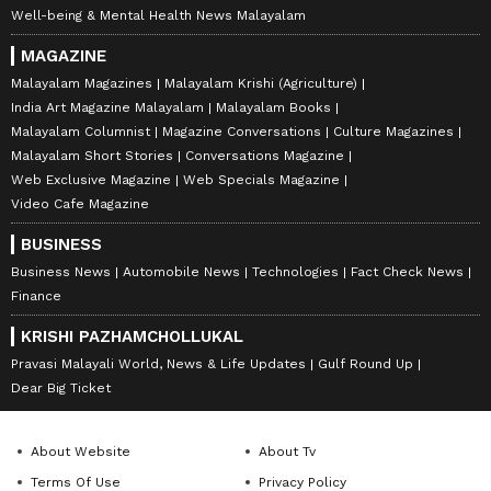
Well-being & Mental Health News Malayalam
MAGAZINE
Malayalam Magazines
Malayalam Krishi (Agriculture)
India Art Magazine Malayalam
Malayalam Books
Malayalam Columnist
Magazine Conversations
Culture Magazines
Malayalam Short Stories
Conversations Magazine
Web Exclusive Magazine
Web Specials Magazine
Video Cafe Magazine
BUSINESS
Business News
Automobile News
Technologies
Fact Check News
Finance
KRISHI PAZHAMCHOLLUKAL
Pravasi Malayali World, News & Life Updates
Gulf Round Up
Dear Big Ticket
About Website
About Tv
Terms Of Use
Privacy Policy