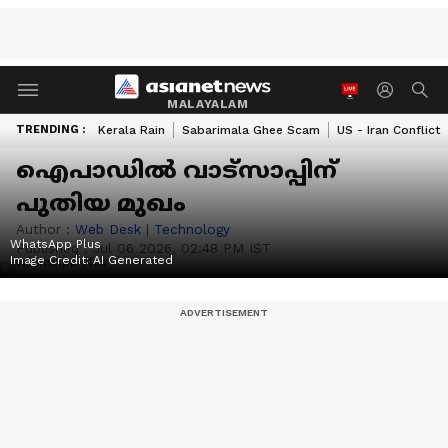
MALAYALAM
TRENDING :
Kerala Rain
Sabarimala Ghee Scam
US - Iran Conflict
ഐപാഡിൽ വാട്‍സാപ്പിന്
പുതിയ മുഖം
Author :
Web Desk
|
Technology
WhatsApp Plus
Published :
Jul 06 2026, 02:48 PM IST
Image Credit:
AI Generated