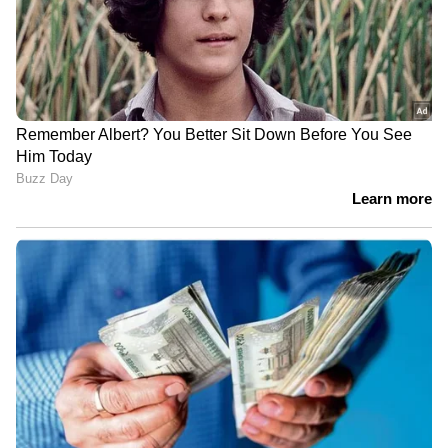
ഉപഭോക്താക്കളുടെ
പൊലീസിനൊപ്പം കേസ്
സംസാരം
അന്വേഷിക്കാൻ
അനുവാദമില്ലാതെ
എഐയും, മിന്നൽ
റെക്കോർഡ് ചെയ്തു, 570
സ്പീഡിൽ അന്വേഷണം
കോടി രൂപ നഷ്ടപരിഹാരം
നടക്കാനുള്ള
നൽകാൻ ഗൂഗിൾ
ക്രമീകരണവുമായി
മൈക്രോസോഫ്റ്റ്
LATEST VIDEOS