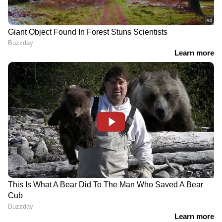
ഓഫീഷ്യല്‍ രേഖകള്‍ ഒരിക്കലും മൊബൈലില്‍
ഫയലുകളായ സൂക്ഷിക്കരുതെന്നും,
അനൗദ്യോഗികമല്ലാത്ത ഒരു ആപ്പ് വഴിയും
അത് കൈമാറരുതെന്നും നിര്‍ദേശമുണ്ട്.