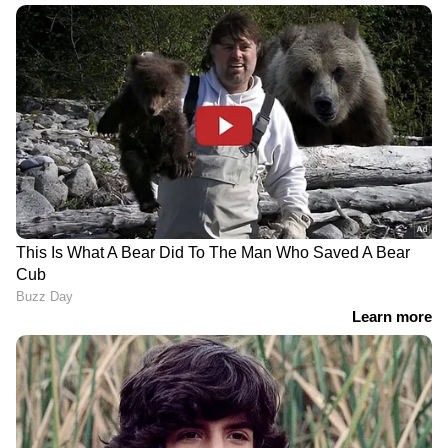
എപ്സ്റ്റീൻ
മെസേജുകള്‍ ആരെങ്കിലും
ഫയലുകൾക്കൊപ്പം
എത്തിനോക്കുന്നോ?
ലോകം തെരയുന്നത് ജെ
ഗാലക്‌സി ഫോണുകള്‍ക്ക്
മെയിൽ, എന്താണ് ജെ
പുത്തന്‍ പ്രൈവസി
മെയിൽ?
ഫീച്ചറുമായി സാംസങ്