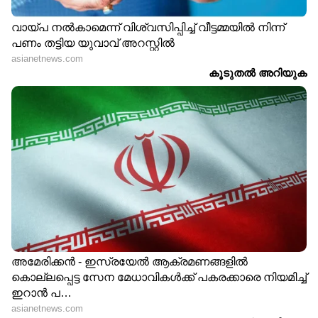
അതിഥി തൊഴിലാളികളെ
ബന്ദിയാക്കി ഫോണും പണവും
കവര്‍ന്ന സംഭവം; പ്രതികള്‍
പിടിയില്‍
ഏഴ് മാസം മുമ്പ് 20 പവൻ സ്വർണ്ണം
മോഷണം പോയ കേസിലെ
രണ്ടാമത്തെ പ്രതിയും പിടിയിൽ |
Theft | Arrest