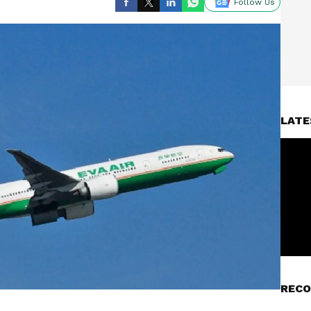
Follow Us
LATE
RECO