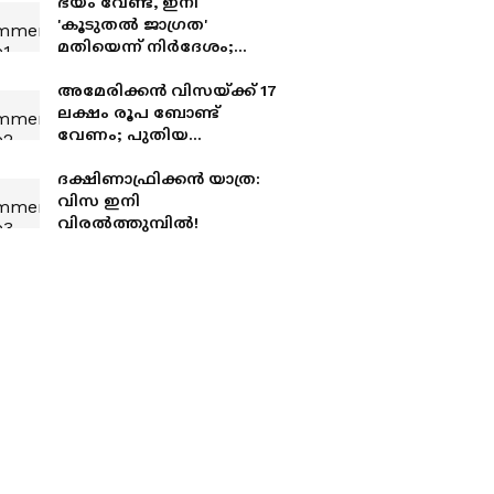
ഭയം വേണ്ട, ഇനി
'കൂടുതൽ ജാഗ്രത'
മതിയെന്ന് നിർദേശം;
ബംഗ്ലാദേശിലേക്കുള്ള
യാത്രകൾക്ക്
അമേരിക്കൻ വിസയ്ക്ക് 17
അമേരിക്കയുടെ ഗ്രീൻ
ലക്ഷം രൂപ ബോണ്ട്
സിഗ്നൽ
വേണം; പുതിയ
നിയമവുമായി ട്രംപ്
ദക്ഷിണാഫ്രിക്കൻ യാത്ര:
വിസ ഇനി
വിരൽത്തുമ്പിൽ!