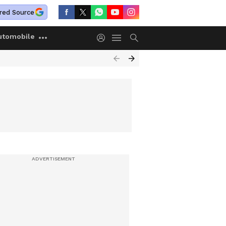
red Source
utomobile