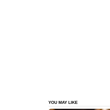
യാത്ര ചെയ്യുന്ന ഇന്ത്യൻ യാത്രക്ക
ലഭ്യമാകും. 2026 അവസാനത്തോടെ
വ്യോമഗതാഗത രംഗത്ത് ഇത് ശ്രദ്ധേ
വിലയിരുത്തപ്പെടുന്നത്.