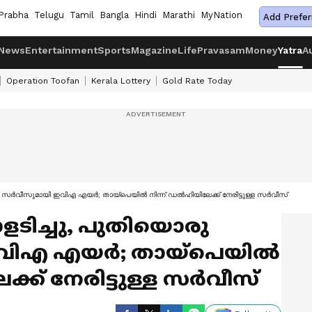
Prabha
Telugu
Tamil
Bangla
Hindi
Marathi
MyNation
Add Prefer
News
Entertainment
Sports
Magazine
Life
Pravasam
Money
Yatra
A
Operation Toofan
Kerala Lottery
Gold Rate Today
രു സർവീസുമായി ഇവിഎ എയർ; തായ്പെയിൽ നിന്ന് ഡൽഹിയിലേക്ക് നേരിട്ടുള്ള സർവീസ്
ളടിച്ചു, പുതിയൊരു
വിഎ എയർ; തായ്പെയിൽ
്ക് നേരിട്ടുള്ള സർവീസ്