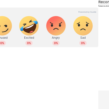
 ഗ്രീൻ
വിമാന ടിക്കറ്റ് നിരക്കിൽ വൻ
മാറ്റം! ഈ യാത്രികരെ നെഞ്ചോട്
ി4
ചേർത്ത് ഇൻഡിഗോ
േശ