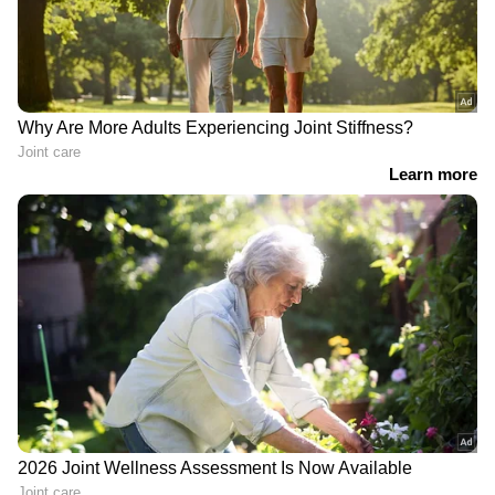
ഏഷ്യാനെറ്റ് ന്യൂസ് ലൈവ്