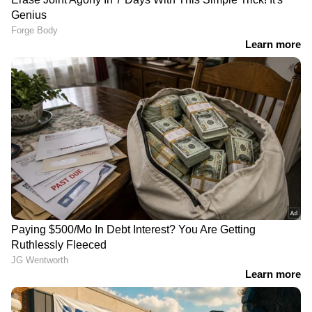
Arjun Aayanki
വിലയുടെ കാര്യത്തിൽ, പുതിയ റോയൽ
എൻഫീൽഡ് ഹിമാലയൻ 650 ന് ഏകദേശം
നാല് ലക്ഷം രൂപ മുതൽ 4.2 ലക്ഷം രൂപ വരെ
എക്സ്-ഷോറൂം വില വരും എന്നാണ്
റിപ്പോര്‍ട്ടുകൾ. ഈ അഡ്വഞ്ചർ 650 സിസി
ബൈക്കിന് സെഗ്‌മെൻ്റിൽ മോട്ടോ മോറിനി
എക്‌സ്-കേപ്പ് 650, കവാസാക്കി വെർസിസ് 650
എന്നിവയിൽ നിന്നുള്ള മത്സരം നേരിടേണ്ടിവരും.
മകന്‍റെ ശസ്ത്രക്രിയക്കായി മെഡിക്കൽ
കോളജിൽ; പാര്‍ക്ക് ചെയ്തിരുന്ന
ഓട്ടോറിക്ഷ രാത്രിയിൽ മോഷണം പോയി,
പരാതി