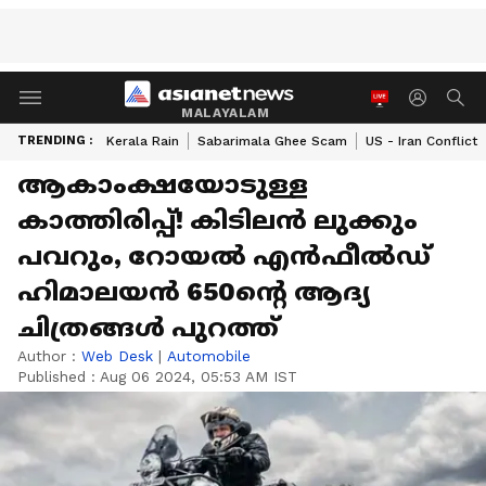
MALAYALAM
TRENDING :
Kerala Rain
Sabarimala Ghee Scam
US - Iran Conflict
ആകാംക്ഷയോടുള്ള
കാത്തിരിപ്പ്! കിടിലൻ ലുക്കും
പവറും, റോയൽ എൻഫീൽഡ്
ഹിമാലയൻ 650ന്റെ ആദ്യ
ചിത്രങ്ങൾ പുറത്ത്
Author :
Web Desk
|
Automobile
Published :
Aug 06 2024, 05:53 AM IST