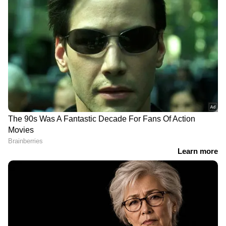
വെസ്‌പയുടെ 80-ാം
"കേറി വാ മക്കളേ.." ടൂറിസ്റ്റ്
വാർഷികം;
ബസ് ഉടമകൾക്ക്
ആഘോഷത്തിന് ആഗോള
ബജറ്റിന്‍റെ കൈത്താങ്ങ്;
വേദിയായി റോം
നികുതി കുത്തനെ കുറച്ചു
നിങ്ങളുടെ നഗരത്തിലെ
സാധാരണക്കാരനും ഇനി
ഇന്നത്തെ ഡീസൽ,
ചിരിക്കാം! ഇലക്ട്രിക്
പെട്രോൾ വിലകൾ
വാഹന വില കുറയും;
ബജറ്റിൽ വമ്പൻ
പ്രഖ്യാപനം