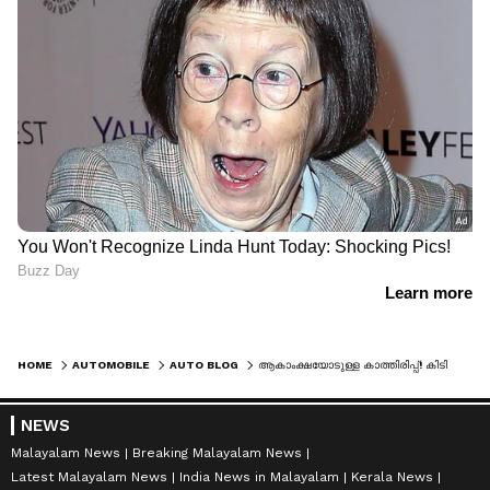
HOME
AUTOMOBILE
AUTO BLOG
ആകാംക്ഷയോടുള്ള കാത്തിരിപ്പ്! കിടിലൻ ലുക്കും പവറും, റോയൽ എൻഫീൽഡ് ഹിമാലയൻ 650ന്റെ ആദ്യ ചിത്രങ്ങൾ പുറത്ത്
NEWS
Malayalam News
Breaking Malayalam News
Latest Malayalam News
India News in Malayalam
Kerala News