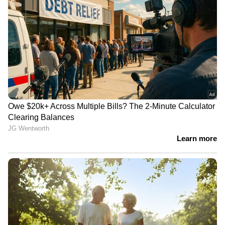
അർജുന്‍റെ ഭാര്യക്ക് ബാങ്കിൽ ജോലി,
വയനാട്ടില്‍ 120 ദിവസം കൊണ്ട് 11
കുടുംബങ്ങൾക്ക് വീട്; പ്രഖ്യാപനവുമായി
ബാങ്ക്