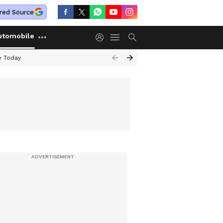
red Source
utomobile
e Today