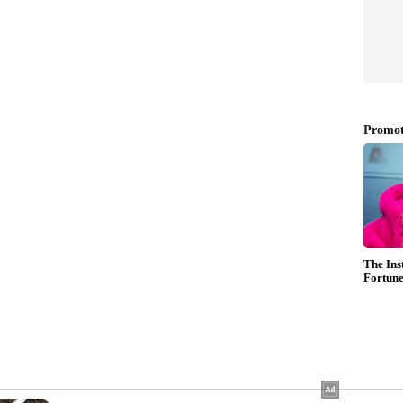
ക് സൺറൂഫ് ഉണ്ടായിരിക്കും.
ടെ പ്രീമിയം എസ്‌യുവികളിലും
ുടെ ഗുണനിലവാരം മെച്ചപ്പെടുത്തുമെന്ന്
ക്യാമറ സിസ്റ്റവും ലെവൽ 2 അഡ്വാൻസ്ഡ് ഡ്രൈവർ
്പിച്ചേക്കാം.കുഷാഖ്, സ്ലാവിയ, ടൈഗൺ, വിർട്ടസ്
ാധ്യതയുണ്ട്, കൂടാതെ നിലവിലെ പതിപ്പുകളിലെ അതേ
ഡ് പെട്രോൾ എഞ്ചിനുകളും 6-സ്പീഡ് മാനുവൽ, 6-
്റിക്, 7-സ്പീഡ് ഡ്യുവൽ-ക്ലച്ച് ഓട്ടോമാറ്റിക്
ാഗ്ദാനം ചെയ്തേക്കാം.അതേസമയം 2026
റ്റിക് ട്രാൻസ്മിഷൻ ഒരു പുതിയ 8-സ്പീഡ്
മാറ്റിസ്ഥാപിക്കും. അത് കാര്യക്ഷമത
ദേശികവൽക്കരിച്ചാൽ വിലയും കുറയ്ക്കും.