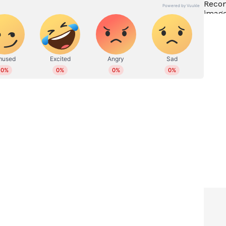
്കിനും
ചരിത്രനേട്ടം; റെക്കോർഡ്
ണിനും
വിൽപ്പനയുമായി സ്‍കോഡ