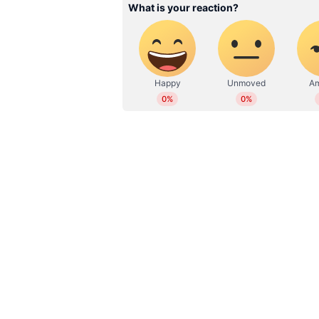
Related Articles
പുതിയ സ്കോഡ കുഷാക
ഫോക്സ്‍വാഗൺ ടൈഗ