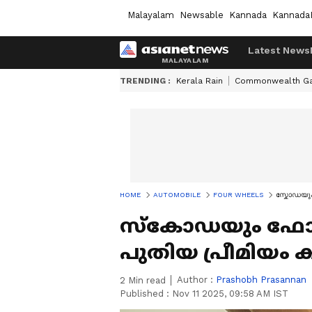
Malayalam
Newsable
Kannada
Kannada
Latest News
TRENDING :
Kerala Rain
Commonwealth G
HOME
AUTOMOBILE
FOUR WHEELS
സ്കോഡയും
സ്കോഡയും ഫോക
പുതിയ പ്രീമിയം 
Author :
Prashobh Prasannan
2
Min read
Published :
Nov 11 2025, 09:58 AM IST