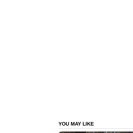
നിർണായക സവിശേഷതയായ പനോരമി
സ്കോഡയും ഫോക്സ്‌വാഗനും അവരു
സെഡാനുകളിലും റിവേഴ്‌സ് ക്യാമറയ
പ്രതീക്ഷിക്കുന്നു. കൂടാതെ 360º 
അസിസ്റ്റൻസ് സിസ്റ്റങ്ങളും അവതരിപ
എന്നിവ മാറ്റമില്ലാതെ തുടരാൻ സ
1.0-, 1.5-ലിറ്റർ TSI ടർബോചാർജ്
സ്പീഡ് ടോർക്ക് കൺവെർട്ടർ ഓട്ടോമാറ
ട്രാൻസ്മിഷനുകളും തുടർന്നും വ
അവസാനത്തോടെ, 6-സ്പീഡ് ഓട്ടോമാ
ഓട്ടോമാറ്റിക് യൂണിറ്റ് ഉപയോഗിച്ച് 
മെച്ചപ്പെടുത്തുന്നു, കൂടാതെ പ്രാ