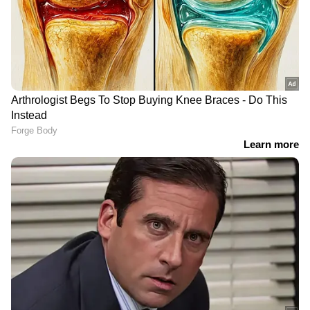
DOWNLOAD APP
ഏഷ്യാനെറ്റ് ന്യൂസ് മലയാളത്തിലൂടെ
Cricket
News
അറിയൂ. നിങ്ങളുടെ പ്രിയ ക്രിക്കറ്റ്ടീ
മുകളുടെ പ്രകടനങ്ങൾ, ആവേശകരമായ
നിമിഷങ്ങൾ, മത്സരം കഴിഞ്ഞുള്ള
വിശകലനങ്ങൾ — എല്ലാം ഇപ്പോൾ
Asianet
News Malayalam
മലയാളത്തിൽ തന്നെ!