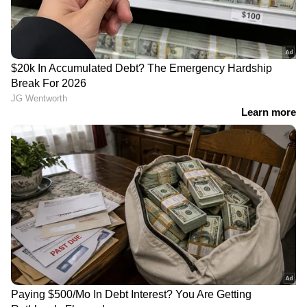
ക്ലിക് ചെയ്യുക
കണ്ണൂരിലെ കുപ്രസിദ്ധ ഗുണ്ടാ
നേതാവ് കല്ല് ജംഷിക്കെതിരെ കാപ്പ
ചുമത്തി പൊലീസ് | Kannur | KAAPA
case