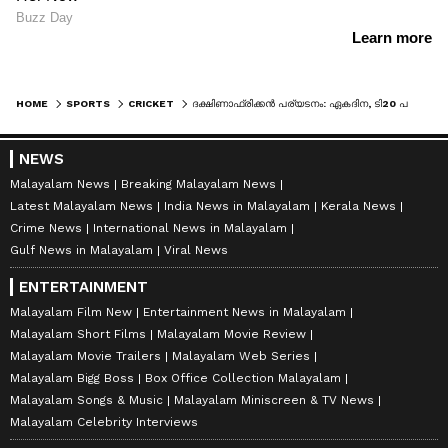
HOME
SPORTS
CRICKET
ദക്ഷിണാഫ്രിക്കന്‍ പര്യടനം: ഏകദിന, ടി20 പരമ്പരകളില്‍ വിരാട് കോലി കളിക്കില്ല, തീരുമാനമെടുക്കാതെ രോഹിത്
NEWS
Malayalam News
Breaking Malayalam News
Latest Malayalam News
India News in Malayalam
Kerala News
Crime News
International News in Malayalam
Gulf News in Malayalam
Viral News
ENTERTAINMENT
Malayalam Film New
Entertainment News in Malayalam
Malayalam Short Films
Malayalam Movie Review
Malayalam Movie Trailers
Malayalam Web Series
Malayalam Bigg Boss
Box Office Collection Malayalam
Malayalam Songs & Music
Malayalam Miniscreen & TV News
Malayalam Celebrity Interviews