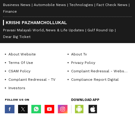
Business News
Automobile News
Technologies
Fact Check News
Finance
KRISHI PAZHAMCHOLLUKAL
Pravasi Malayali World, News & Life Updates
Gulf Round Up
Dear Big Ticket
About Website
About Tv
Terms Of Use
Privacy Policy
CSAM Policy
Complaint Redressal - Website
Complaint Redressal - TV
Compliance Report Digital
Investors
FOLLOW US ON
DOWNLOAD APP
© Copyright 2026 Asianxt Digital Technologies Private Limited (Formerly
known as Asianet News Media & Entertainment Private Limited) | All Rights
Reserved