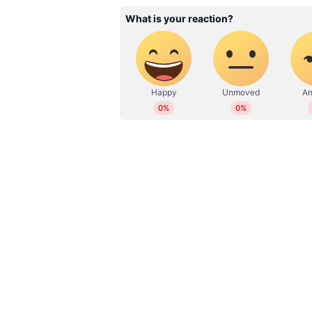
WD
Web Desk
അട്ടിമറിയോ അശ്രദ്ധയോ? 'പെര
കെട്ട് കാണാതായി, അന്വേഷണ
അതേ സമയം, മലപ്പുറത്ത് തെളിവ
പ്രതിയെ പൊലീസ് ഒരു വര്‍ഷത്തിന് ശ
മോഷ്ടിച്ച കേസിലാണ് പ്രതിയെയാണ് പ
കുന്തക്കാട്ടില്‍ അബൂബക്കര്‍ സിദ്
കിട്ടാതായതോടെ കോടതിയുടെ അ