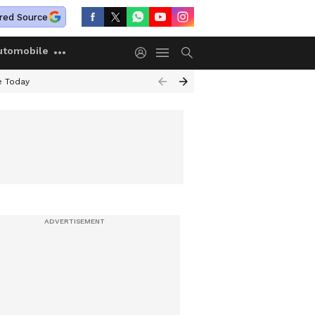
red Source
utomobile
e Today