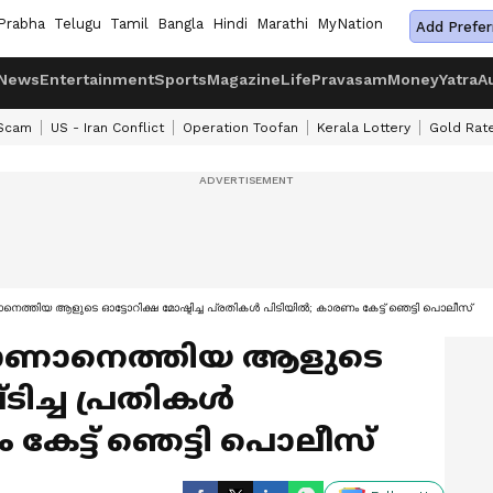
Prabha
Telugu
Tamil
Bangla
Hindi
Marathi
MyNation
Add Prefer
News
Entertainment
Sports
Magazine
Life
Pravasam
Money
Yatra
A
 Scam
US - Iran Conflict
Operation Toofan
Kerala Lottery
Gold Rat
നെത്തിയ ആളുടെ ഓട്ടോറിക്ഷ മോഷ്ടിച്ച പ്രതികൾ പിടിയിൽ; കാരണം കേട്ട് ഞെട്ടി പൊലീസ്
കാണാനെത്തിയ ആളുടെ
ടിച്ച പ്രതികൾ
കേട്ട് ഞെട്ടി പൊലീസ്