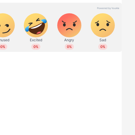
ിന്തൽമണ്ണയിലെ പോസ്റ്റൽ ബാലറ്റുകളിൽ ഒരു
ം വേണം'
ില്ലാതെ അവസാനിപ്പിച്ച ബൈക്ക് മോഷണക്കേസിലെ
േഷം പിടികൂടി. പോര്‍ച്ചില്‍ നിന്നും ബൈക്ക്
ൊലീസ് അറസ്റ്റ് ചെയ്തത്. പട്ടാമ്പി ഓങ്ങല്ലൂര്‍
ദീഖ് (37) ആണ് പിടിയിലായത്. തെളിവുകളൊന്നും
നുമതിയോടെ അന്വേഷണം അവസാനിപ്പിച്ച