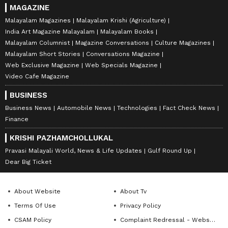
MAGAZINE
Malayalam Magazines
Malayalam Krishi (Agriculture)
India Art Magazine Malayalam
Malayalam Books
Malayalam Columnist
Magazine Conversations
Culture Magazines
Malayalam Short Stories
Conversations Magazine
Web Exclusive Magazine
Web Specials Magazine
Video Cafe Magazine
BUSINESS
Business News
Automobile News
Technologies
Fact Check News
Finance
KRISHI PAZHAMCHOLLUKAL
Pravasi Malayali World, News & Life Updates
Gulf Round Up
Dear Big Ticket
About Website
About Tv
Terms Of Use
Privacy Policy
CSAM Policy
Complaint Redressal - Website