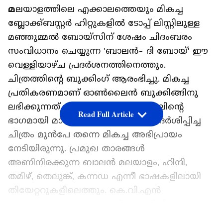
മ
ലയാളത്തിലെ എക്കാലത്തെയും മികച്ച
ബ്ലോക്ക്ബസ്റ്റർ ഹിറ്റുകളിൽ ടോപ്പ് ലിസ്റ്റിലുള്ള
മഞ്ഞുമ്മൽ ബോയ്‌സിന് ശേഷം ചിദംബരം
സംവിധാനം ചെയ്യുന്ന 'ബാലൻ- ദി ബോയ്' ഈ
വെള്ളിയാഴ്ച പ്രദർശനത്തിനെത്തും.
ചിത്രത്തിന്റെ ബുക്കിംഗ് ആരംഭിച്ചു. മികച്ച
പ്രതികരണമാണ് ഓൺലൈൻ ബുക്കിങ്ങിനു
ലഭിക്കുന്നത്. കാൻ ഫിലിം ഫെസ്റ്റിവലിന്റെ
Read Full Article
ഭാഗമായി മാർഷേ ഡു ഫിലിമിൽ പ്രദർശിപ്പിച്ച
ചിത്രം മുൻപേ തന്നെ മികച്ച അഭിപ്രായം
നേടിയിരുന്നു. പ്രമുഖ താരങ്ങൾ
അണിനിരക്കുന്ന ബാലൻ മലയാളം, ഹിന്ദി,
തമിഴ്, തെലുങ്ക്, കന്നഡ എന്നീ ഭാഷകളിലായി
തിയേറ്ററുകളിലെത്തും. കെ.വി.എൻ
പ്രൊഡക്ഷൻസും തെസ്പിയൻ ഫിലിംസും
ചേർന്നാണ് ചിത്രം നിർമ്മിച്ചിരിക്കുന്നത്.