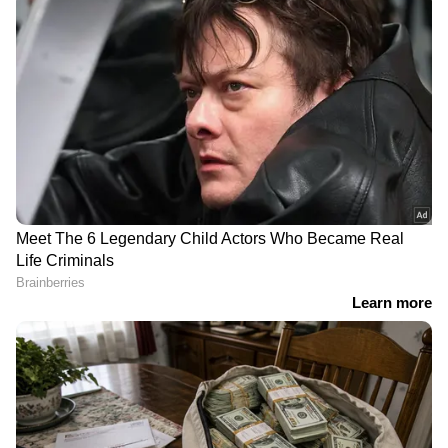
പ്രതീക്ഷയാണ് ഇപ്പോൾ നൽകുന്നത്.
സിനിമകളിൽ നിന്ന്
Malayalam OTT Release
വരെ,
Bigg Boss Malayalam Season 7
മുതൽ
Mollywood Celebrity news
,
Exclusive
Interview
വരെ — എല്ലാ
Entertainment
News
ഒരൊറ്റ ക്ലിക്കിൽ. ഏറ്റവും പുതിയ
Movie Release
,
Malayalam Movie Review
,
Box Office Collection
— എല്ലാം ഇപ്പോൾ
നിങ്ങളുടെ മുന്നിൽ. എപ്പോഴും എവിടെയും
എന്റർടൈൻമെന്റിന്റെ താളത്തിൽ ചേരാൻ
ഏഷ്യാനെറ്റ് ന്യൂസ് മലയാളം വാർത്തകൾ