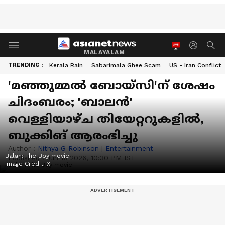
MALAYALAM
TRENDING :
Kerala Rain
Sabarimala Ghee Scam
US - Iran Conflict
'മഞ്ഞുമ്മൽ ബോയ്‌സി'ന് ശേഷം
ചിദംബരം; 'ബാലൻ'
വെള്ളിയാഴ്‌ച തിയേറ്ററുകളിൽ,
ബുക്കിങ് ആരംഭിച്ചു
Author :
Nithya G Robinson
|
Entertainment
Balan: The Boy movie
Published :
Jun 16 2026, 10:30 PM IST
Image Credit:
X