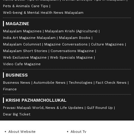
Pets & Animals Care Tips
Well-being & Mental Health News Malayalam
MAGAZINE
Malayalam Magazines
Malayalam Krishi (Agriculture)
India Art Magazine Malayalam
Malayalam Books
Malayalam Columnist
Magazine Conversations
Culture Magazines
Malayalam Short Stories
Conversations Magazine
Web Exclusive Magazine
Web Specials Magazine
Video Cafe Magazine
BUSINESS
Business News
Automobile News
Technologies
Fact Check News
Finance
KRISHI PAZHAMCHOLLUKAL
Pravasi Malayali World, News & Life Updates
Gulf Round Up
Dear Big Ticket
About Website
About Tv