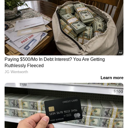
അനീമിയയെ തടയാന്‍ ഗുണം ചെയ്യും.
കരളിന്റെ ആരോഗ്യം
കരളിന്റെ ആരോഗ്യത്തിന്
മെച്ചപ്പെടുത്തുന്നതിന്
ഗ്രീൻ ടീ മികച്ചതോ?
ദിവസവും ഡയറ്റിൽ
പ്രധാനമായും
ഉൾപ്പെടുത്തേണ്ട 4 ഔഷധ
അറിയേണ്ടത്
ചായകൾ
ഗർഭകാലത്ത് സ്ത്രീകൾ
സ്തനാർബുദ സാധ്യത
നിർബന്ധമായും
കുറയ്ക്കാൻ
കഴിക്കേണ്ട 7 പഴങ്ങൾ
സഹായിക്കുന്ന 5 പ്രധാന
ഭക്ഷണങ്ങൾ
മൂന്ന്...
LATEST VIDEOS