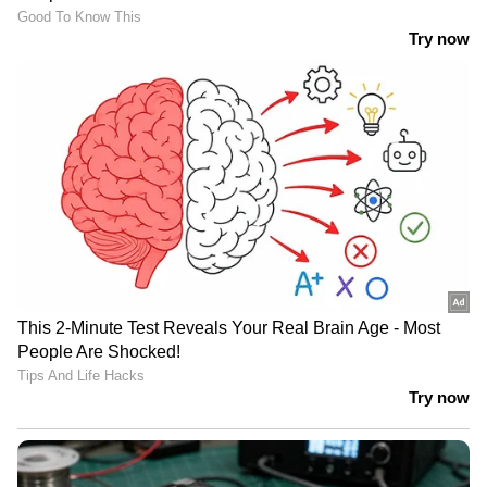
വിശപ്പ്, അമിത ക്ഷീണം, ശരീരഭാരം കുറയുക,
അലസത തുടങ്ങിയവ വിറ്റാമിൻ സിയുടെ
കുറവിന്റെ ലക്ഷണങ്ങളാകാം.
അഞ്ച്...
രക്തസ്രാവമുള്ള മോണകളും ഇടയ്ക്കിടെ
രോഗബാധിതരാകുകയും ചെയ്യുന്നതും