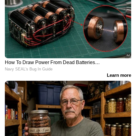
ശ്രദ്ധിക്കേണ്ടതുണ്ടെന്നാണ് വിദഗ്ധര്‍
പറയുന്നത്.
ആറ്...
ചര്‍മ്മത്തില്‍ കാണുന്ന ചെറിയ കുരുക്കളും
തിണര്‍പ്പും വിറ്റാമിന്‍ സിയുടെ കുറവ്
മൂലമാകാം.
ഏഴ്...
വിറ്റാമിന്‍ സിയുടെ കുറവു മൂലം ചിലരില്‍ മൂഡ്
സ്വിംഗ്സും വരാം. മാനസികാരോഗ്യത്തിനും