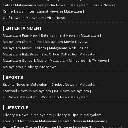
Latest Malayalam News
India News in Malayalam
Kerala News
Crime News
International News in Malayalam
Gulf News in Malayalam
Viral News
ENTERTAINMENT
Malayalam Film New
Entertainment News in Malayalam
Malayalam Short Films
Malayalam Movie Review
Malayalam Movie Trailers
Malayalam Web Series
Malayalam Bigg Boss
Box Office Collection Malayalam
Malayalam Songs & Music
Malayalam Miniscreen & TV News
Malayalam Celebrity Interviews
SPORTS
Sports News in Malayalam
Cricket News in Malayalam
Football News in Malayalam
ISL News Malayalam
IPL News Malayalam
World Cup News Malayalam
LIFESTYLE
Lifestyle News in Malayalam
Lifestyle Tips in Malayalam
Food and Recipes in Malayalam
Health News in Malayalam
Home Decor Tips in Malayalam
Woman Lifestyle Tips in Malayalam