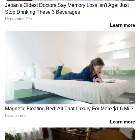
വിറ്റാമിൻ സിയുടെ കുറവ് മൂലം
രോഗപ്രതിരോധശേഷി ദുര്‍ബലപ്പെടാനും
എപ്പോഴും ജലദോഷം, തുമ്മല്‍ പനി തുടങ്ങിയ
സീസണൽ അണുബാധകൾ വരാനും
സാധ്യതയുണ്ട്. എപ്പോഴുമുള്ള ഇത്തരം
ലക്ഷണങ്ങളെ നിസാരമായി കാണേണ്ട.
രണ്ട്...
RECOMMENDED STORIES
നിങ്ങളില്‍ കാണുന്ന വിളര്‍ച്ച ചിലപ്പോള്‍
വിറ്റാമിന്‍ സിയുടെ കുറവിനെയാകാം സൂചന
നല്‍കുന്നത്. വിറ്റാമിൻ സി ഇരുമ്പ് ആഗിരണം
ചെയ്യാൻ ശരീരത്തെ സഹായിക്കും. ഇത്