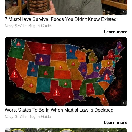
വിറ്റാമിന്‍ സി പ്രധാനമാണ്.
വിറ്റാമിന്‍ സി അടങ്ങിയ ചില ഭക്ഷണങ്ങളെ
പരിചയപ്പെടാം...
ഓറഞ്ച്, നാരങ്ങ, നെല്ലിക്ക, കിവി, പപ്പായ,
സ്ട്രോബെറി, ബ്രോക്കോളി, പൊട്ടറ്റോ, ബെല്‍
പെപ്പര്‍, തക്കാളി, പേരയ്ക്ക, ചീര
തുടങ്ങിയവയില്‍ വിറ്റാമിന്‍ സി ധാരാളം
അടങ്ങിയിട്ടുണ്ട്.
Also read: ചര്‍മ്മം തിളങ്ങാനും
പ്രതിരോധശേഷി കൂട്ടാനും കിടിലനൊരു
ജ്യൂസ്!