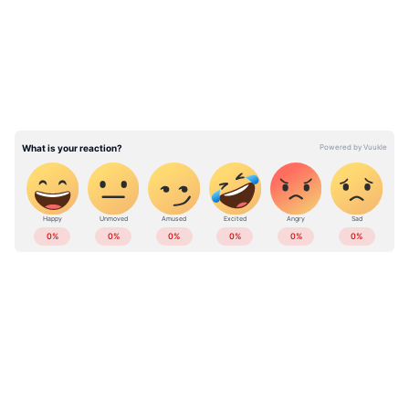
ആത്മാവും ഹൃദയവും തുടിക്കുന്ന മണ്ണിലേക്ക്
തിരിച്ചെത്തി. ഞാൻ വളരെയധികം സന്തോഷിച്ച
ഇടം. ലോകത്തിലെ ഏറ്റവും സന്തോഷവാനായ
വ്യക്തിയാണെന്ന് ആയിരം മടങ്ങ് ​തോന്നിപ്പിച്ച
സ്ഥലം. കളിക്കാരൻ എന്ന നിലയിൽ
യാത്രപറയാൻ കൂടി ഒരു ദിവസം ഇവിടേക്ക്
തിരിച്ചു കഴിയുമെന്നാണ് പ്രതീക്ഷയെന്നും
മെസി ചിത്രങ്ങൾക്കൊപ്പം കുറിച്ചു.
ഏഷ്യാനെറ്റ് ന്യൂസ് മലയാളത്തിലൂടെ
Sports
News
അറിയൂ.
Football News
തുടങ്ങി
എല്ലാ കായിക ഇനങ്ങളുടെയും
അപ്‌ഡേറ്റുകൾ ഒറ്റതൊട്ടിൽ. നിങ്ങളുടെ പ്രിയ
ടീമുകളുടെ പ്രകടനങ്ങൾ, ആവേശകരമായ
നിമിഷങ്ങൾ, മത്സരം കഴിഞ്ഞുള്ള
വിശകലനങ്ങൾ എല്ലാം ഇപ്പോൾ
Asianet
News Malayalam
മലയാളത്തിൽ തന്നെ!