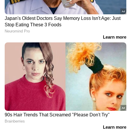
DOWNLOAD APP
RECOMMENDED STORIES
അൾജീരിയക്കെതിരായ
ഇറ്റലിയെ കരയിച്ച് വരുന്ന
Related Articles
ആദ്യ മത്സരത്തിന് മുമ്പ്
ബോസ്നിയ, 40-ാം