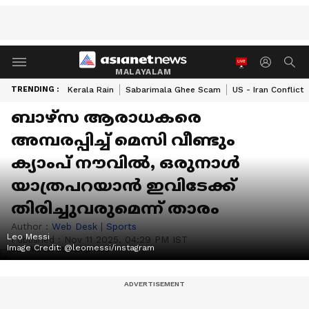
MALAYALAM
TRENDING :
Kerala Rain
Sabarimala Ghee Scam
US - Iran Conflict
ബാഴ്സ ആരാധകരെ
അമ്പരപ്പിച്ച് മെസി വീണ്ടും
ക്യാംപ് നൗവില്‍, ഒരുനാള്‍
യാത്രപറയാന്‍ ഇവിടേക്ക്
തിരിച്ചുവരുമെന്ന് താരം
Author :
Web Desk
|
Sports
Leo Messi
Published :
Nov 11 2025, 04:29 PM IST
Image Credit:
@leomessi/instagram