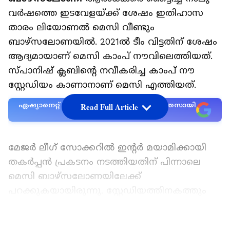
വർഷത്തെ ഇടവേളയ്ക്ക് ശേഷം ഇതിഹാസ
താരം ലിയോണൽ മെസി വീണ്ടും
ബാഴ്സലോണയിൽ. 2021ൽ ടീം വിട്ടതിന് ശേഷം
ആദ്യമായാണ് മെസി കാംപ് നൗവിലെത്തിയത്.
സ്പാനിഷ് ക്ലബിന്‍റെ നവീകരിച്ച കാംപ് നൗ
സ്റ്റേഡിയം കാണാനാണ് മെസി എത്തിയത്.
ഏഷ്യാനെറ്റ് ന്യൂസ് പ്രധാന വാർത്താ സ്രോതസായി
Read Full Article
തെരഞ്ഞെടുക്കുക
മേജർ ലീഗ് സോക്കറിൽ ഇന്റർ മയാമിക്കായി
തകർപ്പൻ പ്രകടനം നടത്തിയതിന് പിന്നാലെ
മെസി ബാഴ്സലോണയിലേക്ക്
പറക്കുകയായിരുന്നു. സ്റ്റേഡിയത്തിനകത്തും
പുറത്തുനിന്നും ചിത്രങ്ങളെടുത്ത മെസി
സാമൂഹിക മാധ്യങ്ങളിൽ പങ്കുവച്ചു. എന്‍റെ
LATEST VIDEOS