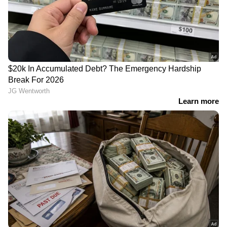
കളിക്കുമോ എന്ന കാര്യത്തില്‍ മെസി ഇതുവരെ
മനസുതുറന്നിട്ടില്ല.
ഏഷ്യാനെറ്റ് ന്യൂസ് ലൈവ് കാണാന്‍ ഇവിടെ
ക്ലിക് ചെയ്യുക
LATEST VIDEOS
ഉത്തരേന്ത്യയിൽ ശക്തമായ മഴ
തുടരുന്നു, അസമിൽ മരണം 97;
ബ്രഹ്മപുത്രയും പോഷക നദികളും
കരകവിഞ്ഞൊഴുകി
'മുട്ടിന് താഴെ വെടിവെച്ചാലും
മുട്ടുകുത്തില്ല'; പൊലീസ് തെരച്ചിൽ
തുടരുന്നതിനിടെ വീണ്ടും അർജുൻ
ആയങ്കി