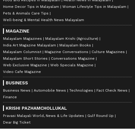
Food and Recipes in Malayalam
Health News in Malayalam
Home Decor Tips in Malayalam
Woman Lifestyle Tips in Malayalam
Pets & Animals Care Tips
Well-being & Mental Health News Malayalam
MAGAZINE
Malayalam Magazines
Malayalam Krishi (Agriculture)
India Art Magazine Malayalam
Malayalam Books
Malayalam Columnist
Magazine Conversations
Culture Magazines
Malayalam Short Stories
Conversations Magazine
Web Exclusive Magazine
Web Specials Magazine
Video Cafe Magazine
BUSINESS
Business News
Automobile News
Technologies
Fact Check News
Finance
KRISHI PAZHAMCHOLLUKAL
Pravasi Malayali World, News & Life Updates
Gulf Round Up
Dear Big Ticket