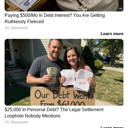
ബാങ്കിംഗ് വിവരങ്ങൾ, പാസ്‌വേഡുകൾ, ഓടിപി
മണികൂർ വെെകുമെന്ന്
സന്ദേശങ്ങൾ തുടങ്ങിയ സ്വകാര്യ വിവരങ്ങൾ
അറിയിച്ചില്ല; കണ്ണൂർ
കൈക്കലാക്കാൻ സാധ്യതയുണ്ട്.
വിമാനത്താവളത്തിൽ പ്രതിഷേധം
ഇത്തരം തട്ടിപ്പുകളിൽ നിന്ന് രക്ഷപ്പെടാൻ ചില
മുൻകരുതലുകൾ അനിവാര്യമാണ്.
പരിചയമില്ലാത്ത ആളുകളിൽ നിന്ന് ലഭിക്കുന്ന
എപികെ ഫയലുകൾ ഒരിക്കലും ഡൗൺലോഡ്
ചെയ്യരുത്. വാട്‌സ്ആപ്പ്, എസ്‍എംഎസ്,
ഇമെയിൽ എന്നിവ വഴി ലഭിക്കുന്ന
സംശയാസ്പദമായ ലിങ്കുകളിൽ ക്ലിക്ക്
ചെയ്യുന്നതും ഒഴിവാക്കണം. ബാങ്ക്
അക്കൗണ്ടുമായി ബന്ധപ്പെട്ട ഏതെങ്കിലും
മുന്നറിയിപ്പ് ലഭിച്ചാൽ, നേരിട്ട് ബാങ്കുമായി
ബന്ധപ്പെട്ടു വിവരം സ്ഥിരീകരിക്കുന്നതാണ്
ഏറ്റവും സുരക്ഷിതമായ മാർഗം.