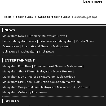
HOME
TECHNOLOGY
GADGETS (TECHNOLOGY)
വാട്‌സ്ആപ്പിൽ ആർബിഐയുടെ പേരിൽ സന്ദേശം ലഭിച്ചോ? എങ്കിൽ സൂക്ഷിക്കുക; അതൊരു കെണിയാണ്!
NEWS
Malayalam News
Breaking Malayalam News
Latest Malayalam News
India News in Malayalam
Kerala News
Crime News
International News in Malayalam
Gulf News in Malayalam
Viral News
ENTERTAINMENT
Malayalam Film New
Entertainment News in Malayalam
Malayalam Short Films
Malayalam Movie Review
Malayalam Movie Trailers
Malayalam Web Series
Malayalam Bigg Boss
Box Office Collection Malayalam
Malayalam Songs & Music
Malayalam Miniscreen & TV News
Malayalam Celebrity Interviews
SPORTS