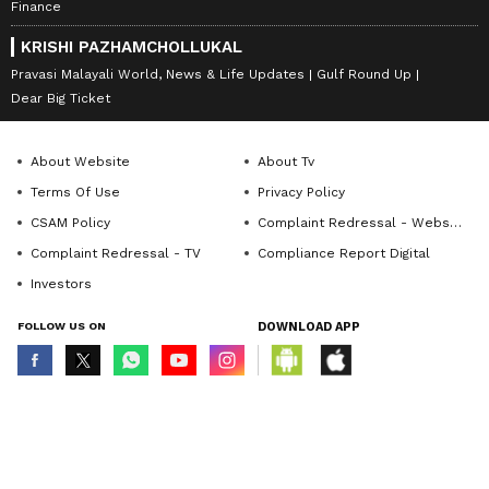
Finance
KRISHI PAZHAMCHOLLUKAL
Pravasi Malayali World, News & Life Updates
Gulf Round Up
Dear Big Ticket
About Website
About Tv
Terms Of Use
Privacy Policy
CSAM Policy
Complaint Redressal - Website
Complaint Redressal - TV
Compliance Report Digital
Investors
FOLLOW US ON
DOWNLOAD APP
© Copyright 2026 Asianxt Digital Technologies Private Limited (Formerly
known as Asianet News Media & Entertainment Private Limited) | All Rights
Reserved