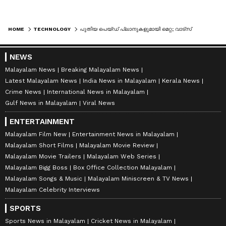
HOME
TECHNOLOGY
പുതിയ പെയ്‌ഡ് പ്ലാനുകളുമായി മെറ്റ; വാട്‌സ്ആപ്പ്, ഇൻസ്റ്റഗ്രാം, ഫേസ്ബുക്ക് എന്നിവയ്‌ക്ക് ഇനി പ്രീമിയം സേവനങ്ങൾ
NEWS
Malayalam News
Breaking Malayalam News
Latest Malayalam News
India News in Malayalam
Kerala News
Crime News
International News in Malayalam
Gulf News in Malayalam
Viral News
ENTERTAINMENT
Malayalam Film New
Entertainment News in Malayalam
Malayalam Short Films
Malayalam Movie Review
Malayalam Movie Trailers
Malayalam Web Series
Malayalam Bigg Boss
Box Office Collection Malayalam
Malayalam Songs & Music
Malayalam Miniscreen & TV News
Malayalam Celebrity Interviews
SPORTS
Sports News in Malayalam
Cricket News in Malayalam