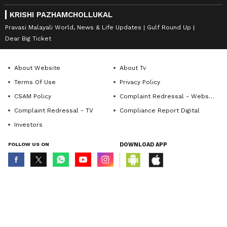
KRISHI PAZHAMCHOLLUKAL
Pravasi Malayali World, News & Life Updates
Gulf Round Up
Dear Big Ticket
About Website
About Tv
Terms Of Use
Privacy Policy
CSAM Policy
Complaint Redressal - Website
Complaint Redressal - TV
Compliance Report Digital
Investors
FOLLOW US ON
DOWNLOAD APP
© Copyright 2026 Asianxt Digital Technologies Private Limited (Formerly
known as Asianet News Media & Entertainment Private Limited) | All Rights
Reserved