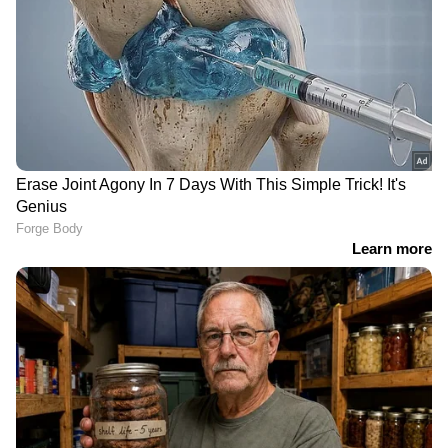
| Arjun Aayanki | Kannur
കസ്റ്റമർ സപ്പോർട്ട് തുടങ്ങിയ സേവനങ്ങൾ
ഇതിൽ ഉൾപ്പെടും. സോഷ്യൽ മീഡിയ
പ്ലാറ്റ്ഫോമുകൾ ഉപയോഗിക്കുന്ന രീതിയിൽ
വലിയ മാറ്റങ്ങൾ വരുത്താൻ മെറ്റയുടെ പുതിയ
നീക്കങ്ങൾക്ക് സാധ്യതയുണ്ട് എന്നാണ്
സാങ്കേതിക വിദഗ്‌ധരുടെ വിലയിരുത്തൽ.