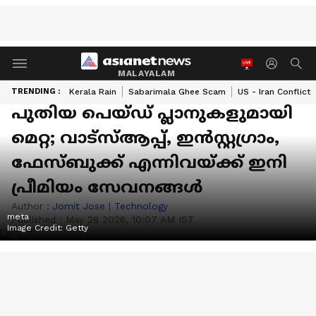
MALAYALAM
TRENDING :
Kerala Rain
Sabarimala Ghee Scam
US - Iran Conflict
പുതിയ പെയ്‌ഡ് പ്ലാനുകളുമായി
മെറ്റ; വാട്‌സ്ആപ്പ്, ഇൻസ്റ്റഗ്രാം,
ഫേസ്ബുക്ക് എന്നിവയ്‌ക്ക് ഇനി
പ്രീമിയം സേവനങ്ങൾ
Author :
Jomit Jose
|
Technology
meta
Published :
May 28 2026, 10:07 AM IST
Image Credit:
Getty