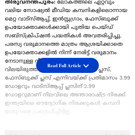
തിരുവനന്തപുരം:
ലോകത്തിലെ ഏറ്റവും
വലിയ സോഷ്യൽ മീഡിയ കമ്പനികളിലൊന്നായ
മെറ്റ വാട്‌സ്ആപ്പ്, ഇൻസ്റ്റഗ്രാം, ഫേസ്ബുക്ക്
ഉപയോക്താക്കൾക്കായി പുതിയ പെയ്‌ഡ്
സബ്‍സ്‍ക്രിപ്ഷൻ പദ്ധതികൾ അവതരിപ്പിച്ചു.
പരസ്യ വരുമാനത്തെ മാത്രം ആശ്രയിക്കാതെ
ഉപയോക്താക്കളിൽ നിന്ന് നേരിട്ട് വരുമാനം
നേടാനുള്ള നീക്കമായാണ് ഇത്
Read Full Article
വിലയിരുത്തപ്പെടുന്നത്. ഇൻസ്റ്റഗ്രാം പ്ലസ്,
ഫേസ്ബുക്ക് പ്ലസ് എന്നിവയ്ക്ക് പ്രതിമാസം 3.99
ഡോളറും വാട്‌സ്ആപ്പ് പ്ലസിന് 2.99
ഡോളറുമാണ് നിലവിലെ അന്താരാഷ്ട്ര നിരക്ക്.
ഇന്ത്യയിലെ ഔദ്യോഗിക നിരക്കുകൾ കമ്പനി
ഇതുവരെ പ്രഖ്യാപിച്ചിട്ടില്ല.
ഏഷ്യാനെറ്റ് ന്യൂസ് പ്രധാന വാർത്താ സ്രോതസായി
തെരഞ്ഞെടുക്കുക
LATEST VIDEOS