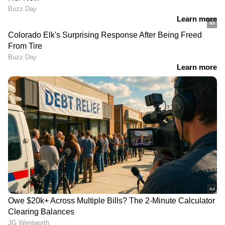
ഏത് വാങ്ങും? ഇന്ത്യയിലെ മികച്ച
ഏത് വാങ്ങും? ഇന്ത്യയിലെ
വിവോ എസ്60 സീരീസ്;
കോംപാക്റ്റ് സ്‍മാർട്ട്‌ഫോണുകൾ
മികച്ച കോംപാക്റ്റ്
ലോഞ്ചിന് മുമ്പേ
സ്‍മാർട്ട്‌ഫോണുകൾ
വിവരങ്ങൾ പുറത്ത്
വിവോ എസ്60 സീരീസ്; ലോഞ്ചിന് മുമ്പേ
വിവരങ്ങൾ പുറത്ത്
ഒരു എന്‍ട്രി-ലെവല്‍ 5ജി
എഐ കരുത്തിൽ
ഫോണ്‍; റെഡ്‌മി 17 5ജി
എച്ച്എംഡി വൈബ്2 5ജി
ഇന്ത്യയില്‍ ഉടന്‍ ലോഞ്ച്
ഫോണ്‍ ഇന്ത്യയില്‍; വില
ചെയ്യും
9499 മുതൽ