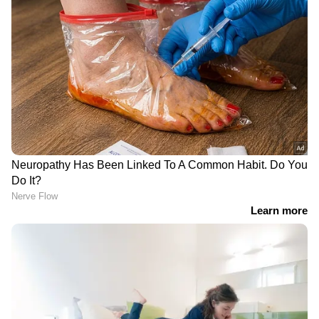
2
6
Image Credit :
Getty