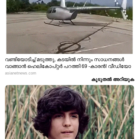
തൃശൂരിൽ യുവമോർച്ച പ്രതിഷേധം
പ്രതിപക്ഷ വികാരം അമിത് ഷായെ
അറിയിക്കണം; നിർദേശം നൽകി
രാജ്യസഭ അധ്യക്ഷൻ | Amit shah |
Rajyasabha