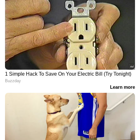
അതിലൂടെ ശരീരഭാരം നിയന്ത്രിക്കാനും
സഹായിക്കും.
5
6
Image Credit :
Getty
ചർമ്മാരോഗ്യം മെച്ചപ്പെടുത്തുന്നു
മുഖത്തെ പാടുകളും കരുവാളിപ്പും അകറ്റി
തിളക്കമുള്ള ചർമ്മം ലഭിക്കുന്നതിന് ദിവസവും
മഖാന കഴിക്കുന്നത് ഗുണകരമാണ്.