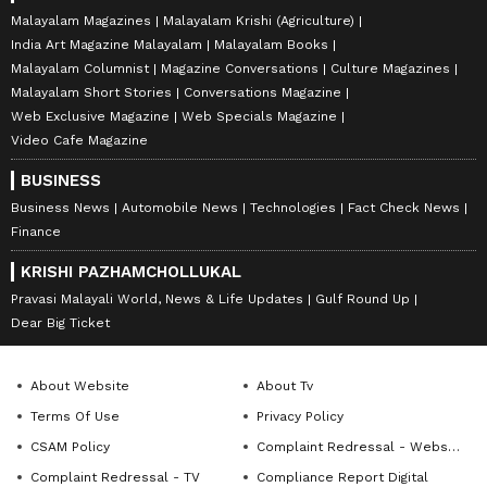
Malayalam Magazines
Malayalam Krishi (Agriculture)
India Art Magazine Malayalam
Malayalam Books
Malayalam Columnist
Magazine Conversations
Culture Magazines
Malayalam Short Stories
Conversations Magazine
Web Exclusive Magazine
Web Specials Magazine
Video Cafe Magazine
BUSINESS
Business News
Automobile News
Technologies
Fact Check News
Finance
KRISHI PAZHAMCHOLLUKAL
Pravasi Malayali World, News & Life Updates
Gulf Round Up
Dear Big Ticket
About Website
About Tv
Terms Of Use
Privacy Policy
CSAM Policy
Complaint Redressal - Website
Complaint Redressal - TV
Compliance Report Digital