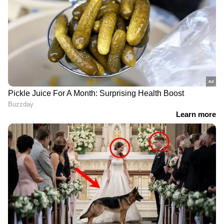
Image Credit :
Google
ബ്ലഡ് ഷുഗർ നിയന്ത്രിക്കും
ഇൻസുലിൻ സംവേദനക്ഷമത കൂട്ടാനും ബ്ലഡ്
ഷുഗർ നിയന്ത്രിക്കാനും ദിവസവും മഖാന
കഴിക്കുന്നത് ഗുണകരമാണ്.