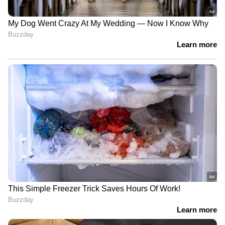
4
6
Image Credit :
Getty
ശരീരഭാരം നിയന്ത്രിക്കും
മഖാനയിൽ ധാരാളം ഫൈബറും പ്രോട്ടീനും
അടങ്ങിയിട്ടുണ്ട്. ഇത് വിശപ്പ് കുറയ്ക്കാനും