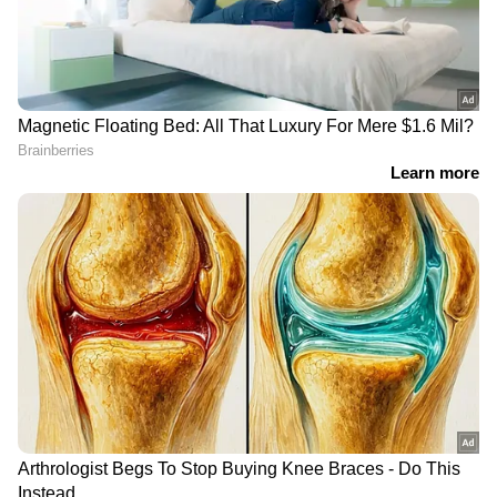
പോഷക ഗുണങ്ങൾ
മഖാനയിൽ വിറ്റാമിൻ, മിനറൽ, കാൽസ്യം,
മഗ്നീഷ്യം, അയൺ, ഫോസ്ഫറസ് എന്നിവ
അടങ്ങിയിട്ടുണ്ട്. ഇത് ദിവസവും കഴിക്കുന്നത്
ആരോഗ്യം മെച്ചപ്പെടുത്താൻ സഹായിക്കും.