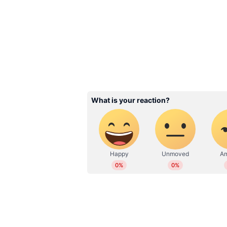
ഗ്യത്തോടെ നിലനിർത്ത
നിർബന്ധമായും കഴിക്ക
ആറ് ഭക്ഷണങ്ങൾ
3
6