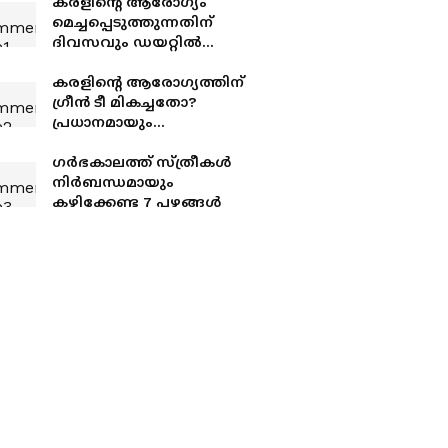
കരളിന്റെ ആരോഗ്യം
മെച്ചപ്പെടുത്തുന്നതിന്
ദിവസവും ഡയറ്റിൽ
ഉൾപ്പെടുത്തേണ്ട 4 ഔഷധ
ചായകൾ
കരളിന്റെ ആരോഗ്യത്തിന്
ഗ്രീൻ ടീ മികച്ചതോ?
പ്രധാനമായും
അറിയേണ്ടത്
ഗർഭകാലത്ത് സ്ത്രീകൾ
നിർബന്ധമായും
കഴിക്കേണ്ട 7 പഴങ്ങൾ