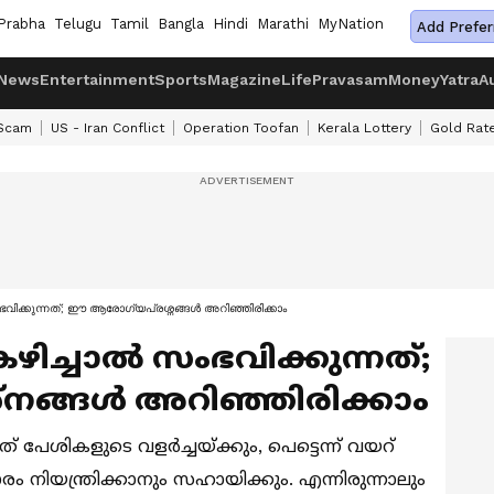
Prabha
Telugu
Tamil
Bangla
Hindi
Marathi
MyNation
Add Prefer
News
Entertainment
Sports
Magazine
Life
Pravasam
Money
Yatra
A
 Scam
US - Iran Conflict
Operation Toofan
Kerala Lottery
Gold Rat
ംഭവിക്കുന്നത്; ഈ ആരോഗ്യപ്രശ്നങ്ങൾ അറിഞ്ഞിരിക്കാം
ഴിച്ചാൽ സംഭവിക്കുന്നത്;
നങ്ങൾ അറിഞ്ഞിരിക്കാം
് പേശികളുടെ വളർച്ചയ്ക്കും, പെട്ടെന്ന് വയറ്
 നിയന്ത്രിക്കാനും സഹായിക്കും. എന്നിരുന്നാലും