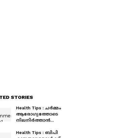
TED STORIES
Health Tips : ചർമ്മം
ആരോ​ഗ്യത്തോടെ
നിലനിർത്താൻ
നിർബന്ധമായും
കഴിക്കേണ്ട ആറ്
Health Tips : ബിപി