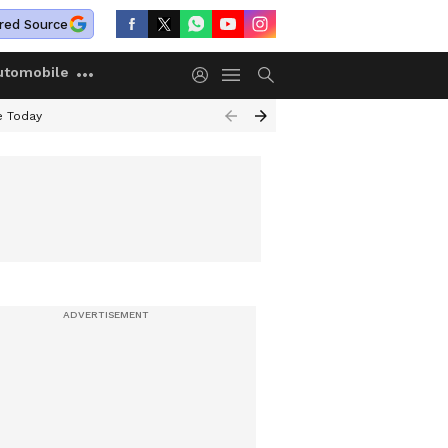
red Source
utomobile
e Today