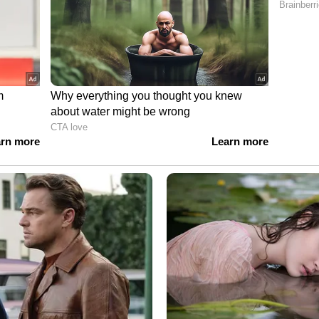
ാരോഗ്യവും
ന്ധമായ അസുഖങ്ങളോ ഉള്ളവർ മുട്ടയുടെ
ട്.