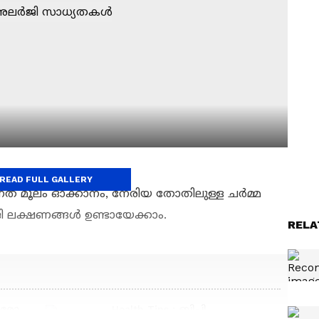
READ FULL GALLERY
ുന്നത് മൂലം ഓക്കാനം, നേരിയ തോതിലുള്ള ചർമ്മ
ലക്ഷണങ്ങൾ ഉണ്ടായേക്കാം.
RELA
Health Tips : ബിപി