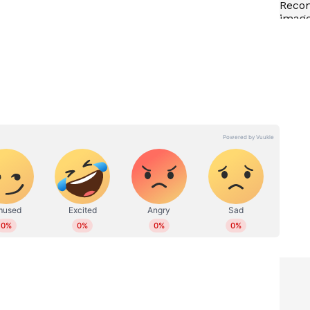
ാൻ
കൂടുതലുള്ളവർക്ക് വൃക്കരോഗം
േണ്ട
വരാൻ സാധ്യത കൂടുതലാണോ?
ഡോക്ടർ പറയുന്നു