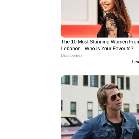
Image Credit :
Getty
കൊളസ്ട്രോളും ഹൃദയ
ഉയർന്ന കൊളസ്ട്രോളോ ഹൃദയസംബ
ഉപയോഗം പരിമിതപ്പെടുത്തേണ്ടതുണ്
5
6