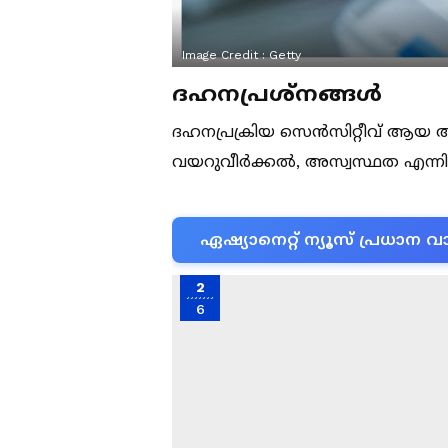
Image Credit :
Getty
ദഹനപ്രശ്നങ്ങൾ
ദഹനപ്രക്രിയ സെൻസിറ്റീവ് ആയ ആ
വയറുവീർക്കൽ, അസ്വസ്ഥത എന്നി
ഏഷ്യാനെറ്റ് ന്യൂസ് പ്രധാ
2
6