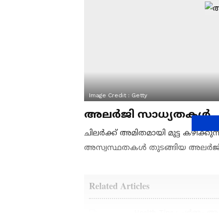
Image Credit :
Getty
അലർജി സാധ്യതകൾ
ചിലർക്ക് അമിതമായി മുട്ട കഴിക്ക
അസ്വസ്ഥതകൾ തുടങ്ങിയ അലർജി 
Related Articles
Health Tips : ചർമ്മം ആരോ​