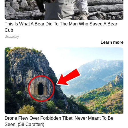
Image Credit :
Google
വിവോയും ഓപ്പോയും ശക്തമായ
മത്സരത്തിൽ
വിവോ എക്‌സ്300 എഫ്ഇ, ഓപ്പോ റെനോ 15
പ്രോ മിനി 5ജി എന്നീ മോഡലുകളും ഇന്ത്യൻ
വിപണിയിൽ ശ്രദ്ധ നേടുന്നുണ്ട്. ഉയർന്ന
റിഫ്രെഷ് റേറ്റ് ഡിസ്പ്ലേ, ശക്തമായ പ്രോസസർ,
വലിയ ബാറ്ററി ശേഷി, മികച്ച ക്യാമറ
സംവിധാനങ്ങൾ എന്നിവയാണ് ഇവയുടെ
പ്രധാന സവിശേഷതകൾ. പ്രത്യേകിച്ച്
ഫോട്ടോഗ്രഫിക്കും ഗെയിമിംഗിനും പ്രാധാന്യം
നൽകുന്ന ഉപയോക്താക്കൾക്ക് ഈ
ഫോണുകൾ മികച്ച അനുഭവം നൽകും.