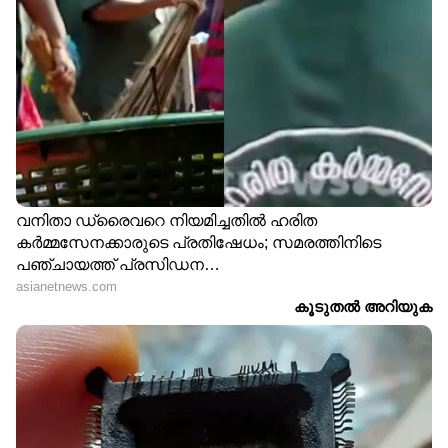
എളുപ്പവും കാരണം കോംപാക്‌റ്റ്
സ്‍മാർട്ട്ഫോണുകൾക്ക് ഇന്ത്യയിൽ വീണ്ടും
കൂടുതൽ പ്രാധാന്യം ലഭിക്കുകയാണ്.
LATEST VIDEOS