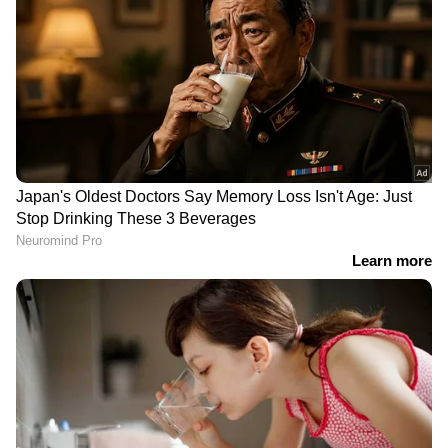
ഇന്ത്യയിൽ ഐഫോൺ 17-ന്‍റെ പ്രാരംഭ വില
82,900 രൂപയാണ്.
ഏഷ്യാനെറ്റ് ന്യൂസ് പ്രധാന വാർത്താ സ്രോതസായി
തെരഞ്ഞെടുക്കുക