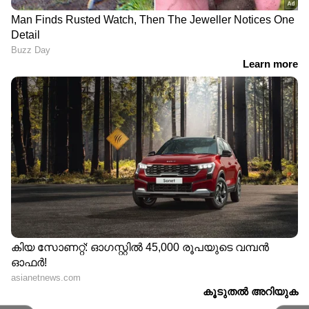
Follow Us
വര്‍ഷത്തെ മാധ്യമപ്രവര്‍ത്തന കാലയളവില്‍ ന്യൂസ്
സ്റ്റോറികള്‍, ഫീച്ചറുകള്‍, അഭിമുഖങ്ങള്‍, ഫിലിം റിവ്യൂ
തുടങ്ങിയവ പ്രസിദ്ധീകരിച്ചു. ഇമെയില്‍-
jomit@asianetnews.in
DOWNLOAD APP