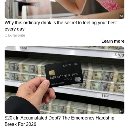
2
5
Image Credit :
Apple
ഐഫോൺ 17e: കുറഞ്ഞ വിലയിൽ
ആപ്പിൾ അനുഭവം
ഐഫോൺ 17e, ആപ്പിൾ ഫോണുകൾ കുറഞ്ഞ
വിലയിൽ സ്വന്തമാക്കാൻ
ആഗ്രഹിക്കുന്നവർക്കായി അവതരിപ്പിച്ച
മോഡലാണ്. 6.1 ഇഞ്ച് ഒഎല്‍ഇഡി ഡിസ്പ്ലേ,
എ19 പ്രോസസർ, 48-മെഗാപിക്‌സൽ ക്യാമറ
എന്നിവയോടെയാണ് ഫോൺ എത്തുന്നത്.