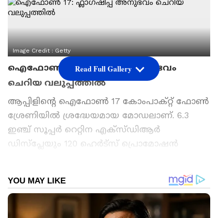
Image Credit :
Getty
ഐഫോൺ 17: ഫ്ലാഗ്ഷിപ്പ് അനുഭവം
Read Full Gallery
ചെറിയ വലുപ്പത്തിൽ
ആപ്പിളിന്‍റെ ഐഫോൺ 17 കോംപാക്‌റ്റ് ഫോൺ
ശ്രേണിയിൽ ശ്രദ്ധേയമായ മോഡലാണ്. 6.3
ഇഞ്ച് സൂപ്പർ റെറ്റിന എക്‌സ്‌ഡിആര്‍
ഡിസ്പ്ലേയും 120 ഹെര്‍ട്‌സ് പ്രൊമോഷൻ
സാങ്കേതികവിദ്യയും ഉൾക്കൊള്ളുന്ന ഈ
മോഡൽ എ19 ചിപ്പിന്‍റെ കരുത്തിലാണ്
പ്രവർത്തിക്കുന്നത്. 48-മെഗാപിക്‌സൽ പ്രധാന
ക്യാമറയും മികച്ച വീഡിയോ റെക്കോർഡിംഗ്
സംവിധാനവും ഇതിന്‍റെ പ്രത്യേകതകളാണ്.