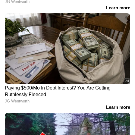
ആപ്പിൾ ഇന്‍റലിജൻസ് സവിശേഷതകളും
ഐപി68 വാട്ടർ റെസിസ്റ്റൻസും ഫോണിൽ
ലഭ്യമാണ്. 64,900 രൂപ മുതൽ വില
ആരംഭിക്കുന്നു.