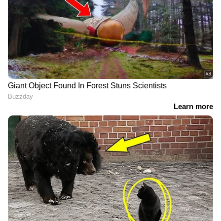
Related Articles
വിവോ എസ്60 സീരീസ്; ലോഞ്ചിന് മുമ്പേ
വിവരങ്ങൾ പുറത്ത്
ഒരു എന്‍ട്രി-ലെവല്‍ 5ജി ഫോണ്‍; റെഡ്‌മി
17 5ജി ഇന്ത്യയില്‍ ഉടന്‍ ലോഞ്ച് ചെയ്യും
3
5