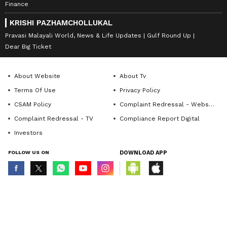
Finance
KRISHI PAZHAMCHOLLUKAL
Pravasi Malayali World, News & Life Updates
Gulf Round Up
Dear Big Ticket
About Website
About Tv
Terms Of Use
Privacy Policy
CSAM Policy
Complaint Redressal - Website
Complaint Redressal - TV
Compliance Report Digital
Investors
FOLLOW US ON
DOWNLOAD APP
© Copyright 2026 Asianxt Digital Technologies Private Limited (Formerly
known as Asianet News Media & Entertainment Private Limited) | All Rights
Reserved