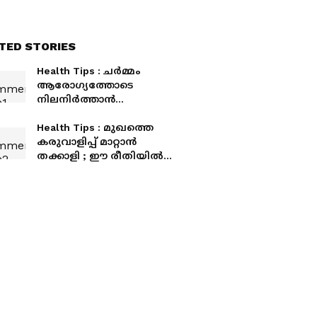
TED STORIES
Health Tips : ചർമ്മം
ആരോ​ഗ്യത്തോടെ
നിലനിർത്താൻ
നിർബന്ധമായും
കഴിക്കേണ്ട ആറ്
Health Tips : മുഖത്തെ
ഭക്ഷണങ്ങൾ
കരുവാളിപ്പ് മാറ്റാൻ
തക്കാളി ; ഈ രീതിയിൽ
ഉപയോ​ഗിച്ച് നോക്കൂ