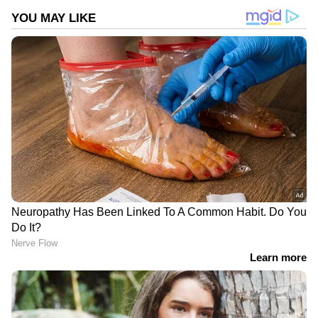
തെരഞ്ഞെടുക്കുക
2
7