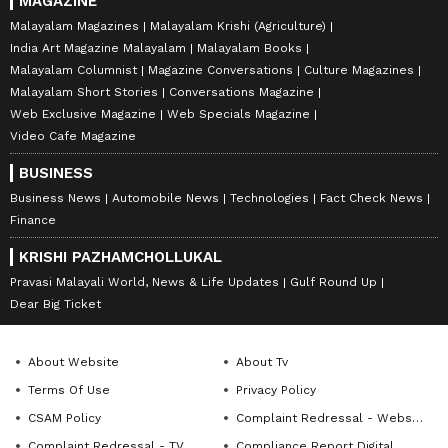
MAGAZINE
Malayalam Magazines
Malayalam Krishi (Agriculture)
India Art Magazine Malayalam
Malayalam Books
Malayalam Columnist
Magazine Conversations
Culture Magazines
Malayalam Short Stories
Conversations Magazine
Web Exclusive Magazine
Web Specials Magazine
Video Cafe Magazine
BUSINESS
Business News
Automobile News
Technologies
Fact Check News
Finance
KRISHI PAZHAMCHOLLUKAL
Pravasi Malayali World, News & Life Updates
Gulf Round Up
Dear Big Ticket
About Website
About Tv
Terms Of Use
Privacy Policy
CSAM Policy
Complaint Redressal - Website
Complaint Redressal - TV
Compliance Report Digital