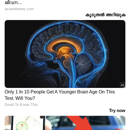
ഏഷ്യാനെറ്റ് ന്യൂസ് മലയാളത്തിലൂടെ
Health
News
അറിയൂ.
Food and Recipes
തുടങ്ങി
മികച്ച ജീവിതം നയിക്കാൻ സഹായിക്കുന്ന
ടിപ്സുകളും ലേഖനങ്ങളും — നിങ്ങളുടെ
ദിവസങ്ങളെ കൂടുതൽ മനോഹരമാക്കാൻ
Asianet News Malayalam
ABOUT THE AUTHOR
Resmi Sreekumar
RS
2018 മുതല്‍ ഏഷ്യാനെറ്റ് ന്യൂസ് ഓണ്‍ലൈനില്‍
പ്രവര്‍ത്തിക്കുന്നു. നിലവില്‍ സീനിയർ സബ് എഡിറ്റര്‍.
ജേണലിസത്തിൽ ബിരുദവും മാസ്
കമ്യൂണിക്കേഷനിൽ പിജി ഡിപ്ലോമയും നേടി. ആരോ​