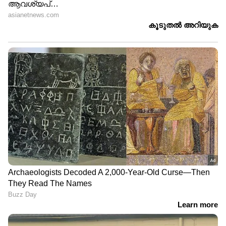
നാരുകൾ അടങ്ങിയ
വായ്‌നാറ്റം അകറ്റാൻ
ഭക്ഷണങ്ങൾ കഴിക്കുന്നത്
വീട്ടിൽ തന്നെ ചെയ്യാവുന്ന
കുറവാണോ?
ആറ് വഴികൾ
LATEST VIDEOS
ഫരീദാബാദില്‍ സ്‌കൂള്‍
വരാന്തയില്‍ അധ്യാപികയെ
കുത്തിക്കൊന്നു | Faridabad | Crime
News
വിവാഹത്തിന് നിർബന്ധിച്ചു;
വാക്കുതർക്കത്തിന് പിന്നാലെ
നൃത്ത അധ്യാപികയെ കഴുത്തു
ഞെരിച്ച് കൊലപ്പെടുത്തി