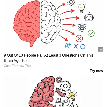
Related Articles
വൃക്കരോ​ഗം എങ്ങനെ നേരത്തെ
കണ്ടെത്താം? ടെസ്റ്റുകൾ ഏതൊക്കെ? |
Doctor In | World Kidney Day
World Kidney Day 2026 : പെയിൻ കില്ലറിന്റെ
ഉപയോഗം അമിതമായാൽ പണി കിട്ടും,
കാരണം ഇതാണ്
3
7
Image Credit :
Getty
പുറകിന്റെ ഒരു വശത്തോ അടിവയറ്റിലോ