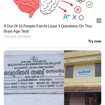
കാൽസ്യം, ഓക്സലേറ്റ്, യൂറിക് ആസിഡ്
തുടങ്ങിയ ധാതുക്കൾ പരലുകളായി മാറാനും
കല്ലുകൾ രൂപപ്പെടാനും കാരണമാകുന്നു.
വേനൽക്കാലത്ത് വിയർപ്പിലൂടെ ശരീരത്തിൽ
നിന്ന് കൂടുതൽ ജലം നഷ്ടപ്പെടുന്നുണ്ടെങ്കിലും,
പലരും അത് പരിഹരിക്കാൻ ആവശ്യമായ
അളവിൽ ദ്രാവകങ്ങൾ കഴിക്കാറില്ല.