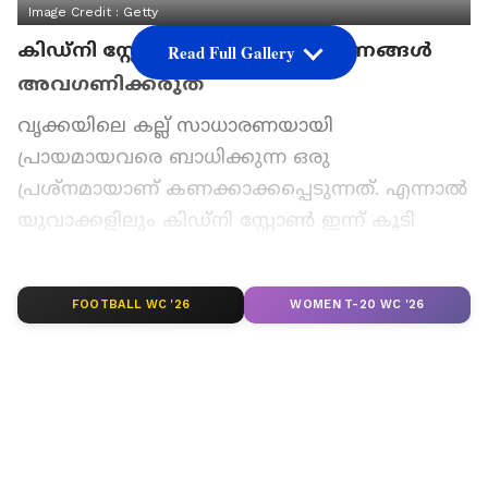
Image Credit :
Getty
കിഡ്‌നി സ്റ്റോൺ ; ഈ ഏഴ് ലക്ഷണങ്ങൾ
Read Full Gallery
അവ​ഗണിക്കരുത്
വൃക്കയിലെ കല്ല് സാധാരണയായി
പ്രായമായവരെ ബാധിക്കുന്ന ഒരു
പ്രശ്നമായാണ് കണക്കാക്കപ്പെടുന്നത്. എന്നാൽ
യുവാക്കളിലും കിഡ്നി സ്റ്റോൺ ഇന്ന് കൂടി
വരികയാണ്. ഇവരിൽ പലരും 20-നും 30-നും
ഇടയിൽ പ്രായമുള്ളവരാണ്. വടക്കേ
FOOTBALL WC '26
WOMEN T-20 WC '26
ഇന്ത്യയിലുടനീളമുള്ള അസാധാരണമായ ചൂട്,
ശരീരത്തിൽ ജലാംശം കുറയുന്നത്,
മാറിക്കൊണ്ടിരിക്കുന്ന ജീവിതശൈലി എന്നിവ
രോ​ഗ സാധ്യത കൂട്ടുന്നുണ്ട്.
ഏഷ്യാനെറ്റ് ന്യൂസ് പ്രധാന വാർത്താ സ്രോതസായി