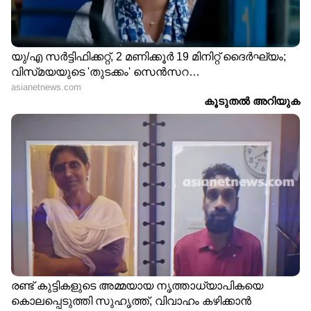
DOWNLOAD APP
RECOMMENDED STORIES
20ാം വയസിലെ ഇന്ത്യാ
മഴക്കാലമല്ലേ, കുടൽ
സന്ദർശനത്തിനിടെ
രോഗങ്ങൾ തടയാൻ
ഗുരുതര അണുബാധ,
നിർബന്ധമായും ചെയ്യേണ്ട
തലച്ചോറിൽ
കാര്യങ്ങൾ
താവളമാക്കിയത് 38
വിരകൾ, വൈറലായി
ബ്രിട്ടീഷ് പൗരയുടെ
വെളിപ്പെടുത്തൽ