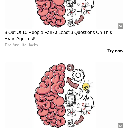
വേദന അനുഭവപ്പെടുക
പുറകിന്റെ ഒരു വശത്തോ അടിവയറ്റിലോ
വേദന അനുഭവപ്പെടുന്നുണ്ടെങ്കിൽ കി‍ഡ്നി
സ്റ്റോണിഡന്റ ലക്ഷണമാകാം. മൂത്രത്തിൽ രക്തം
കാണുക അല്ലെങ്കിൽ മൂത്രത്തിന്റെ
അസാധാരണ നിറമാണ് മറ്റൊരു ലക്ഷണം.