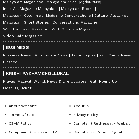
Malayalam Magazines
Malayalam Krishi (Agriculture)
India Art Magazine Malayalam
Malayalam Books
Malayalam Columnist
Magazine Conversations
Culture Magazines
Malayalam Short Stories
Conversations Magazine
Web Exclusive Magazine
Web Specials Magazine
Video Cafe Magazine
BUSINESS
Business News
Automobile News
Technologies
Fact Check News
Finance
KRISHI PAZHAMCHOLLUKAL
Pravasi Malayali World, News & Life Updates
Gulf Round Up
Dear Big Ticket
About Website
About Tv
Terms Of Use
Privacy Policy
CSAM Policy
Complaint Redressal - Website
Complaint Redressal - TV
Compliance Report Digital