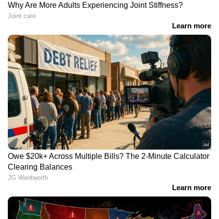
Image Credit :
Getty
തലവേദന
നിർജ്ജലീകരണം ഉണ്ടാകുന്നത് തലവേദന,
മൈഗ്രൈൻ പോലുള്ള പ്രശ്നങ്ങൾക്ക്
കാരണമാകും. അതിനാൽ ധാരാളം വെള്ളം
കുടിക്കാൻ ശ്രദ്ധിക്കണം.