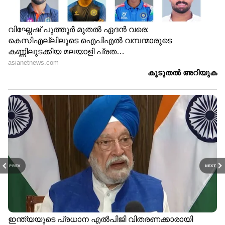
സെർവിക്കൽ ക്യാൻസർ ;
ചീവീടുകളുടെ ശബ്ദം
ഈ അഞ്ച് ലക്ഷണങ്ങൾ
കേട്ടത് നാല് മണിക്കൂർ;
അവ​ഗണിക്കരുത്
പിന്നാലെ 18 -കാരന്
കേൾവിശക്തി നഷ്ടപ്പെട്ടു;
മുന്നറിയിപ്പുമായി
ഡോക്ടർമാർ
PREV
NEXT
ചർമ്മത്തെ സംരക്ഷിക്കാൻ
എന്ത് കൊണ്ടാണ് ഫംഗസ്
കഴിക്കേണ്ട 7 ഭക്ഷണങ്ങൾ
അണുബാധകൾ
കൂടുതലായും മഴക്കാലത്ത്
ഉണ്ടാകുന്നത്?
LATEST VIDEOS