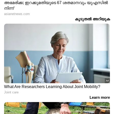
മുഖ്യമന്ത്രിക്ക് എതിരെ അധിക്ഷേപ
പരാമര്‍ശവുമായി ഡിവൈഎഫ്‌ഐ
നേതാവ് | DYFI | VD Satheesan |
Trivandrum
ട്രംപിൻ്റെ മരുമകൻ ആലപ്പുഴയിൽ;
ചുണ്ടൻ വള്ളങ്ങളുടെ പരിശീലനം
കാണും | Michael Boulos | Alappuzha
| Trump