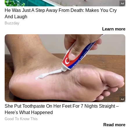
Health Tips : എന്താണ് നോറോവൈറസ്?
ലക്ഷണങ്ങൾ എന്തെല്ലാം?
Health Tips : മുഖത്തെ കരുവാളിപ്പ് മാറ്റാൻ
തക്കാളി ; ഈ രീതിയിൽ ഉപയോ​ഗിച്ച്
നോക്കൂ
3
6
Image Credit :
Google
മൂത്രത്തിലെ വ്യത്യാസം
മഞ്ഞ നിറത്തിൽ മൂത്രം പോകുന്നത്
നിർജ്ജലീകരണത്തിന്റെ ലക്ഷണങ്ങളിൽ