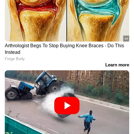
വായ വരണ്ട് പോവുക
വെള്ളം കുടിച്ചതിന് ശേഷവും വായയും
ചുണ്ടുകളും വരണ്ട് പോകുന്നത്
നിർജ്ജലീകരണത്തിന്റെ മറ്റൊരു ലക്ഷണമാണ്.
ഇത് അവഗണിക്കരുത്.
Related Articles