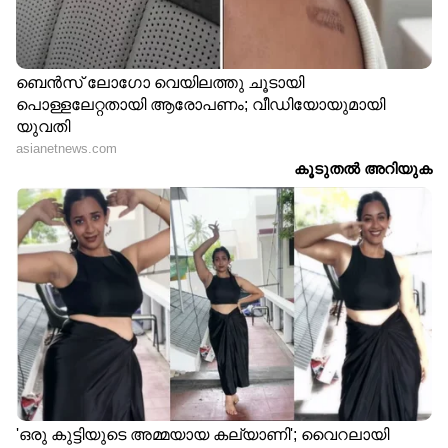
നിർജ്ജലീകരണത്തിന്റെ ലക്ഷണമാണ്. ഇത്തരം
ലക്ഷണങ്ങളെ അവഗണിക്കരുത്.
LATEST VIDEOS
ABOUT THE AUTHOR
Ameena Shirin
AS
ഏഷ്യാനെറ്റ് ന്യൂസ് ഓണ്‍ലൈനില്‍ 2025 മുതല്‍