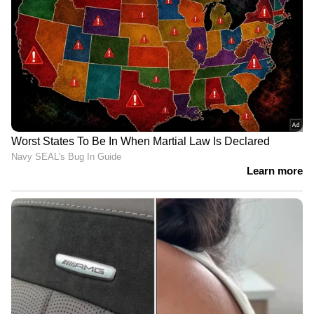
6
6
Image Credit :
Getty
തലകറക്കം
നിൽക്കുമ്പോഴും നടക്കുമ്പോഴുമൊക്കെ
ഇടയ്ക്കിടെ തലകറക്കം അനുഭവപ്പെടുന്നതും