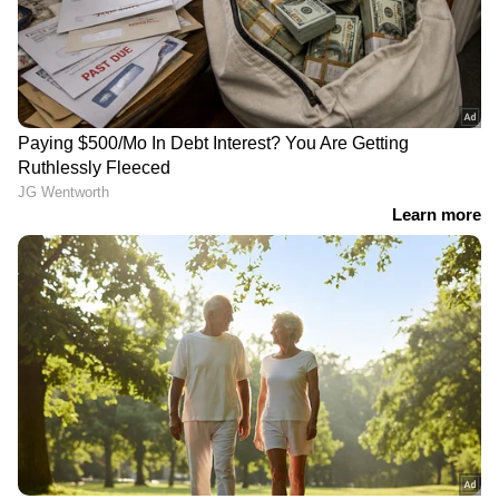
Image Credit :
Getty
ക്ഷീണം അനുഭവപ്പെടുക
ക്ഷീണം, തളർച്ച, ഊർജ്ജക്കുറവ് എന്നിവ
അനുഭവപ്പെടുന്നത് നിർജ്ജലീകരണത്തിന്റെ
ലക്ഷണമാണ്. ശരീരത്തിന് പ്രവർത്തിക്കാൻ
ആവശ്യമായ ജലാംശം ഇല്ലാതാകുമ്പോഴാണ്
ഇത് സംഭവിക്കുന്നത്.
5
6