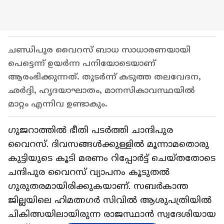
ചണ്ഡിപുര വൈറസ് ബാധ സാധാരണയായി
പെട്ടെന്ന് ഉയർന്ന പനിയോടെയാണ്
ആരംഭിക്കുന്നത്. തുടർന്ന് കടുത്ത തലവേദന,
ഛർദ്ദി, ഹൃദയാഘാതം, മാനസികാവസ്ഥയിൽ
മാറ്റം എന്നിവ ഉണ്ടാകും.
​ഗുജറാത്തിൽ ഭീതി പടർത്തി ചാന്ദിപുര
വൈറസ്. ദിവസങ്ങൾക്കുള്ളിൽ മൂന്നാമതൊരു
കുട്ടിയുടെ കൂടി മരണം റിപ്പോർട്ട് ചെയ്തതോടെ
ചന്ദിപുര വൈറസ് വ്യാപനം കൂടുതൽ
ഗുരുതരമായിരിക്കുകയാണ്. സബർകാന്ത
ജില്ലയിലെ ഹിമത്നഗർ സിവിൽ ആശുപത്രിയിൽ
ചികിത്സയിലായിരുന്ന രാജസ്ഥാൻ സ്വദേശിയായ