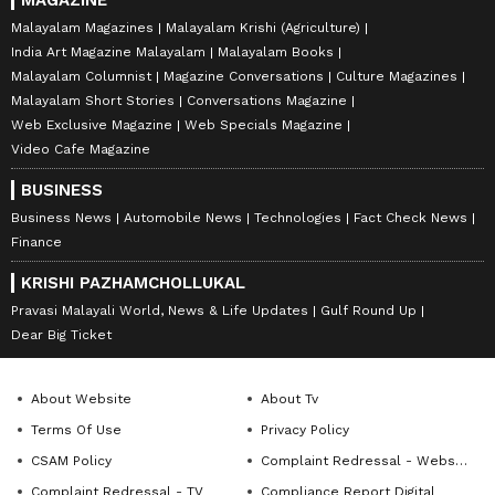
MAGAZINE
Malayalam Magazines
Malayalam Krishi (Agriculture)
India Art Magazine Malayalam
Malayalam Books
Malayalam Columnist
Magazine Conversations
Culture Magazines
Malayalam Short Stories
Conversations Magazine
Web Exclusive Magazine
Web Specials Magazine
Video Cafe Magazine
BUSINESS
Business News
Automobile News
Technologies
Fact Check News
Finance
KRISHI PAZHAMCHOLLUKAL
Pravasi Malayali World, News & Life Updates
Gulf Round Up
Dear Big Ticket
About Website
About Tv
Terms Of Use
Privacy Policy
CSAM Policy
Complaint Redressal - Website
Complaint Redressal - TV
Compliance Report Digital