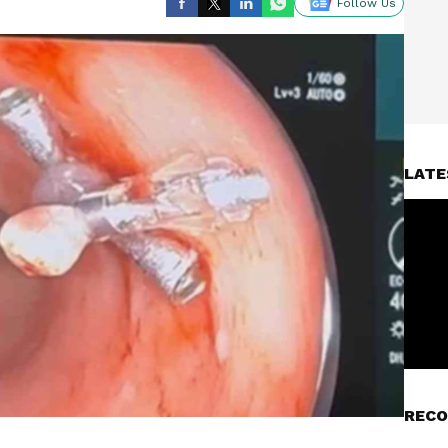
Follow Us
LATE
RECO