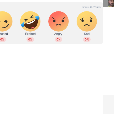
് ഓണ്‍ലൈനില്‍ പ്രവര്‍ത്തിക്കുന്നു. നിലവില്‍ ചീഫ് സബ്
േണലിസം ആൻ്റ് മാസ് കമ്യൂണിക്കേഷനിൽ പോസ്റ്റ്
കി.
 കേരളം, ദേശീയം, അന്താരാഷ്ട്ര വാര്‍ത്തകള്‍,
ളില്‍ എഴുതുന്നു. 12
ലയളവില്‍ നിരവധി ഗ്രൗണ്ട് റിപ്പോര്‍ട്ടുകള്‍, ന്യൂസ്
 എക്‌സ്‌പ്ലൈന‍ർ വീഡിയോകൾ, വീഡിയോ അഭിമുഖങ്ങള്‍,
ജിറ്റല്‍ മീഡിയകളില്‍
 kiran.gangadharan@asianetnews.in