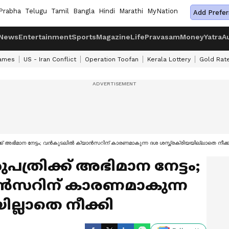
Prabha
Telugu
Tamil
Bangla
Hindi
Marathi
MyNation
Add Prefer
News
Entertainment
Sports
Magazine
Life
Pravasam
Money
Yatra
A
ames
US - Iran Conflict
Operation Toofan
Kerala Lottery
Gold Rat
ക് അഭിമാന നേട്ടം; വൻകുടലിൽ ക്യാൻസറിന് കാരണമാകുന്ന ദശ ശസ്ത്രക്രിയയില്ലാതെ നീക്ക
പത്രിക്ക് അഭിമാന നേട്ടം;
ൻസറിന് കാരണമാകുന്ന
ല്ലാതെ നീക്കി