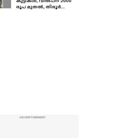
കുട്ടികൾ, വിൽപന 2000
രൂപ മുതൽ, തിരൂർ
സ്വദേശി അറസ്റ്റിലായത്
മെത്താംഫിറ്റമിന്‍