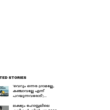
TED STORIES
'വെറും ഒന്നര ഗ്രാമല്ലേ,
കഞ്ചാവല്ലേ എന്ന്
പറയുന്നവരോട്';
ചർച്ചയായി തിരൂർ സബ്
കലക്ടറുടെ പോസ്റ്റ്
ലക്ഷ്യം ഹോസ്റ്റലിലെ