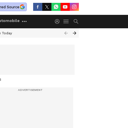
red Source
utomobile
e Today
ി