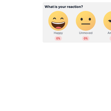
2019 മുതല്‍ ഏഷ്യാനെറ്റ് ന്യൂസ
എഡിറ്റർ. ബികോം ബിരുദവും ജ
നേട്ടമാണെന്നും സൂപ്രണ്ട് വ്യക്തമാക്
ഗ്രാജുവേറ്റ് ഡിപ്ലോമയും നേടി.
ബിസിനസ്, ആരോഗ്യം, എന്റർടെയ്ൻമെൻ്റ് തുടങ്ങിയ വിഷയങ്ങ
വര്‍ഷത്തെ മാധ്യമപ്രവര്‍ത്തന കാ
സ്‌റ്റോറികള്‍, ഫീച്ചറുകള്‍,
ലേഖനങ്ങള്‍ തുടങ്ങിയവ പ്രസിദ്ധീകരിച്ചു. പ്രിന്റ്, വിഷ്വല്‍, ഡി
പ്രവര്‍ത്തനപരിചയം. ഇ മെയില്‍: