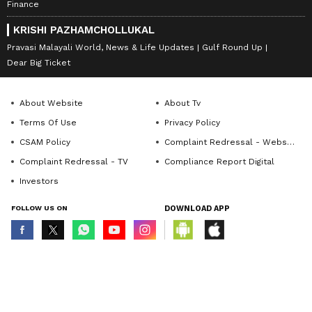
Finance
KRISHI PAZHAMCHOLLUKAL
Pravasi Malayali World, News & Life Updates
Gulf Round Up
Dear Big Ticket
About Website
About Tv
Terms Of Use
Privacy Policy
CSAM Policy
Complaint Redressal - Website
Complaint Redressal - TV
Compliance Report Digital
Investors
FOLLOW US ON
DOWNLOAD APP
© Copyright 2026 Asianxt Digital Technologies Private Limited (Formerly
known as Asianet News Media & Entertainment Private Limited) | All Rights
Reserved