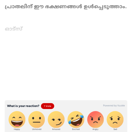
പ്രാതലിന് ഈ ഭക്ഷണങ്ങൾ ഉൾപ്പെടുത്താം.
ഓട്സ്
LATEST VIDEOS