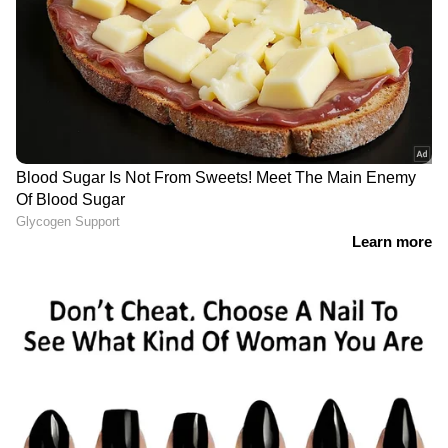
കുറച്ചത് എങ്ങനെയെന്ന്
ചോദിക്കുന്നവരോട് വിദ്യയ്ക്ക്
പറയാനുള്ളത്