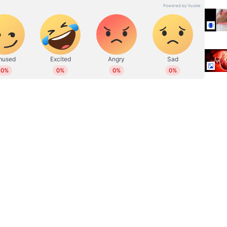
ൽ ബിരുദവും മാസ് കമ്യൂണിക്കേഷനിൽ പിജി
 ഫാഷൻ, ഫുഡ്, ലെെഫ് സ്റ്റെെൽ, വ്യുമൺ തുടങ്ങിയ
വര്‍ഷത്തെ മാധ്യമപ്രവര്‍ത്തന കാലയളവില്‍ നിരവധി
 അഭിമുഖങ്ങള്‍, ലേഖനങ്ങള്‍ തുടങ്ങിയവ പ്രസിദ്ധീകരിച്ചു.
്‍ പ്രവര്‍ത്തനപരിചയം. ഇ മെയില്‍: resmi@asianetnews.in
ഹൃദ്രോ​ഗ
World Heart Day 2025 : ഹൃദ്രോഗ
സാധ്യത കുറയ്ക്കാൻ
സഹായിക്കുന്ന അഞ്ച്
സുഗന്ധവ്യഞ്ജനങ്ങൾ
തിവായി കഴിച്ചാൽ ചില ദോഷങ്ങളുണ്ട്. കരിമ്പിൻ
േ അടങ്ങിയിട്ടുള്ളൂ, പ്രോട്ടീൻ ഒട്ടും തന്നെയില്ല.
ക്തത്തിലെ പഞ്ചസാരയുടെ അളവ് വേഗത്തിൽ
ർദ്ധിപ്പിക്കുന്നുണ്ടെങ്കിലും പലപ്പോഴും അമിത
്ടാക്കാം.