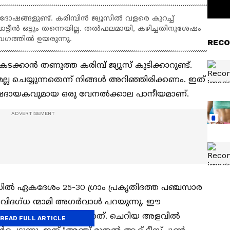
 ദോഷങ്ങളുണ്ട്. കരിമ്പിൻ ജ്യൂസിൽ വളരെ കുറച്ച്
രോട്ടീൻ ഒട്ടും തന്നെയില്ല. തൽഫലമായി, കഴിച്ചതിനുശേഷം
ഗത്തിൽ ഉയരുന്നു.
RECO
കാൻ തണുത്ത കരിമ്പ് ജ്യൂസ് കുടിക്കാറുണ്ട്.
ല്ല ചെയ്യുന്നതെന്ന് നിങ്ങൾ അറിഞ്ഞിരിക്കണം. ഇത്
േഷദായകവുമായ ഒരു വേനൽക്കാല പാനീയമാണ്.
യൂസിൽ ഏകദേശം 25-30 ഗ്രാം പ്രകൃതിദത്ത പഞ്ചസാര
 വിദഗ്ധ ന്മാമി അഗർവാൾ പറയുന്നു. ഈ
രോസിൽ നിന്നാണ് വരുന്നത്. ചെറിയ അളവിൽ
READ FULL ARTICLE