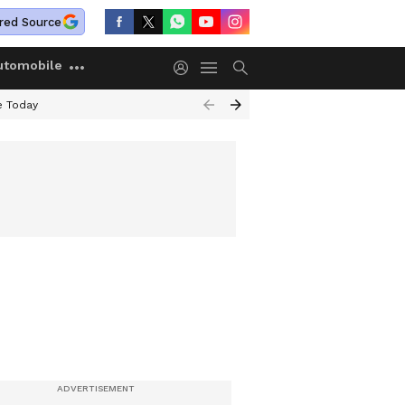
red Source
utomobile
e Today