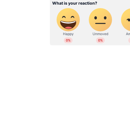
സബ് എഡിറ്റര്‍. ജേണലിസത്തി
ഡിപ്ലോമയും നേടി. ആരോ​ഗ്യം,
വിഷയങ്ങളില്‍ എഴുതുന്നു. 11 
റിപ്പോര്‍ട്ടുകള്‍, ഫീച്ചറുകള്‍,
പ്രിന്റ്, ഡിജിറ്റല്‍ മീഡിയകളില
Related Articles
World Heart Day 2025 : 
സാ​ധ്യത കൂട്ടുന്ന ഏഴ്
ഭക്ഷണങ്ങൾ
എന്നിരുന്നാലും, കരിമ്പ് ജ്യൂസ് പ
ജ്യൂസിൽ വളരെ കുറച്ച് നാരുകൾ മാത്രമ
തൽഫലമായി, കഴിച്ചതിനുശേഷം ര
ഉയരുന്നു. ഇത് പെട്ടെന്ന് ഊർജ്ജം വ
ക്ഷീണത്തിും ഉറക്കവും മന്ദതയും ഉണ