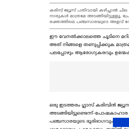
കരിമ്പ് ജ്യൂസ് പതിവായി കഴിച്ചാൽ ചില
നാരുകൾ മാത്രമേ അടങ്ങിയിട്ടുള്ളൂ, പ്
രക്തത്തിലെ പഞ്ചസാരയുടെ അളവ് വേ
ഈ വേനൽക്കാലത്തെ ചൂടിനെ മറികടക്
അത് നിങ്ങളെ തണുപ്പിക്കുക മാത്രമ
പലപ്പോഴും ആരോഗ്യകരവും ഉന്മ
ഒരു ഇടത്തരം ഗ്ലാസ് കരിമ്പിൻ ജ്
അടങ്ങിയിട്ടുണ്ടെന്ന്-പോഷകാഹാര
പഞ്ചസാരയുടെ ഭൂരിഭാഗവും സുക്