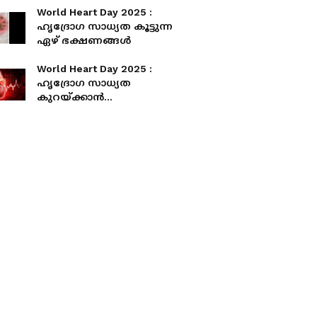
World Heart Day 2025 :
ഹൃദ്രോ​ഗ സാ​ധ്യത കൂട്ടുന്ന
ഏഴ് ഭക്ഷണങ്ങൾ
World Heart Day 2025 :
ഹൃദ്രോഗ സാധ്യത
കുറയ്ക്കാൻ
സഹായിക്കുന്ന അഞ്ച്
സുഗന്ധവ്യഞ്ജനങ്ങൾ