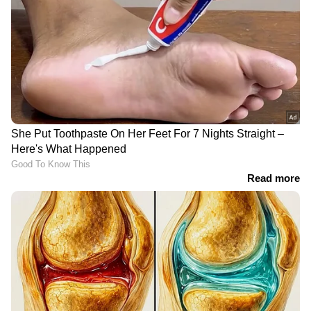
കൈമാറി ബംഗാൾ സർക്കാർ
കർണാടകത്തിൽ നാളെ നിർണായക
കോൺഗ്രസ് നിയമസഭ കക്ഷിയോഗം;
ഡികെ മുഖ്യമന്ത്രി പദത്തിലേക്ക്
വിദ്യാർത്ഥികളുടെ
എൽ നിനോ പ്രതിഭാസം
ശ്രദ്ധയ്ക്ക്, നീറ്റ്
വീണ്ടും വരുന്നു;
പരീക്ഷയിൽ നിർണായക
ഇന്ത്യയടക്കം
ഹർജി സുപ്രീം കോടതി
രാജ്യങ്ങൾക്കെല്ലാം
തള്ളി; പുനഃപരീക്ഷയും
ഭീഷണിയെന്ന് വേൾഡ്
പതിവ് രീതിയിൽ തന്നെ
മെട്രോളജിക്കൽ
നടക്കും
ഓർഗനൈസേഷൻ
പണി തുടങ്ങി പാറ്റകൾ,
കഴുത്തിലൂടെ ടയർ
ഒരു പ്രമുഖ വ്യക്തി
കയറിയിറങ്ങി, ടോയ്
പാർട്ടിയിൽ ചേരുന്നുവെന്ന്
ട്രെയിനിൽ നിന്ന് വീണ
കോക്രോച്ച് ജനതാപാർട്ടി
അഞ്ചുവയസുകാരിക്ക്
ദാരുണാന്ത്യം, സംഭവം