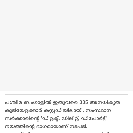
പശ്ചിമ ബംഗാളിൽ ഇതുവരെ 335 അനധികൃത
കുടിയേറ്റക്കാർ കസ്റ്റഡിയിലായി. സംസ്ഥാന
സർക്കാരിൻ്റെ 'ഡിറ്റക്ട്, ഡിലീറ്റ്, ഡീപോർട്ട്'
നയത്തിൻ്റെ ഭാഗമായാണ് നടപടി.