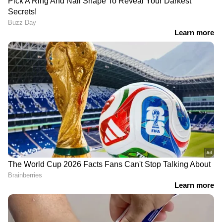
DOWNLOAD APP
RECOMMENDED STORIES
Related Articles
അതിർത്തി 'സ്ട്രോങ്' ആകും;
ബിഎസ്എഫിന് 142.79 ഏക്കർ ഭൂമി