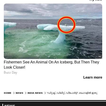
HOME
NEWS
INDIA NEWS
'ഡിറ്റക്ട്, ഡിലീറ്റ്, ഡീപോർട്ട്': ബംഗാളിൽ ഇതുവരെ കസ്റ്റഡിയിലായത് 335 അനധികൃത കുടിയേറ്റക്കാർ, ഹോൾഡിങ് സെൻ്ററുകളിലേക്ക് മാറ്റി