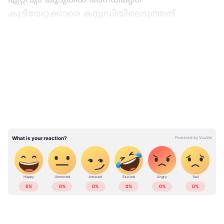
കുടിയേറ്റക്കാരെ കസ്റ്റഡിയിലെടുത്തത്.
ഏഷ്യാനെറ്റ് ന്യൂസ് പ്രധാന വാർത്താ സ്രോതസായി
തെരഞ്ഞെടുക്കുക
LATEST VIDEOS
സംസ്ഥാനത്തെ വിവിധ ഭാഗങ്ങളിലായി
ഇതുവരെ 11 ഹോൾഡിങ് സെൻ്ററുകളാണ്
തുറന്നിരിക്കുന്നതെന്ന് അധികൃതർ വാർത്താ
ഏജൻസിയായ പിടിഐയോട് അറിയിച്ചു. 11
ഹോൾഡിങ് സെൻ്ററുകളിലായി 335 അനധികൃത
കുടിയേറ്റക്കാരെ ആണ് പാർപ്പിച്ചിരിക്കുന്നത്.
ഇതിൽ 148 പുരുഷന്മാരും 99 സ്ത്രീകളും 88
കുട്ടികളും ഉൾപ്പെടുന്നതായും അധികൃതർ
ഇന്ത്യയിലെയും ലോകമെമ്പാടുമുള്ള എല്ലാ
വ്യക്തമാക്കി.
India News
അറിയാൻ എപ്പോഴും ഏഷ്യാനെറ്റ്
ന്യൂസ് വാർത്തകൾ.
Malayalam News
തത്സമയ അപ്‌ഡേറ്റുകളും ആഴത്തിലുള്ള