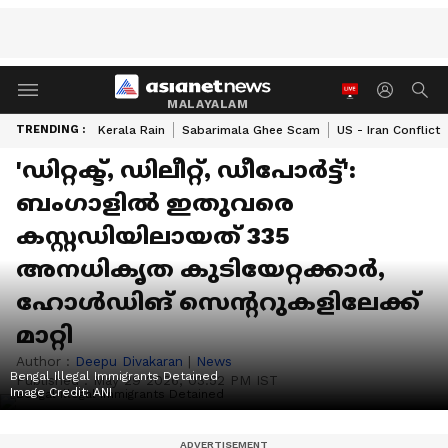
MALAYALAM
TRENDING :
Kerala Rain
Sabarimala Ghee Scam
US - Iran Conflict
'ഡിറ്റക്ട്, ഡിലീറ്റ്, ഡീപോർട്ട്':
ബംഗാളിൽ ഇതുവരെ
കസ്റ്റഡിയിലായത് 335
അനധികൃത കുടിയേറ്റക്കാർ,
ഹോൾഡിങ് സെൻ്ററുകളിലേക്ക്
മാറ്റി
Author :
Deepu Divakaran
|
News
Bengal Illegal Immigrants Detained
Published :
May 29 2026, 03:52 PM IST
Image Credit:
ANI