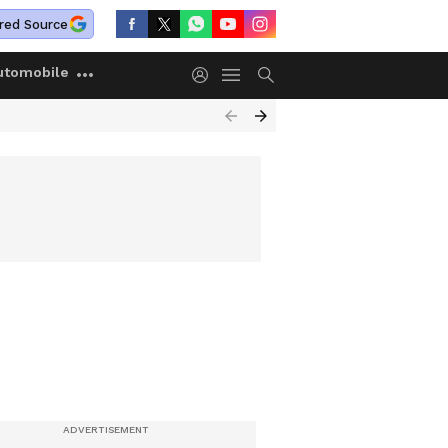
red Source
utomobile