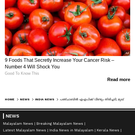
HOME
NEWS
INDIA NEWS
പഞ്ചാബിൽ എഎപിക്ക് വീണ്ടും തിരിച്ചടി; മുഖ്യമന്ത്രി ഭഗവന്ത് സിങ് മന്നിൻ്റെ കസിൻ ബിജെപിയിൽ ചേർന്നു
NEWS
Malayalam News
Breaking Malayalam News
Latest Malayalam News
India News in Malayalam
Kerala News