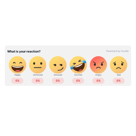
പഞ്ചാബിൽ എഎപിയുടെ വള‍ർച്ചയ്ക്ക്
നിർണായക പങ്ക് വഹിച്ചിട്ടുള്ള ഗ്യാൻ സിങ് മൻ,
കഴിഞ്ഞ ഒരു വ‍ർഷമായി സർക്കാരിൻ്റെ കടുത്ത
വിമർശകനായി മാറി. 2025ലെ പ്രളയം സർക്കാർ
കൈകാര്യം ചെയ്ത രീതിക്കെതിരെ അദ്ദേഹം
വിമർശനം ഉയർത്തിയിരുന്നു.
ABOUT THE AUTHOR
Deepu Divakaran
DD
പഞ്ചാബ്
ബി.ജെ.പി.
Follow Us