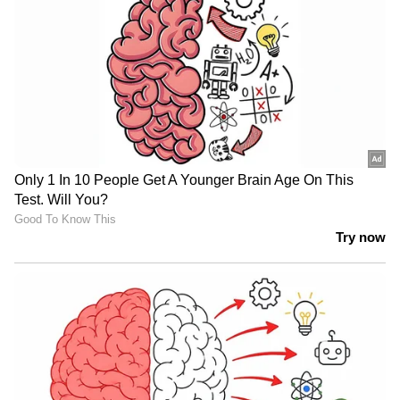
എഎപി ഇതിനകം രംഗത്തെത്തിയിട്ടുണ്ട്.