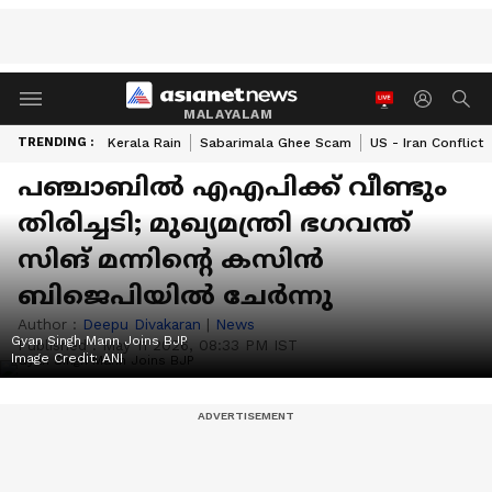
MALAYALAM
TRENDING :
Kerala Rain
Sabarimala Ghee Scam
US - Iran Conflict
പഞ്ചാബിൽ എഎപിക്ക് വീണ്ടും
തിരിച്ചടി; മുഖ്യമന്ത്രി ഭഗവന്ത്
സിങ് മന്നിൻ്റെ കസിൻ
ബിജെപിയിൽ ചേർന്നു
Author :
Deepu Divakaran
|
News
Gyan Singh Mann Joins BJP
Published :
May 11 2026, 08:33 PM IST
Image Credit:
ANI