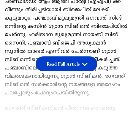
ഛണ്ഡീഗഡ്: ആം ആദ്മി പാർട്ടി (എഎപി) ക്ക്
വീണ്ടും തിരിച്ചടിയായി ബിജെപിയിലേക്ക്
കൂടുമാറ്റം. പഞ്ചാബ് മുഖ്യമന്ത്രി ഭഗവന്ത് സിങ്
മന്നിൻ്റെ കസിൻ ഗ്യാൻ സിങ് മൻ ബിജെപിയിൽ
ചേർന്നു. ഹരിയാന മുഖ്യമന്ത്രി നായബ് സിങ്
സൈനി, പഞ്ചാബ് ബിജെപി അധ്യക്ഷൻ
സുനിൽ ജാഖർ എന്നിവ‍ർ ചേർന്നാണ് ഗ്യാൻ
സിങ് മന്നിനെ ബിജെപിയിലേക്ക് സ്വീകരിച്ചത്.
Read Full Article
പഞ്ചാബിലെ എഎപി സർക്കാരിൻ്റെ കടുത്ത
വിമർശകനായിരുന്നു ഗ്യാൻ സിങ് മൻ. ഭഗവന്ത്
സിങ് മൻ സർക്കാരിൻ്റെ നയങ്ങളെ അദ്ദേഹം
പലപ്പോഴും ചോദ്യംചെയ്തിരുന്നു.
ഭഗവന്ത് സിങ് മന്നിൻ്റെ പിതൃ സഹോദരൻ്റെ
മകനാണ് ഗ്യാൻ സിങ് മൻ. പഞ്ചാബിലെ സഗ്രുർ
ജില്ലയിലെ സതൗജ് ആണ് സ്വദേശം.
LATEST VIDEOS