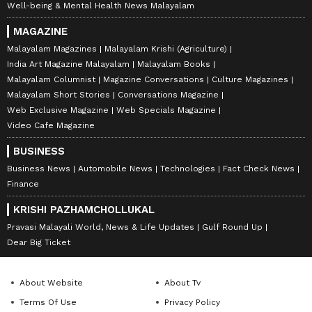
Well-being & Mental Health News Malayalam
MAGAZINE
Malayalam Magazines
Malayalam Krishi (Agriculture)
India Art Magazine Malayalam
Malayalam Books
Malayalam Columnist
Magazine Conversations
Culture Magazines
Malayalam Short Stories
Conversations Magazine
Web Exclusive Magazine
Web Specials Magazine
Video Cafe Magazine
BUSINESS
Business News
Automobile News
Technologies
Fact Check News
Finance
KRISHI PAZHAMCHOLLUKAL
Pravasi Malayali World, News & Life Updates
Gulf Round Up
Dear Big Ticket
About Website
About Tv
Terms Of Use
Privacy Policy