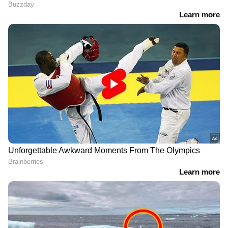
ജീവനക്കാരെ ഇത്തരമൊരു അവസ്ഥയിൽ
എത്തിച്ചതെന്നും കാണിച്ച് പ്രതിപക്ഷ
പാർട്ടികളും യാത്രക്കാരും രംഗത്തെത്തിയിട്ടുണ്ട്.
DOWNLOAD APP
RECOMMENDED STORIES
ജമ്മു കശ്മീരിൽ
11കാരി നേരിട്ടത്
ഭീകരരുടെ ഒളിത്താവളം
അതിക്രൂരമായ പീഡനം,
തകർത്ത് സൈന്യം, വൻ
തലയ്ക്കേറ്റ ഗുരുതരമായ
ആയുധശേഖരം പിടികൂടി
പരിക്ക് മരണകാരണം;