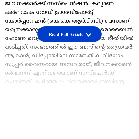
ജീവനക്കാർക്ക് സസ്‌പെൻഷൻ. കല്യാണ
കർണാടക റോഡ് ട്രാൻസ്‌പോർട്ട്
കോർപ്പറേഷൻ (കെ.കെ.ആർ.ടി.സി.) ബസാണ്
യാത്രക്കാരുമായി കഴിഞ്ഞ ദിവസം മൊബൈൽ
Read Full Article
ഫോൺ വെളിച്ചത്തിൽ അപകടരമായ രീതിയിൽ
ഓടിച്ചത്. സംഭവത്തിൽ ഈ ബസിന്റെ ഡ്രൈവർ
ആകാശ്, ഡിപ്പോയിലെ സാങ്കേതിക വിഭാഗം
സൂപ്പർ വൈസറായ ബസവരാജ്, ജീവനക്കാരൻ
ശിവാനന്ദ് എന്നിവരെയാണ് സസ്‌പെൻഡ്
ചെയ്തത്. കഴിഞ്ഞ 15 ദിവസമായി ബസിന്റെ
ഹെഡ്ലൈറ്റ് പൊട്ടിയ
നിലയിലായിരുന്നുവെന്നാണ് വിവരം.
LATEST VIDEOS
ഏഷ്യാനെറ്റ് ന്യൂസ് പ്രധാന വാർത്താ സ്രോതസായി
തെരഞ്ഞെടുക്കുക
ലൈറ്റ് പൊട്ടി രണ്ട് ആഴ്ചയോളം കഴിഞ്ഞിട്ടും