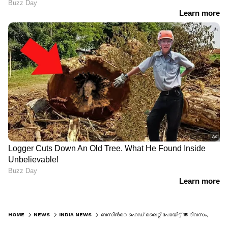
HOME
NEWS
INDIA NEWS
ബസിന്‍റെ ഹെഡ് ലൈറ്റ് പോയിട്ട് 15 ദിവസം, നന്നാക്കാതെ രാത്രി മൊബൈൽ ഫോൺ ടോർച്ചിന്റെ വെളിച്ചത്തിൽ സർവ്വീസ്; കെ.കെ.ആർ.ടി.സി ജീവനക്കാർക്ക് സസ്പെൻഷൻ