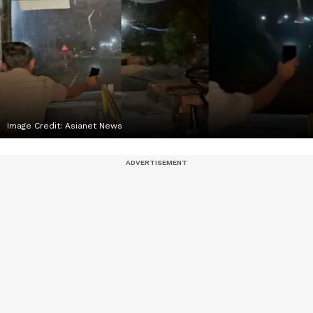
Image Credit:
Asianet News