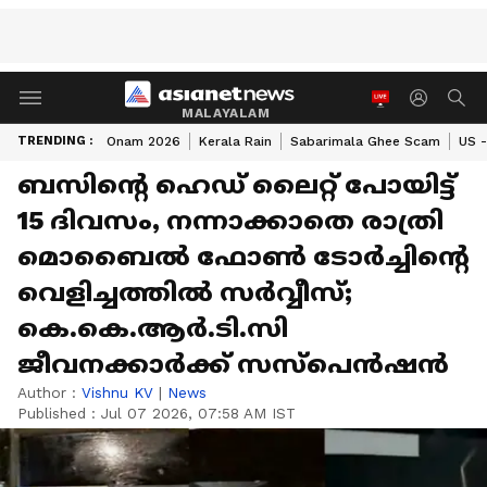
MALAYALAM
TRENDING :
Onam 2026
Kerala Rain
Sabarimala Ghee Scam
US -
ബസിന്‍റെ ഹെഡ് ലൈറ്റ് പോയിട്ട്
15 ദിവസം, നന്നാക്കാതെ രാത്രി
മൊബൈൽ ഫോൺ ടോർച്ചിന്റെ
വെളിച്ചത്തിൽ സർവ്വീസ്;
കെ.കെ.ആർ.ടി.സി
ജീവനക്കാർക്ക് സസ്പെൻഷൻ
Author :
Vishnu KV
|
News
Published :
Jul 07 2026, 07:58 AM IST