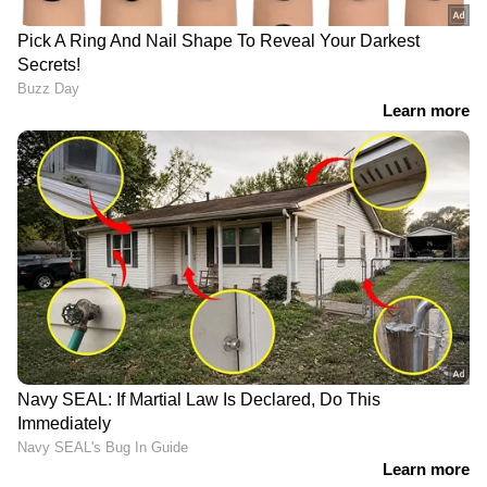
LATEST VIDEOS
അതിഥി തൊഴിലാളികളെ
ബന്ദിയാക്കി ഫോണും പണവും
കവര്‍ന്ന സംഭവം; പ്രതികള്‍
പിടിയില്‍
ഏഴ് മാസം മുമ്പ് 20 പവൻ സ്വർണ്ണം
മോഷണം പോയ കേസിലെ
രണ്ടാമത്തെ പ്രതിയും പിടിയിൽ |
Theft | Arrest