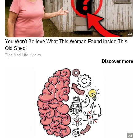
DOWNLOAD APP
RECOMMENDED STORIES
നോയിഡയിലെ 28 നില
സോഷ്യൽമീഡിയ വിട്ട്
ഫ്ലാറ്റിൽ തീയും പുകയും,
'പാറ്റകൾ' തെരുവിലേക്ക്
എസി പൊട്ടിത്തെറിച്ചെന്ന്,
ഇറങ്ങുന്നു; കോക്രോച്ച്
നൂറിലധികം കുടുംബങ്ങൾ
ജനതാ പാർട്ടിയുടെ ആദ്യ
രക്ഷപ്പെട്ടു,
പരസ്യ പ്രതിഷേധം നാളെ,
സർക്കാരിനെതിരെ
ജാ​ഗ്രത കർശനമാക്കി ദില്ലി