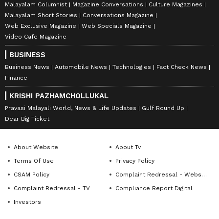
Malayalam Columnist
Magazine Conversations
Culture Magazines
Malayalam Short Stories
Conversations Magazine
Web Exclusive Magazine
Web Specials Magazine
Video Cafe Magazine
BUSINESS
Business News
Automobile News
Technologies
Fact Check News
Finance
KRISHI PAZHAMCHOLLUKAL
Pravasi Malayali World, News & Life Updates
Gulf Round Up
Dear Big Ticket
About Website
About Tv
Terms Of Use
Privacy Policy
CSAM Policy
Complaint Redressal - Website
Complaint Redressal - TV
Compliance Report Digital
Investors