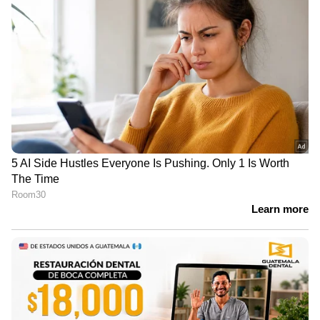
LATEST VIDEOS
ഫരീദാബാദില്‍ സ്‌കൂള്‍
വരാന്തയില്‍ അധ്യാപികയെ
കുത്തിക്കൊന്നു | Faridabad | Crime
News
വിവാഹത്തിന് നിർബന്ധിച്ചു;
വാക്കുതർക്കത്തിന് പിന്നാലെ
നൃത്ത അധ്യാപികയെ കഴുത്തു
ഞെരിച്ച് കൊലപ്പെടുത്തി