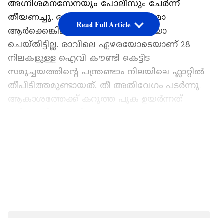
അഗ്നിശമനസേനയും പോലീസും ചേർന്ന്
തീയണച്ചു. രണ്ടിടത്തും ആളപായമോ
Read Full Article
ആർക്കെങ്കിലും പരിക്കേൽക്കുകയോ
ചെയ്തിട്ടില്ല. രാവിലെ ഏഴരയോടെയാണ് 28
നിലകളുള്ള ഐവി കൗണ്ടി കെട്ടിട
സമുച്ചയത്തിന്റെ പന്ത്രണ്ടാം നിലയിലെ ഫ്ലാറ്റിൽ
തീപിടിത്തമുണ്ടായത്. തീ അതിവേഗം പടർന്നു.
ആകാശത്തേക്ക് കറുത്ത പുക ഉയർന്നത്
പരിഭ്രാന്തി പരത്തി.
ഏഷ്യാനെറ്റ് ന്യൂസ് പ്രധാന വാർത്താ സ്രോതസായി
LATEST VIDEOS
തെരഞ്ഞെടുക്കുക
അഗ്നിശമനസേനാ വിഭാഗം ഫ്ലാറ്റിനുള്ളിൽ
കുടുങ്ങിപ്പോയ ദമ്പതികളെയും കുട്ടികളെയും
സുരക്ഷിതമായി പുറത്തെത്തിച്ചു.
മുൻകരുതലെന്ന നിലയിൽ ഈ ടവറിലെ