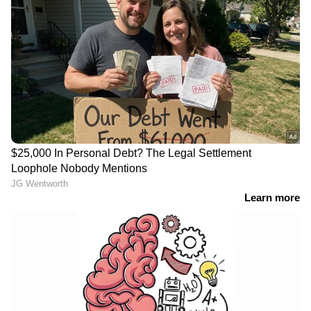
LATEST VIDEOS
ഷിജിനെ കാത്ത് കണ്ണീരോടെ
കുടുംബം; മുതലപ്പൊഴിയില്‍
കാണാതായ മത്സ്യത്തൊഴിലാളിയെ
കണ്ടെത്താന്‍ തെരച്ചില്‍
ഒരേ സമയം സ്വർണം കടത്തലും
പൊട്ടിക്കലും,
അകമ്പടിയൊരുക്കാൻ വിശ്വസ്ത