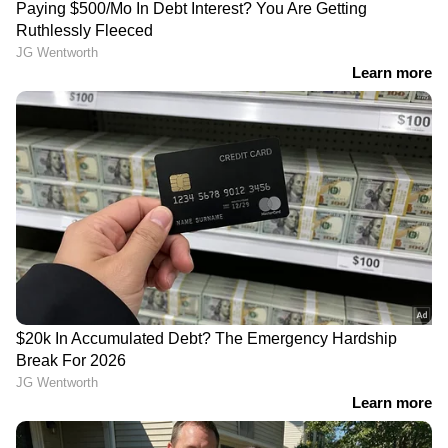
കോളിളക്കം സൃഷ്ടിച്ച
കുഞ്ഞുങ്ങൾക്ക്
ഹണിമൂൺ കൊലപാതകം:
കൊടുക്കുന്നതുൾപ്പെടെ
പൊലീസിന് തിരിച്ചടി; 'ഈ
ലിസ്റ്റിൽ, എങ്ങനെ
ഘട്ടത്തിൽ ഇടപെടുന്നില്ല';
വിശ്വസിച്ച് വാങ്ങും? രഹസ്യ
പ്രതിയായ ഭാര്യയ്ക്ക്
കേന്ദ്രത്തിലെത്തിച്ച്
ജാമ്യത്തിൽ തുടരാമെന്ന്
എക്സപയറി ഡേറ്റ് മാറ്റി
സുപ്രീംകോടതി
വിൽക്കുന്ന സംഘം
പിടിയിൽ
യുവാവിനൊപ്പം ഹോട്ടലിൽ
'ആർക്കും സംശയം ഒന്നും
മുറിയെടുത്തു,
ഇല്ലല്ലോ അല്ലേ.....?' മാസം
സുഹൃത്തുമായുള്ള
ലക്ഷങ്ങളുടെ വരുമാനം,
വീഡിയോകോളിനിടെ
വാട്സാപ് വഴി ഓർഡർ
ജീവനൊടുക്കി യുവതി;
എടുക്കും, സ്പീഡ് പോസ്റ്റ്
സംഭവം ഹൈദരാബാദിൽ
വഴി സാധനം
കയ്യിലെത്തിക്കും