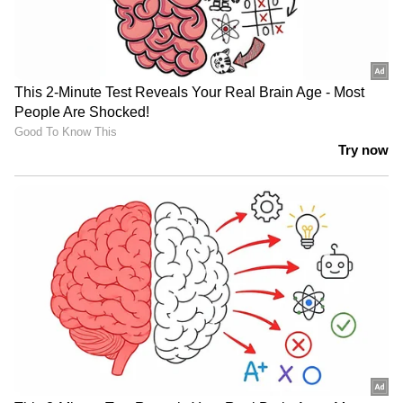
ഗുണ്ടാവലയം! ; അർജുൻ
ആയങ്കിയെ അറിയാം