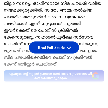
ജില്ലാ സപ്ലൈ ഓഫീസറായ സീമ ചൗധരി വലിയ
നിയമക്കുരുക്കിൽ. സ്വന്തം അമ്മ നൽകിയ
പരാതിയെത്തുടർന്ന് വഞ്ചന, വ്യാജരേഖ
ചമയ്ക്കൽ എന്നീ കുറ്റങ്ങൾ ചുമത്തി
ഇവർക്കെതിരെ പോലീസ് ക്രിമിനൽ
കേസെടുത്തു. സഹാരൻപൂരിലെ സർസാവ
പോലീസ് സ്റ്റേഷൻ പരിധിയിൽ താമസിക്കുന്ന,
Read Full Article
മുനേഷ് റാണിയുടെ പരാതിയിലാണ് മകളായ
സീമ ചൗധരിക്കെതിരെ പൊലീസ് ക്രമിനൽ
കേസ് രജിസ്റ്റർ ചെയ്തത്.
ഏഷ്യാനെറ്റ് ന്യൂസ് പ്രധാന വാർത്താ സ്രോതസായി
തെരഞ്ഞെടുക്കുക
തന്റെ പേരിൽ സീമ രഹസ്യമായി ഒരു ബാങ്ക്
അക്കൗണ്ട് കൈകാര്യം ചെയ്യുന്നുണ്ടെന്ന്
LATEST VIDEOS
മുനേഷ് റാണി അവകാശപ്പെടുന്നു. ഈ