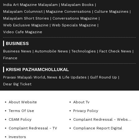
India Art Magazine Malayalam
Malayalam Books
Malayalam Columnist
Magazine Conversations
Culture Magazines
Malayalam Short Stories
Conversations Magazine
Web Exclusive Magazine
Web Specials Magazine
Video Cafe Magazine
BUSINESS
Business News
Automobile News
Technologies
Fact Check News
Finance
KRISHI PAZHAMCHOLLUKAL
Pravasi Malayali World, News & Life Updates
Gulf Round Up
Dear Big Ticket
About Website
About Tv
Terms Of Use
Privacy Policy
CSAM Policy
Complaint Redressal - Website
Complaint Redressal - TV
Compliance Report Digital
Investors