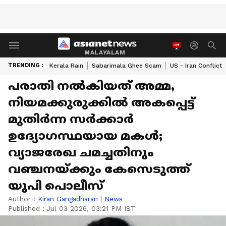
MALAYALAM
TRENDING :
Kerala Rain
Sabarimala Ghee Scam
US - Iran Conflict
പരാതി നൽകിയത് അമ്മ,
നിയമക്കുരുക്കിൽ അകപ്പെട്ട്
മുതിർന്ന സർക്കാർ
ഉദ്യോഗസ്ഥയായ മകൾ;
വ്യാജരേഖ ചമച്ചതിനും
വഞ്ചനയ്ക്കും കേസെടുത്ത്
യുപി പൊലീസ്
Author :
Kiran Gangadharan
|
News
Published :
Jul 03 2026, 03:21 PM IST