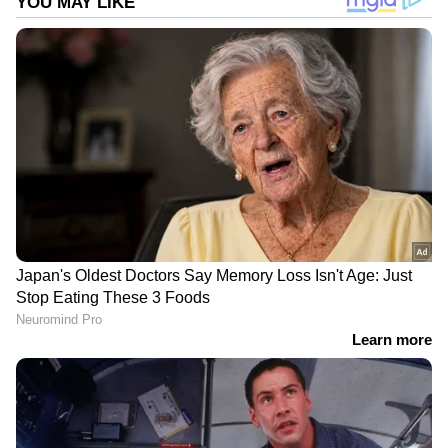
സ്ഥിരീകരിച്ച ആരോഗ്യ പ്രവർത്തകനും
നിലവിൽ കാര്യമായ ആരോഗ്യ പ്രശ്നങ്ങൾ ഇല്ല.
DOWNLOAD APP
കേരളത്തിലെ എല്ലാ വാർത്തകൾ
Kerala
News
അറിയാൻ എപ്പോഴും ഏഷ്യാനെറ്റ്
ന്യൂസ് വാർത്തകൾ.
Malayalam News
തത്സമയ അപ്‌ഡേറ്റുകളും ആഴത്തിലുള്ള