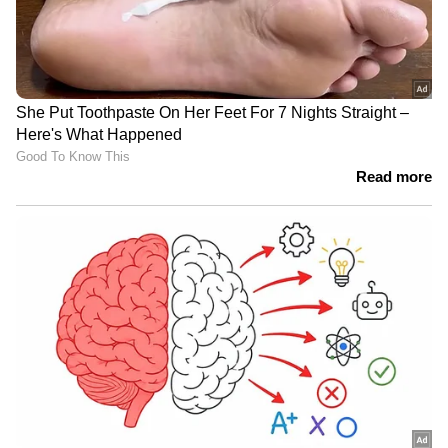
ഏഷ്യാനെറ്റ് ന്യൂസ് ലൈവ്