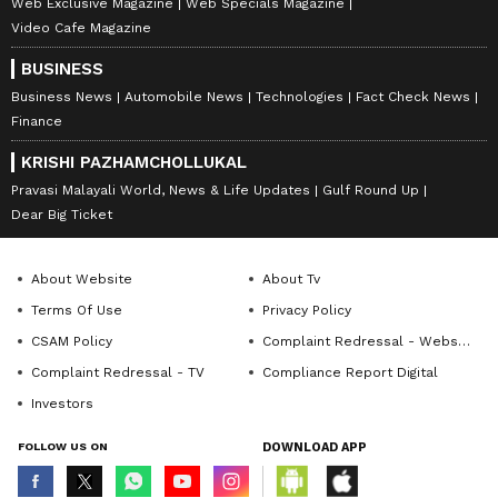
Web Exclusive Magazine
Web Specials Magazine
Video Cafe Magazine
BUSINESS
Business News
Automobile News
Technologies
Fact Check News
Finance
KRISHI PAZHAMCHOLLUKAL
Pravasi Malayali World, News & Life Updates
Gulf Round Up
Dear Big Ticket
About Website
About Tv
Terms Of Use
Privacy Policy
CSAM Policy
Complaint Redressal - Website
Complaint Redressal - TV
Compliance Report Digital
Investors
FOLLOW US ON
DOWNLOAD APP