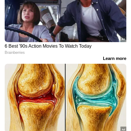
വിശകലനവും സമഗ്രമായ റിപ്പോർട്ടിംഗും —
എല്ലാം ഒരൊറ്റ സ്ഥലത്ത്. ഏത് സമയത്തും,
എവിടെയും വിശ്വസനീയമായ വാർത്തകൾ
ലഭിക്കാൻ
Asianet News Malayalam