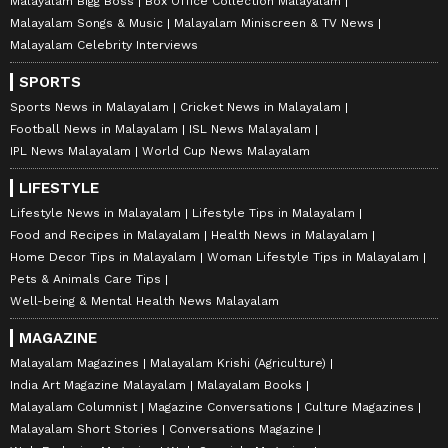
Malayalam Bigg Boss
Box Office Collection Malayalam
Malayalam Songs & Music
Malayalam Miniscreen & TV News
Malayalam Celebrity Interviews
SPORTS
Sports News in Malayalam
Cricket News in Malayalam
Football News in Malayalam
ISL News Malayalam
IPL News Malayalam
World Cup News Malayalam
LIFESTYLE
Lifestyle News in Malayalam
Lifestyle Tips in Malayalam
Food and Recipes in Malayalam
Health News in Malayalam
Home Decor Tips in Malayalam
Woman Lifestyle Tips in Malayalam
Pets & Animals Care Tips
Well-being & Mental Health News Malayalam
MAGAZINE
Malayalam Magazines
Malayalam Krishi (Agriculture)
India Art Magazine Malayalam
Malayalam Books
Malayalam Columnist
Magazine Conversations
Culture Magazines
Malayalam Short Stories
Conversations Magazine