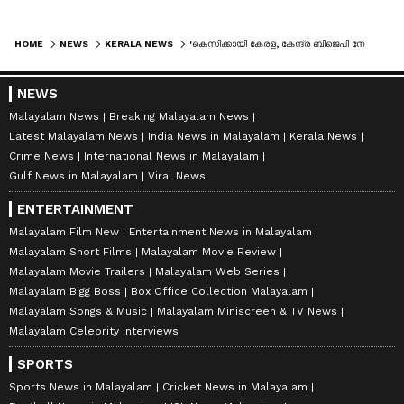
HOME
NEWS
KERALA NEWS
'കെസിക്കായി കേരള, കേന്ദ്ര ബിജെപി നേതൃത്വങ്ങൾ തമ്മിൽ പൊരിഞ്ഞ പോര്!' ട്രോൾ പങ്കുവച്ച് മറുപടിയുമായി രാജീവ് ചന്ദ്രശേഖർ
NEWS
Malayalam News
Breaking Malayalam News
Latest Malayalam News
India News in Malayalam
Kerala News
Crime News
International News in Malayalam
Gulf News in Malayalam
Viral News
ENTERTAINMENT
Malayalam Film New
Entertainment News in Malayalam
Malayalam Short Films
Malayalam Movie Review
Malayalam Movie Trailers
Malayalam Web Series
Malayalam Bigg Boss
Box Office Collection Malayalam
Malayalam Songs & Music
Malayalam Miniscreen & TV News
Malayalam Celebrity Interviews
SPORTS
Sports News in Malayalam
Cricket News in Malayalam