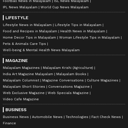
Football News in Malayalam
ISL News Malayalam
IPL News Malayalam
World Cup News Malayalam
LIFESTYLE
Lifestyle News in Malayalam
Lifestyle Tips in Malayalam
Food and Recipes in Malayalam
Health News in Malayalam
Home Decor Tips in Malayalam
Woman Lifestyle Tips in Malayalam
Pets & Animals Care Tips
Well-being & Mental Health News Malayalam
MAGAZINE
Malayalam Magazines
Malayalam Krishi (Agriculture)
India Art Magazine Malayalam
Malayalam Books
Malayalam Columnist
Magazine Conversations
Culture Magazines
Malayalam Short Stories
Conversations Magazine
Web Exclusive Magazine
Web Specials Magazine
Video Cafe Magazine
BUSINESS
Business News
Automobile News
Technologies
Fact Check News
Finance