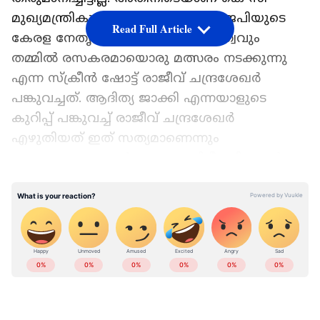
മുഖ്യമന്ത്രികുന്നതിനെ ചൊല്ലി ബിജെപിയുടെ
Read Full Article
കേരള നേതൃത്വവും ദേശീയ നേതൃത്വവും
തമ്മിൽ രസകരമായൊരു മത്സരം നടക്കുന്നു
എന്ന സ്ക്രീൻ ഷോട്ട് രാജീവ് ചന്ദ്രശേഖർ
പങ്കുവച്ചത്. ആദിത്യ ജാക്കി എന്നയാളുടെ
കുറിപ്പ് പങ്കുവച്ച് രാജീവ് ചന്ദ്രശേഖർ
എഴുതിയത് ഇത് സത്യമാണെന്നും
അല്ലായെന്നും തൽക്കാലം സ്ഥിരീകരിക്കാൻ
താൻ ഉദ്ദേശിക്കുന്നില്ലെന്നും ഇതാണ് ഈ
LATEST VIDEOS
വിഷയത്തിൽ തന്‍റെ പ്രതികരണം എന്നുമാണ്.
Add Asianetnews as a Preferred
Source
കുറിപ്പിൽ പറയുന്നത്
"ബിജെപിയുടെ കേരള, കേന്ദ്ര നേതൃത്വങ്ങൾ