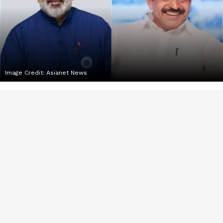
Image Credit:
Asianet News