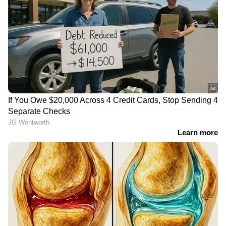
ചര്‍ച്ചകളില്‍ കെ സി വേണുഗോപാലിനാണ്
നിലവിൽ മുന്‍തൂക്കമുള്ളത്. അതേസമയം
ഉപമുഖ്യമന്ത്രി സ്ഥാനം ഉണ്ടാകില്ല.