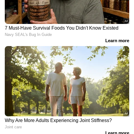
Also Read:- മീറ്റിംഗിനിടെ മാനേജര്‍
സ്കെയില്‍ വച്ച് അടിച്ചു; സ്ത്രീക്ക് 90
ലക്ഷം നഷ്ടപരിഹാരം