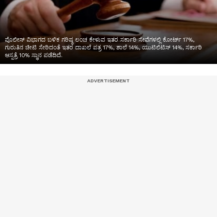
ಪೊಲೀಸ್ ವಿಭಾಗದ ಬಳಿಕ ಗರಿಷ್ಠ ಲಂಚ ಕೇಳುವ ಇತರ ಸರ್ಕಾರಿ ಸೇವೆಗಳಲ್ಲಿ ಕೋರ್ಟ್ 17%,
ಗುರುತಿನ ಚೀಟಿ ಸೇರಿದಂತೆ ಇತರ ದಾಖಲೆ ಪತ್ರ 17%, ಶಾಲೆ 14%, ಯುಟಿಲಿಟಿಸ್ 14%, ಸರ್ಕಾರಿ
ಆಸ್ಪತ್ರೆ 10% ಸ್ಥಾನ ಪಡೆದಿದೆ.