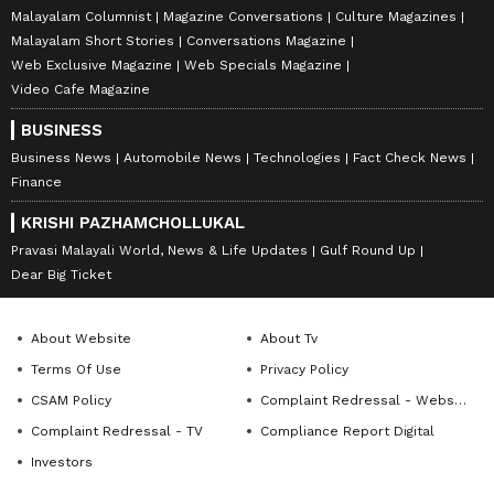
Malayalam Columnist
Magazine Conversations
Culture Magazines
Malayalam Short Stories
Conversations Magazine
Web Exclusive Magazine
Web Specials Magazine
Video Cafe Magazine
BUSINESS
Business News
Automobile News
Technologies
Fact Check News
Finance
KRISHI PAZHAMCHOLLUKAL
Pravasi Malayali World, News & Life Updates
Gulf Round Up
Dear Big Ticket
About Website
About Tv
Terms Of Use
Privacy Policy
CSAM Policy
Complaint Redressal - Website
Complaint Redressal - TV
Compliance Report Digital
Investors