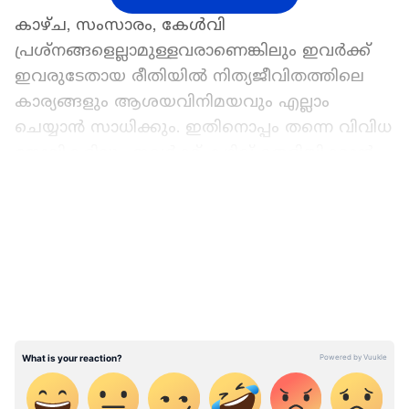
കാഴ്ച, സംസാരം, കേള്‍വി
പ്രശ്നങ്ങളെല്ലാമുള്ളവരാണെങ്കിലും ഇവര്‍ക്ക്
ഇവരുടേതായ രീതിയില്‍ നിത്യജീവിതത്തിലെ
കാര്യങ്ങളും ആശയവിനിമയവും എല്ലാം
ചെയ്യാൻ സാധിക്കും. ഇതിനൊപ്പം തന്നെ വിവിധ
ജോലികളിലും ഇവര്‍ക്ക് കഴിവ് തെളിയിക്കാൻ
സാധിക്കും. എന്നാല്‍ പലപ്പോഴും തൊഴില്‍
LATEST VIDEOS
മേഖലകളില്‍ ഇവര്‍ക്ക് പ്രാതിനിധ്യമോ
അവസരങ്ങളോ ലഭിക്കാറില്ലെന്നതാണ് സത്യം.
ഇപ്പോഴിതാ കേള്‍വിപ്രശ്നമുള്ളൊരു
യുവതിയെ ഇതറിഞ്ഞ് ജോലിക്കെടുത്ത ശേഷം
പിന്നീട് വിട്ടയച്ച കമ്പനിക്കെതിരെ കോടതി
നടപടിയെടുത്ത സംഭവമാണ് വാര്‍ത്തകളില്‍
ശ്രദ്ധ നേടുന്നത്. യുഎസിലെ