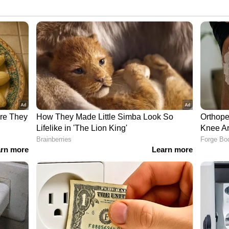
ew post on Instagram
സനീയം'; കയ്യടി നേടി ഫില്‍റ്റര്‍ കോഫി ചിത്രം