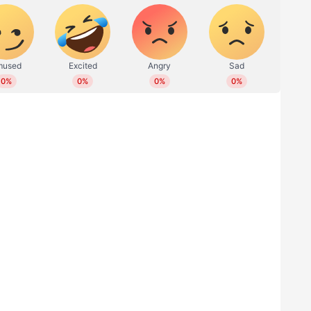
ാൻ ഏറെ താല്‍പര്യപ്പെടുന്നയാളാണ് ഇവര്‍. മുമ്പും
് കാര്യമായ കയ്യടി നേടിയിട്ടുള്ളത്. ഇപ്പോള്‍ നല്ല
ുടെ പെയിന്‍റിംഗ് ആണ് ഇവരുടേതായി ശ്രദ്ധ
ാഴയിലയില്‍ നല്ല ചൂടുള്ള അപ്പവും വെജിറ്റബിള്‍ സ്റ്റൂവും
 മസാലദോശയും കറികളും. വേറൊരു പാത്രത്തില്‍ പാവ്
 പേര്‍ ഓര്‍ഡര്‍ ചെയ്ത് എത്തിയ വിഭവങ്ങള്‍ ഒരു
ോന്നൂ. എന്നാല്‍ യഥാര്‍ത്ഥത്തില്‍ ഇവയെല്ലാം
ത്രം 'റിയല്‍' ആയിട്ടാണ് ഇവര്‍ പെയിന്‍റ്
്കാൻ ശരിക്കുമുള്ള ഭക്ഷണത്തിനൊപ്പം ഈ