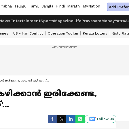
Prabha
Telugu
Tamil
Bangla
Hindi
Marathi
MyNation
Add Prefer
News
Entertainment
Sports
Magazine
Life
Pravasam
Money
Yatra
A
ames
US - Iran Conflict
Operation Toofan
Kerala Lottery
Gold Rat
ാൻ ഇരിക്കേണ്ട, സംഗതി 'പറ്റിപ്പാണ്'...
; കഴിക്കാൻ ഇരിക്കേണ്ട,
...
Follow Us