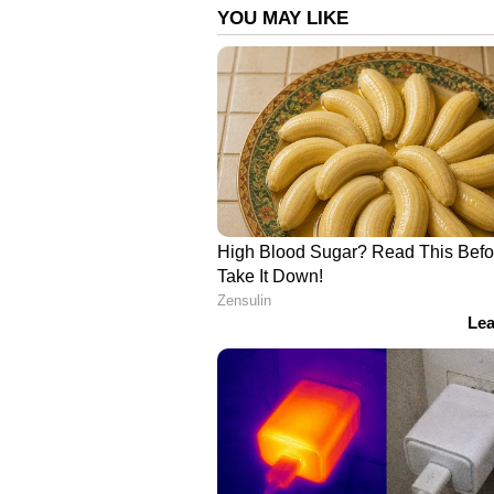
Vi
Also Read:- 'അമ്പോ ഇത് അവിശ്വ