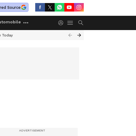
red Source
utomobile
e Today