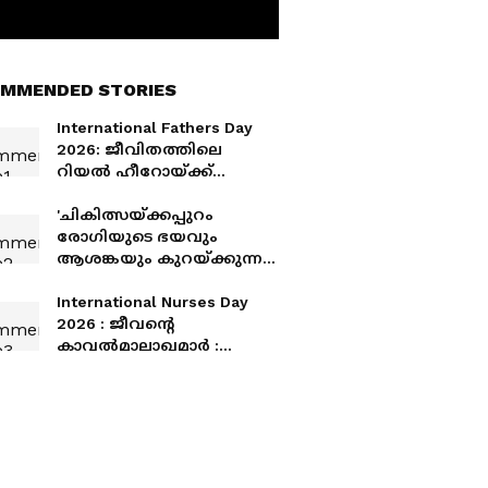
MMENDED STORIES
International Fathers Day
2026: ജീവിതത്തിലെ
റിയൽ ഹീറോയ്ക്ക്
ആശംസകൾ നേരാം
'ചികിത്സയ്ക്കപ്പുറം
രോഗിയുടെ ഭയവും
ആശങ്കയും കുറയ്ക്കുന്ന
കരുതലുള്ള സാന്നിധ്യമാണ്
പലപ്പോഴും നഴ്സിന്റെ
International Nurses Day
ഏറ്റവും വലിയ സംഭാവന'
2026 : ജീവന്റെ
കാവൽമാലാഖമാർ :
ഇന്ത്യൻ സാഹചര്യത്തിലെ
നഴ്സിം​ഗ് മേഖലയുടെ
അവസ്ഥ