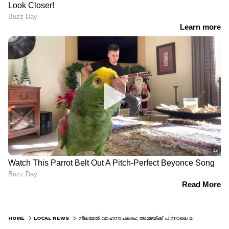
HOME
LOCAL NEWS
നിലമേൽ വാഹനാപകടം; അമ്മയ്ക്ക് പിന്നാലെ മകളും മരിച്ചു, സ്കൂട്ടർ ഇടിച്ചിട്ട് നിർത്താത പോയ കാറിനായി അന്വേഷണം