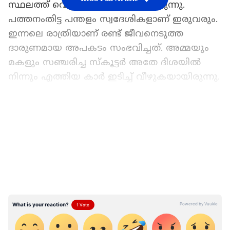
സ്ഥലത്ത് വെച്ച് തന്നെ മരണപെട്ടിരുന്നു.
പത്തനംതിട്ട പന്തളം സ്വദേശികളാണ് ഇരുവരും.
ഇന്നലെ രാത്രിയാണ് രണ്ട് ജീവനെടുത്ത
ദാരുണമായ അപകടം സംഭവിച്ചത്. അമ്മയും
മകളും സഞ്ചരിച്ച സ്‌കൂട്ടർ അതേ ദിശയിൽ
നിന്നും എത്തിയ കാർ ഇടിച്ച് വീഴുകയായിരുന്നു.
ഇടിയുടെ ആഘാതത്തിൽ സ്കൂട്ടറിൽ നിന്നും
LATEST VIDEOS
റോഡിലേക്ക് വീണ ഇരുവരെയും എതിർ
ദിശയിൽ എത്തിയ മറ്റൊരു കാറും ഇടിച്ച്
തെറിപ്പിച്ചു. സെൽവം മുഹമ്മദ് കുഞ്ഞിന്‍റെ
ശരീരത്തിലൂടെ ഒരു ബൈക്കും കയറി ഇറങ്ങി.
അതേസമയം അപകടത്തിന് ശേഷം ഇടിച്ചിട്ട
കാർ നിർത്താതെ പോയി. സിസിടിവി ദൃശ്യങ്ങൾ
പരിശോധിച്ച് സ്കൂട്ടർ ഇടിച്ചിട്ട വാഹനം
കണ്ടെത്താൻ പൊലീസ് അന്വേഷണം തുടങ്ങി.