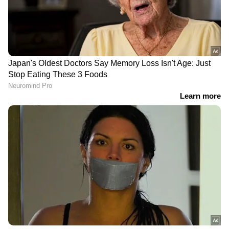
DOWNLOAD APP
കേരളത്തിലെ എല്ലാ
Local News
അറിയാൻ
എപ്പോഴും ഏഷ്യാനെറ്റ് ന്യൂസ് വാർത്തകൾ.
Malayalam News
അപ്‌ഡേറ്റുകളും
ആഴത്തിലുള്ള വിശകലനവും സമഗ്രമായ
റിപ്പോർട്ടിംഗും — എല്ലാം ഒരൊറ്റ സ്ഥലത്ത്.
ഏത് സമയത്തും, എവിടെയും
വിശ്വസനീയമായ വാർത്തകൾ ലഭിക്കാൻ
Asianet News Malayalam