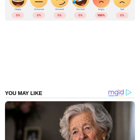
ABOUT THE AUTHOR
Web Desk
WD
കൊല്ലം
അപകടം
Follow Us