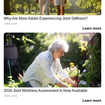
മൂന്നുപേ‍ർ പിടിയിൽ
തേടി പൊലീസ്
ചോദ്യപ്പേപ്പർ ചോർച്ചയ്‌ക്കെതിരെ
രാഹുൽ ഗാന്ധി; ഇന്ന് പ്രയാഗ്‌
രാജിൽ വിദ്യാർത്ഥികളുമായി
സംവാദം
ഒളിച്ചുകളി തുടര്‍ന്ന് അര്‍ജുൻ
ആയങ്കി; തെരഞ്ഞ് പൊലീസ്,
അര്‍ജുനുമായി ബന്ധമുള്ള 21 പേര്‍
കസ്റ്റഡിയിൽ