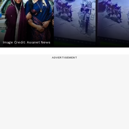
Image Credit:
Asianet News