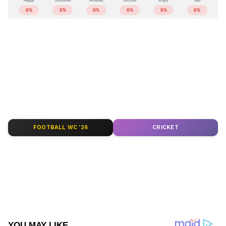
കേരളത്തിലെ എല്ലാ
Local News
അറിയാൻ
സംഭവം ഇങ്ങനെ
എപ്പോഴും ഏഷ്യാനെറ്റ് ന്യൂസ് വാർത്തകൾ.
Malayalam News
അപ്‌ഡേറ്റുകളും
ആഴത്തിലുള്ള വിശകലനവും സമഗ്രമായ
റിപ്പോർട്ടിംഗും — എല്ലാം ഒരൊറ്റ സ്ഥലത്ത്.
ഏത് സമയത്തും, എവിടെയും
വിശ്വസനീയമായ വാർത്തകൾ ലഭിക്കാൻ
Asianet News Malayalam
FOOTBALL WC '26
CRICKET
ABOUT THE AUTHOR
Web Desk
WD
ലൈംഗികാതിക്രമം
Follow Us