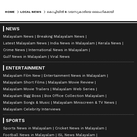
HOME
LOCAL NEWS
കൊച്ചിയിൽ 6 വയസുകാരിയെ ലൈംഗികമായി പീഡിപ്പിച്ച 65 കാരന് കഠിനതടവ്; പ്രതി യാതൊരു ദയയും അർഹിക്കുന്നില്ലെന്ന് കോടതി
NEWS
Malayalam News
Breaking Malayalam News
Latest Malayalam News
India News in Malayalam
Kerala News
Crime News
International News in Malayalam
Gulf News in Malayalam
Viral News
ENTERTAINMENT
Malayalam Film New
Entertainment News in Malayalam
Malayalam Short Films
Malayalam Movie Review
Malayalam Movie Trailers
Malayalam Web Series
Malayalam Bigg Boss
Box Office Collection Malayalam
Malayalam Songs & Music
Malayalam Miniscreen & TV News
Malayalam Celebrity Interviews
SPORTS
Sports News in Malayalam
Cricket News in Malayalam
Football News in Malayalam
ISL News Malayalam