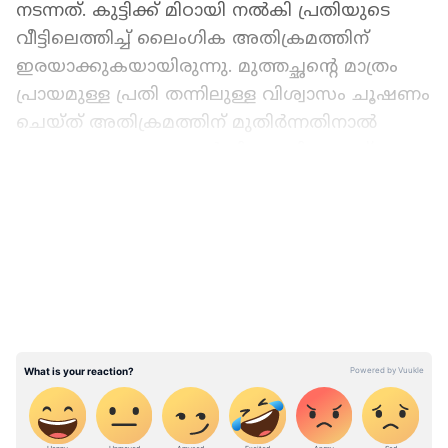
നടന്നത്. കുട്ടിക്ക് മിഠായി നൽകി പ്രതിയുടെ
വീട്ടിലെത്തിച്ച് ലൈംഗിക അതിക്രമത്തിന്
ഇരയാക്കുകയായിരുന്നു. മുത്തച്ഛന്‍റെ മാത്രം
പ്രായമുള്ള പ്രതി തന്നിലുള്ള വിശ്വാസം ചൂഷണം
ചെയ്ത് അതിക്രമത്തിന് മുതിർന്നതിനാൽ
യാതൊരു ദയയും അർഹിക്കുന്നില്ല എന്ന്
കോടതി വിധി ന്യായത്തിൽ നിരീക്ഷിച്ചു.
LATEST VIDEOS
പ്രോസിക്യൂഷന് വേണ്ടി സ്പെഷൽ
പ്രോസിക്യൂട്ടർ പി എ ബിന്ദു , അഡ്വ. സരുൺ
മാങ്കറ തുടങ്ങിയവരാണ് ഹാജരായത്.
ഗുരുവായൂരിലെ ലോഡ്ജിൽ
യുവതിയെയും യുവാവിനെയും
തൂങ്ങിമരിച്ച നിലയിൽ കണ്ടെത്തി,
അന്വേഷണം