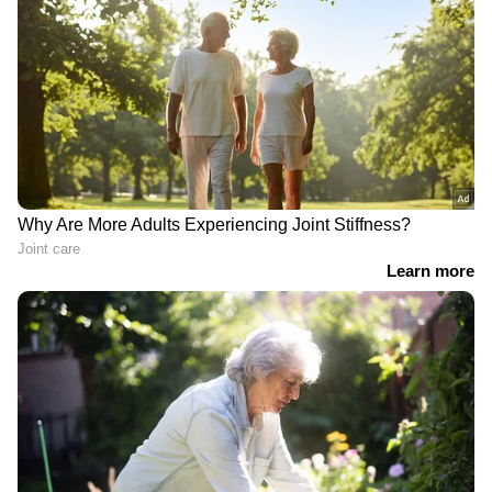
ഫരീദാബാദില്‍ സ്‌കൂള്‍
വരാന്തയില്‍ അധ്യാപികയെ
കുത്തിക്കൊന്നു | Faridabad | Crime
News
വിവാഹത്തിന് നിർബന്ധിച്ചു;
വാക്കുതർക്കത്തിന് പിന്നാലെ
നൃത്ത അധ്യാപികയെ കഴുത്തു
ഞെരിച്ച് കൊലപ്പെടുത്തി