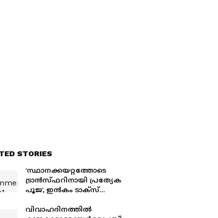
TED STORIES
'സ്ഥാനക്കയറ്റത്തോടെ
ട്രാൻസ്ഫറിനായി പ്രത്യേക
പൂജ', ഇൻകം ടാക്സ്
ഉദ്യോഗസ്ഥനിൽ നിന്ന്
തട്ടിയത് 25 പവനടക്കം 30
വിവാഹദിനത്തിൽ