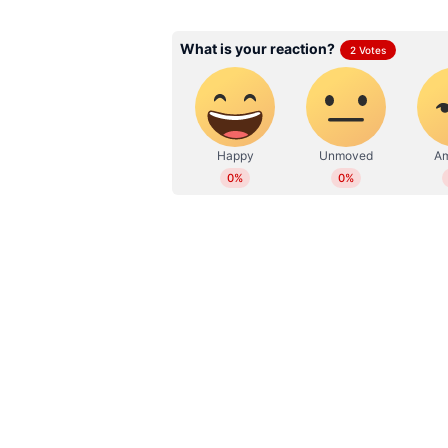
വിശദമാക്കിയിരുന്നു. പാർട്ടിക്കു
WD
Web Desk
പിണറായി വിജയൻ ഇത്തരം കാര്യങ്ങൾ
മനസ്സിലാകുന്നില്ലെന്നും പറഞ്ഞുകൊ
പ്രഖ്യാപിച്ചത്.
തളിപ്പറമ്പിൽ പി കെ ശ്യാമളയെ 
പ്രധാനമായും ആഞ്ഞടിച്ചത്. പാർട്ടി
പൂർത്തിയാക്കിയ മണ്ഡലത്തിൽ നാ
സ്ഥാനാർത്ഥിയാക്കിയത് ആസൂത്രി