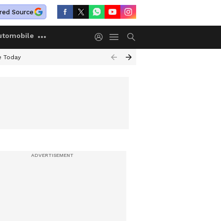
red Source
utomobile
e Today