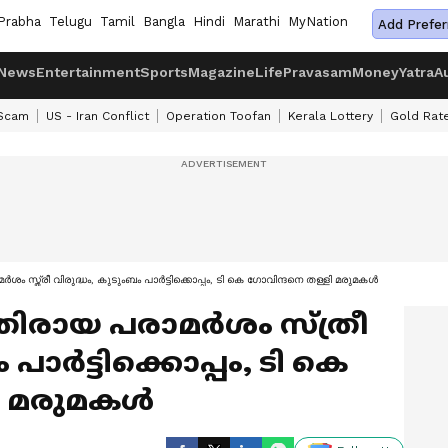
Prabha
Telugu
Tamil
Bangla
Hindi
Marathi
MyNation
Add Prefer
News
Entertainment
Sports
Magazine
Life
Pravasam
Money
Yatra
A
 Scam
US - Iran Conflict
Operation Toofan
Kerala Lottery
Gold Rat
ർശം സ്ത്രീ വിരുദ്ധം, കുടുംബം പാർട്ടിക്കൊപ്പം, ടി കെ ഗോവിന്ദനെ തള്ളി മരുമകൾ
കെതിരായ പരാമർശം സ്ത്രീ
 പാർട്ടിക്കൊപ്പം, ടി കെ
ി മരുമകൾ