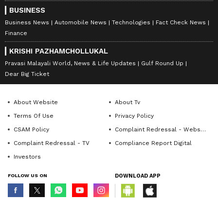
BUSINESS
Business News
Automobile News
Technologies
Fact Check News
Finance
KRISHI PAZHAMCHOLLUKAL
Pravasi Malayali World, News & Life Updates
Gulf Round Up
Dear Big Ticket
About Website
About Tv
Terms Of Use
Privacy Policy
CSAM Policy
Complaint Redressal - Website
Complaint Redressal - TV
Compliance Report Digital
Investors
FOLLOW US ON
DOWNLOAD APP
© Copyright 2026 Asianxt Digital Technologies Private Limited (Formerly
known as Asianet News Media & Entertainment Private Limited) | All Rights