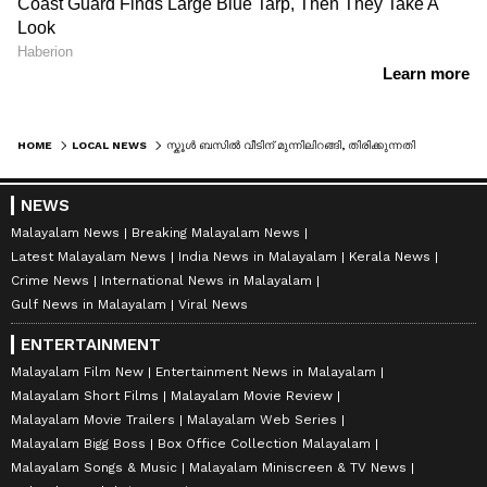
HOME
LOCAL NEWS
സ്കൂൾ ബസിൽ വീടിന് മുന്നിലിറങ്ങി, തിരിക്കുന്നതിനിടെ അതേ ബസ് തട്ടി അപകടം; നഴ്സറി വിദ്യാർത്ഥിക്ക് ദാരുണാന്ത്യം
NEWS
Malayalam News
Breaking Malayalam News
Latest Malayalam News
India News in Malayalam
Kerala News
Crime News
International News in Malayalam
Gulf News in Malayalam
Viral News
ENTERTAINMENT
Malayalam Film New
Entertainment News in Malayalam
Malayalam Short Films
Malayalam Movie Review
Malayalam Movie Trailers
Malayalam Web Series
Malayalam Bigg Boss
Box Office Collection Malayalam
Malayalam Songs & Music
Malayalam Miniscreen & TV News