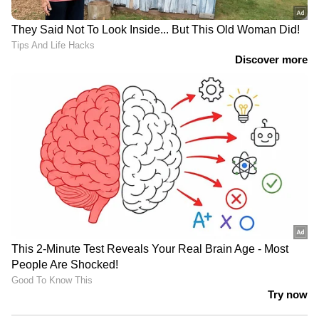
ഫരീദാബാദില്‍ സ്‌കൂള്‍
വരാന്തയില്‍ അധ്യാപികയെ
കുത്തിക്കൊന്നു | Faridabad | Crime
News
വിവാഹത്തിന് നിർബന്ധിച്ചു;
വാക്കുതർക്കത്തിന് പിന്നാലെ
നൃത്ത അധ്യാപികയെ കഴുത്തു
ഞെരിച്ച് കൊലപ്പെടുത്തി