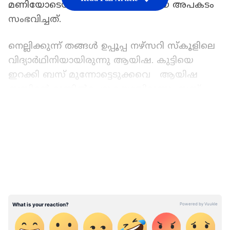
മണിയോടെയായിരുന്നു ദാരുണമായ അപകടം
സംഭവിച്ചത്.
നെല്ലിക്കുന്ന് തങ്ങൾ ഉപ്പൂപ്പ നഴ്‌സറി സ്‌കൂളിലെ
വിദ്യാർഥിനിയായിരുന്നു ആയിഷ. കുട്ടിയെ
ഇറക്കി ബസ് മുന്നോട്ടെടുക്കവെ ആയിഷ
ബസിന്റെ മുന്നിൽപ്പെടുകയായിരുന്നു. ബസ്
ഇടിച്ച് കുട്ടിക്ക് ഗുരതരനായി പരിക്കേറ്റു. ഉടൻ
LATEST VIDEOS
തന്നെ ആശുപത്രിയിൽ എത്തിച്ചെങ്കിലും മരണം
സംഭവിക്കുകയായിരുന്നു. സംഭവത്തിൽ
പൊലീസ് കേസെടുത്തു. കുട്ടിയുടെ മൃതദേഹം
കാസർകോട് ജനറൽ ആശുപത്രി
മോർച്ചറിയിൽ സൂക്ഷിച്ചിരിക്കുകയാണ്.
അതിനിടെ പത്തനംതിട്ടയിൽ
ഓണാഘോഷത്തിനിടെ കോളേജിന്റെ മതില്‍