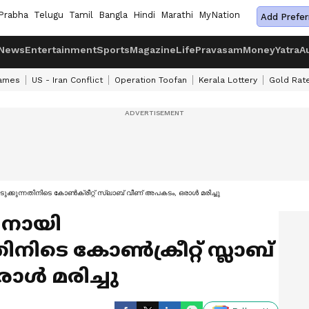
Prabha
Telugu
Tamil
Bangla
Hindi
Marathi
MyNation
Add Prefer
News
Entertainment
Sports
Magazine
Life
Pravasam
Money
Yatra
A
ames
US - Iran Conflict
Operation Toofan
Kerala Lottery
Gold Rat
ക്കുന്നതിനിടെ കോണ്‍ക്രീറ്റ് സ്ലാബ് വീണ് അപകടം, ഒരാള്‍ മരിച്ചു
ിനായി
നിടെ കോണ്‍ക്രീറ്റ് സ്ലാബ്
്‍ മരിച്ചു