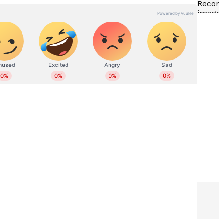
് ഓണ്‍ലൈനിൽ പ്രവര്‍ത്തിക്കുന്നു. നിലവിൽ സീനിയര്‍
ിസം ആന്‍റ് മാസ് കമ്യൂണക്കേഷനിൽ
പ്രാദേശിക, കേരള, ദേശീയ, അന്താരാഷ്ട്ര വാര്‍ത്തകള്‍,
്പോര്‍ട്സ് തുടങ്ങിയ വിഷയങ്ങളിൽ എഴുതുന്നു. 11
ലയവിൽ നിരവധി ന്യൂസ് സ്റ്റോറികള്‍, ഹ്യൂമൻ ഇന്‍ററസ്റ്റ്
ിമുഖങ്ങള്‍, ലേഖനങ്ങള്‍ തുടങ്ങിയവ പ്രസിദ്ധീകരിച്ചു.
കമേള, ദേശീയ സ്കൂള്‍ കായികമേള,ഐഎസ്എൽ,
ിയവ റിപ്പോര്‍ട്ട് ചെയ്തിട്ടുണ്ട്. പ്രിന്‍റ്, ഡിജിറ്റൽ
ം. ഇ മെയിൽ:jinu.narayanan@asianetnews.in