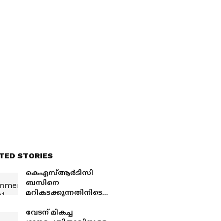
TED STORIES
കെഎസ്ആര്‍ടിസി
ബസിനെ
മറികടക്കുന്നതിനിടെ
ബൈക്ക് മറിഞ്ഞു,
തെറിച്ചുവീണ യുവാവിന്‍റെ
വേടന് മികച്ച