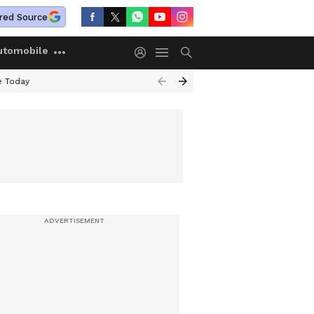
red Source
utomobile
e Today