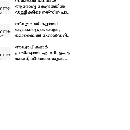
സർക്കാർ ജനകീയ
ആരോഗ്യ കേന്ദ്രത്തിൽ
ഡ്യൂട്ടിക്കിടെ നഴ്‌സിന് പാമ്പ്
കടിയേറ്റു
സ്‌കൂട്ടറില്‍ കൂളായി
യുവാക്കളുടെ യാത്ര,
മൊബൈല്‍ ഹോള്‍ഡറിലെ
പേപ്പര്‍ കഷ്ണം കണ്ട്
പൊലീസിന് സംശയം;
അധ്യാപികമാർ
പിടികൂടിയത് മാരക
പ്രതികളായ എംഡിഎംഎ
മയക്കുമരുന്ന്
കേസ്, കീർത്തനയുടെ
കസ്റ്റഡി അപേക്ഷ ഇന്ന്
പരിഗണിക്കും