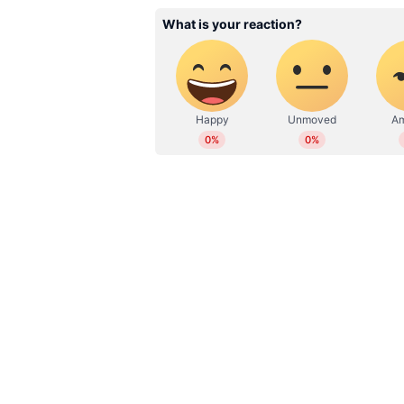
Jinu Narayanan
JN
2023 മുതൽ ഏഷ്യാനെറ്റ് ന്യൂസ
സബ് എഡിറ്റര്‍. ഇംഗ്ലീഷിൽ ബിരുദവും ജേണല
ബിരുദാനന്തര ബിരുദവും നേടി. 
എന്റർടെയ്ൻമെൻ്റ്, സയൻസ്, സ
വര്‍ഷത്തെ മാധ്യമപ്രവര്‍ത്തന കാ
സ്റ്റോറികള്‍, ഫീച്ചറുകള്‍, അഭ
ദേശീയ സര്‍വകലാശാല കായി
നിരവധി അത്ലറ്റിക് മീറ്റുകള്‍ തുടങ്ങ
മീഡിയകളിൽ പ്രവര്‍ത്തന പരിചയ