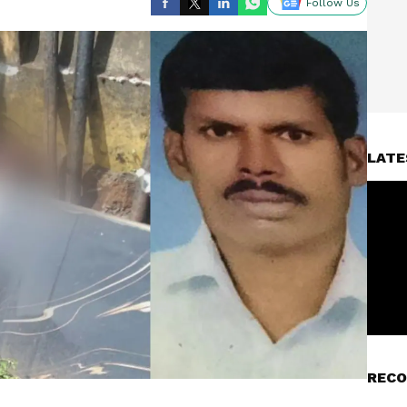
Follow Us
LATE
RECO