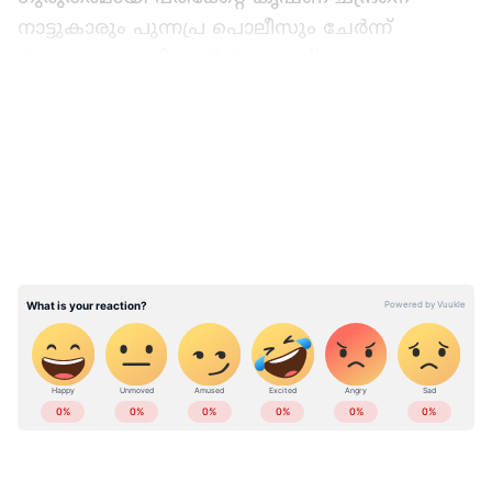
നാട്ടുകാരും പുന്നപ്ര പൊലീസും ചേർന്ന്
ആലപ്പുഴ മെഡിക്കൽ കോളേജ്
ആശുപത്രിയിൽ എത്തിച്ചപ്പോഴേക്കും മരിച്ചു.
LATEST VIDEOS
അമ്പലപ്പുഴ തെക്ക് പഞ്ചായത്ത് അംഗമാണ്
മനോജ്.
Read more:
ഓട്ടോയ്ക്കരികിൽ
ഡ്രൈവറെന്ന പോലെ, പിന്നെ സീറ്റിൽ
കയറിയിരുന്നു, ഡാഷ് ബോർഡ് തകർത്ത്
നടത്തിയ മോഷണം, പിടിയിൽ
ABOUT THE AUTHOR
Web Desk
WD