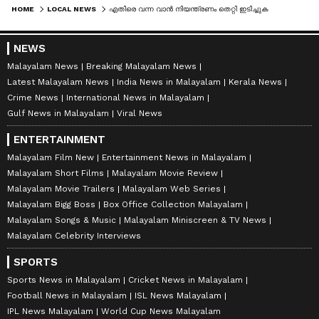
HOME
LOCAL NEWS
എതിരെ വന്ന വാൻ നിയന്ത്രണം തെറ്റി ഇടിച്ചുകയറി; ബൈക്ക് യാത്രികന് ദാരുണാന്ത്യം
NEWS
Malayalam News
Breaking Malayalam News
Latest Malayalam News
India News in Malayalam
Kerala News
Crime News
International News in Malayalam
Gulf News in Malayalam
Viral News
ENTERTAINMENT
Malayalam Film New
Entertainment News in Malayalam
Malayalam Short Films
Malayalam Movie Review
Malayalam Movie Trailers
Malayalam Web Series
Malayalam Bigg Boss
Box Office Collection Malayalam
Malayalam Songs & Music
Malayalam Miniscreen & TV News
Malayalam Celebrity Interviews
SPORTS
Sports News in Malayalam
Cricket News in Malayalam
Football News in Malayalam
ISL News Malayalam
IPL News Malayalam
World Cup News Malayalam