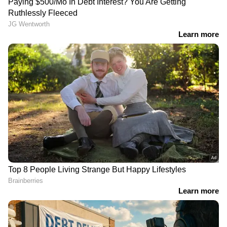
DOWNLOAD APP
കേരളത്തിലെ എല്ലാ
Local News
അറിയാൻ
എപ്പോഴും ഏഷ്യാനെറ്റ് ന്യൂസ് വാർത്തകൾ.
Malayalam News
അപ്‌ഡേറ്റുകളും
ആഴത്തിലുള്ള വിശകലനവും സമഗ്രമായ
റിപ്പോർട്ടിംഗും — എല്ലാം ഒരൊറ്റ സ്ഥലത്ത്.
ഏത് സമയത്തും, എവിടെയും
വിശ്വസനീയമായ വാർത്തകൾ ലഭിക്കാൻ
Asianet News Malayalam
അതേസമയം തിരുവനന്തപുരത്ത്
മകൾക്കൊപ്പം സ്‌കൂട്ടറിൽ സഞ്ചരിച്ച