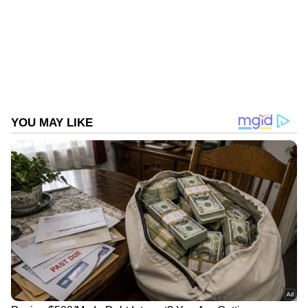
ബൈക്ക് അപകടം
Follow Us