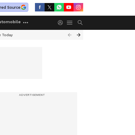
red Source
utomobile
e Today