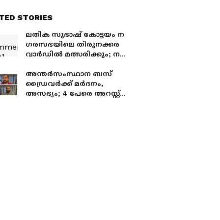
TED STORIES
ലതിക സുഭാഷ് കോട്ടയം ന​
ഗരസഭയിലെ തിരുനക്കര
വാർഡിൽ മത്സരിക്കും; ന​
ഗരസഭയിൽ എൻസിപിക്ക്
നൽകിയ ഏകസീറ്റ്
അന്തർസംസ്ഥാന ബസ്
ഡ്രൈവർക്ക് മർദനം,
അസഭ്യം; 4 പേരെ അറസ്റ്റ്
ചെയ്ത് കോട്ടയം വെസ്റ്റ്
പൊലീസ്