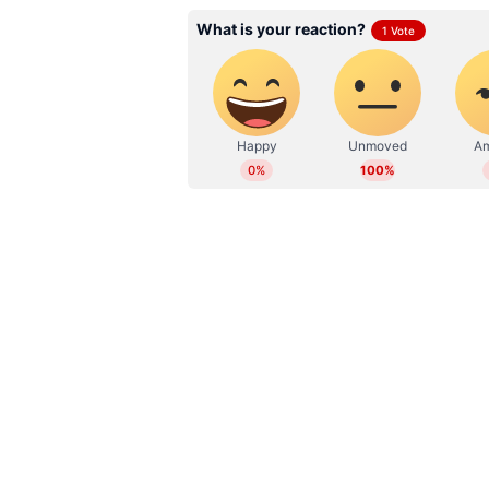
Prabeesh PP
PP
2017 മുതല്‍ ഏഷ്യാനെറ്റ് ന്യൂസ
എഡിറ്റര്‍. ഡെവലപ്മെന്റ്റ് സ
പോസ്റ്റ് ഗ്രാജുവേറ്റ് ഡിപ്ലോമ
വാർത്തകൾ, സംസ്ഥാന, ദേശീയ, അന
ആരോഗ്യം തുടങ്ങിയ വിഷയങ്ങളിലു
മാധ്യമപ്രവര്‍ത്തന കാലയളവില്‍ നിര
ഫീച്ചറുകള്‍, അഭിമുഖങ്ങള്‍, ലേഖന
ഡിജിറ്റല്‍ മീഡിയകളില്‍ പ്രവര്