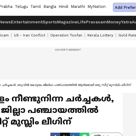
Prabha
Telugu
Tamil
Bangla
Hindi
Marathi
MyNation
Add Prefer
News
Entertainment
Sports
Magazine
Life
Pravasam
Money
Yatra
A
 Scam
US - Iran Conflict
Operation Toofan
Kerala Lottery
Gold Rat
 ചർച്ചകൾ, ഒടുവിൽ കോട്ടയം ജില്ലാ പഞ്ചായത്തിൽ ആദ്യമായി ഒരു സീറ്റ് മുസ്ലിം ലീഗിന്
 നീണ്ടുനിന്ന ചർച്ചകൾ,
ജില്ലാ പഞ്ചായത്തിൽ
് മുസ്ലിം ലീഗിന്