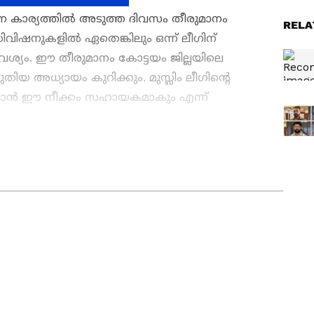
്ന കാര്യത്തിൽ അടുത്ത ദിവസം തീരുമാനം
RELA
ഡിവിഷനുകളിൽ ഏതെങ്കിലും ഒന്ന് ലീഗിന്
്യം. ഈ തീരുമാനം കോട്ടയം ജില്ലയിലെ
തിയ അധ്യായം കുറിക്കും. മുസ്ലിം ലീഗിൻ്റെ
ക്കാൻ ഈ നീക്കം സഹായകമാകും എന്ന്
ws
അറിയാൻ എപ്പോഴും ഏഷ്യാനെറ്റ് ന്യൂസ്
s
അപ്‌ഡേറ്റുകളും ആഴത്തിലുള്ള
ട്ടിംഗും — എല്ലാം ഒരൊറ്റ സ്ഥലത്ത്. ഏത്
്വസനീയമായ വാർത്തകൾ ലഭിക്കാൻ
Asianet