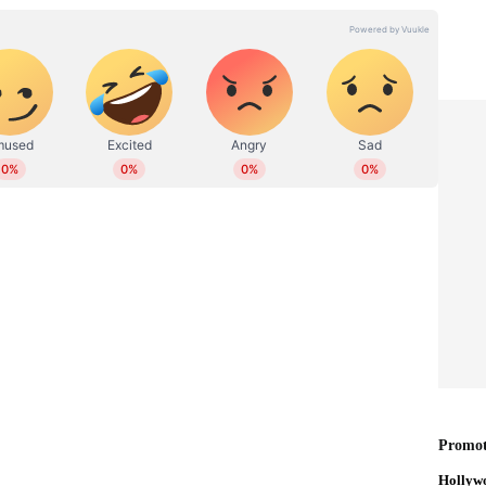
് ഓണ്‍ലൈനില്‍ പ്രവര്‍ത്തിക്കുന്നു. നിലവില്‍ ചീഫ് സബ്
്റ്റഡീസിൽ ബിരുദാനന്തര ബിരുദവും ജേണലിസത്തില്‍
യും നേടി. പ്രാദേശിക, കേരള, ദേശീയ അന്താരാഷ്ട്ര
്താരാഷ്ട്ര വാര്‍ത്തകളും എന്റര്‍ടെയിന്‍മെന്റ്,
ം എഴുതുന്നു. ഒരു പതിറ്റാണ്ട് പിന്നിട്ട
വധി ഗ്രൗണ്ട് റിപ്പോര്‍ട്ടുകള്‍, ന്യൂസ് സ്റ്റോറികള്‍,
ങ്ങള്‍ തുടങ്ങിയവ പ്രസിദ്ധീകരിച്ചു. പ്രിന്റ്, വിഷ്വല്‍,
‍ത്തനപരിചയം. മെയില്‍: prabeesh@asianetnews.in