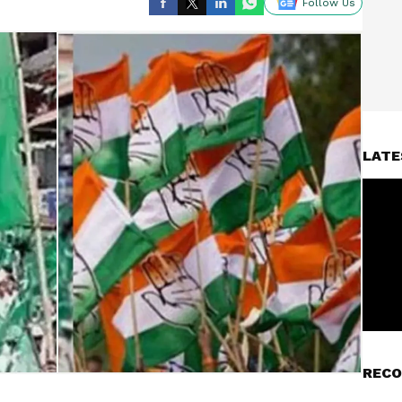
Follow Us
LATE
RECO