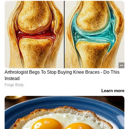
58 കിലോ കഞ്ചാവ്, 134 ഗ്രം
മയക്കുമരുന്ന് കേസിൽ
മെത്തഫിറ്റമിന്‍,390 ഗ്രാം
പിടിയിലായി വീണ്ടും
ഹാഷിഷ് ഓയില്‍,
കുറ്റമാവർത്തിച്ചാൽ പണി
ചൂളയില്‍ ഇട്ട് കത്തിച്ചത്
കിട്ടും, കര്‍ശന നടപടിക്ക്
പൊലീസ് പിടിച്ചെടുത്ത
നീക്കം
ലഹരി വസ്തുക്കള്‍
ചാലക്കുടി ഡിവൈഎസ്പി കെ പി ബെന്നി,
ഇന്‍സ്പെക്ടര്‍ ടി ശശികുമാര്‍, പ്രൊബേഷന്‍
എസ് ഐ വൈശാഖ്, ഡാന്‍സാഫ് ടീം
അംഗങ്ങളായ സതീശന്‍ മടപ്പാട്ടില്‍, പി എം
മൂസ, വി യു സില്‍ജോ, എ യു റെജി, എം ജെ
ബിനു തുടങ്ങിയവരും ഉണ്ടായിരുന്നു.