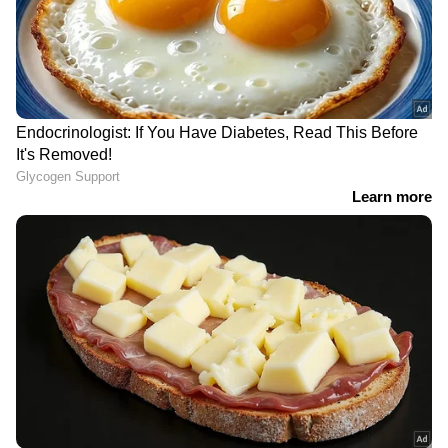
LATEST VIDEOS
സ്ത്രീ ആരോഗ്യ സംരക്ഷണത്തിൽ
രാജ്യത്ത് മാതൃകയാകാൻ
കര്‍ണാടക; 'ഋതുതാരെ' പദ്ധതി
ഒരുങ്ങുന്നു
കണ്ണൂരിൽ 'അടിത്തറ മാന്തുന്ന'
നീക്കങ്ങളോ? പാർട്ടി വിട്ടവരെ
വിരട്ടാൻ ശ്രമിക്കുന്നോ? | News
Hour