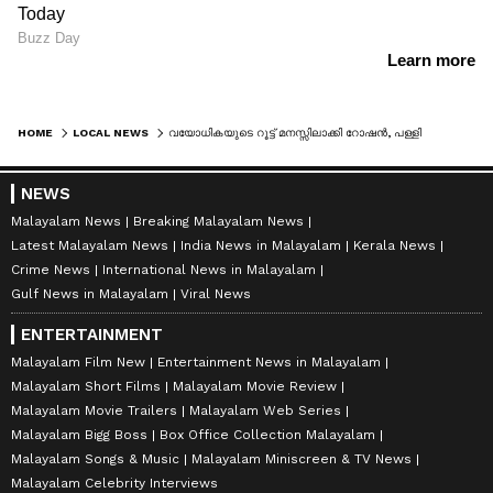
HOME
LOCAL NEWS
വയോധികയുടെ റൂട്ട് മനസ്സിലാക്കി റോഷൻ, പള്ളിയിലേക്ക് പോകുന്നതിനിടെ ആക്രമണം, സ്വര്‍ണ വളകള്‍ കവര്‍ന്നു; ഒടുവിൽ അറസ്റ്റ്
NEWS
Malayalam News
Breaking Malayalam News
Latest Malayalam News
India News in Malayalam
Kerala News
Crime News
International News in Malayalam
Gulf News in Malayalam
Viral News
ENTERTAINMENT
Malayalam Film New
Entertainment News in Malayalam
Malayalam Short Films
Malayalam Movie Review
Malayalam Movie Trailers
Malayalam Web Series
Malayalam Bigg Boss
Box Office Collection Malayalam
Malayalam Songs & Music
Malayalam Miniscreen & TV News
Malayalam Celebrity Interviews