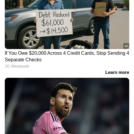
തൃശ്ശൂർ
കവർച്ച
Follow Us
DOWNLOAD APP