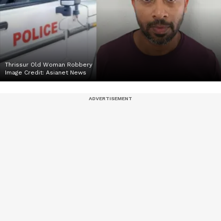
Thrissur Old Woman Robbery
Image Credit:
Asianet News