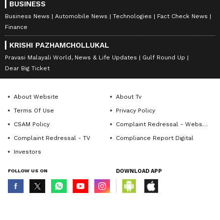
BUSINESS
Business News
Automobile News
Technologies
Fact Check News
Finance
KRISHI PAZHAMCHOLLUKAL
Pravasi Malayali World, News & Life Updates
Gulf Round Up
Dear Big Ticket
About Website
About Tv
Terms Of Use
Privacy Policy
CSAM Policy
Complaint Redressal - Website
Complaint Redressal - TV
Compliance Report Digital
Investors
FOLLOW US ON
DOWNLOAD APP
© Copyright 2026 Asianxt Digital Technologies Private Limited (Formerly
known as Asianet News Media & Entertainment Private Limited) | All Rights