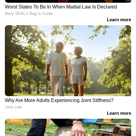
ഏഷ്യാനെറ്റ് ന്യൂസ് ലൈവ് യൂട്യൂബിൽ
കാണാം