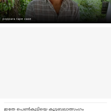
poppara rape case
ഇതേ പെൺകുട്ടിയെ കൂട്ടബലാത്സംഗം