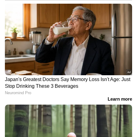
Malayalam News
അപ്‌ഡേറ്റുകളും
ആഴത്തിലുള്ള വിശകലനവും സമഗ്രമായ
റിപ്പോർട്ടിംഗും — എല്ലാം ഒരൊറ്റ സ്ഥലത്ത്.
ഏത് സമയത്തും, എവിടെയും
വിശ്വസനീയമായ വാർത്തകൾ ലഭിക്കാൻ
Asianet News Malayalam
ABOUT THE AUTHOR
Web Desk
WD
ബലാത്സംഗം
Follow Us