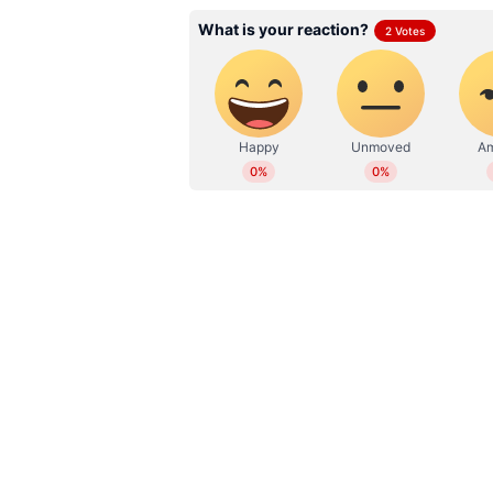
Bibin Babu
BB
2018 മുതല്‍ ഏഷ്യാനെറ്റ് ന്യൂസ
എഡിറ്റർ. ജേണലിസത്തില്‍ ബിരുദ
ദേശീയ, അന്താരാഷ്ട്ര വാര്‍ത്ത
ഒമ്പത് വര്‍ഷത്തെ മാധ്യമപ്രവര്‍
ന്യൂസ് സ്റ്റോറികള്‍, ഫീച്ചറുക
പ്രസിദ്ധീകരിച്ചു. അണ്ടര്‍
അത്ലറ്റിക് മീറ്റുകൾ തുടങ്ങിയ റിപ്പ
പ്രവര്‍ത്തനപരിചയം. ഇ മെയില്‍: