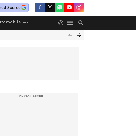
red Source
utomobile