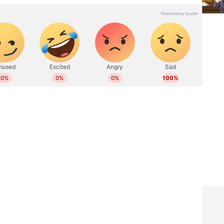
് ഓണ്‍ലൈനില്‍ പ്രവര്‍ത്തിക്കുന്നു. നിലവില്‍ ചീഫ് സബ്
വും പോസ്റ്റ് ഗ്രാജുവേറ്റ് ഡിപ്ലോമയും നേടി. കേരള,
കള്‍, സ്പോര്‍ട്സ് തുടങ്ങിയ വിഷയങ്ങളില്‍ എഴുതുന്നു.
ത്തന കാലയളവില്‍ നിരവധി ഗ്രൗണ്ട് റിപ്പോര്‍ട്ടുകള്‍,
ള്‍, അഭിമുഖങ്ങള്‍, ലേഖനങ്ങള്‍ തുടങ്ങിയവ
 17 ഫിഫ ലോകകപ്പ്, ഐപിഎൽ, ഐഎസ്എൽ, നിരവധി
ോര്‍ട്ട് ചെയ്തിട്ടുണ്ട്. പ്രിന്‍റ്, ഡിജിറ്റല്‍ മീഡിയകളില്‍
 bibin@asianetnews.in