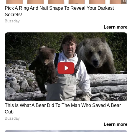
Related Articles
യാത്ര പോകുന്ന തിരക്കിൽ തേപ്പുപെട്ടി
ഓഫാക്കാൻ മറന്നു, കോട്ടയത്ത് വീടിന്
തീപിടിച്ചു, വൻ നാശം
യൂട്യൂബർ തൊപ്പിക്കും ഗ്യാങ്ങിനുമെതിരെ
അന്വേഷണത്തിന് പൊലീസ്, നേരിടുന്നത്
ഗുരുതര കുറ്റങ്ങൾ
RECOMMENDED STORIES