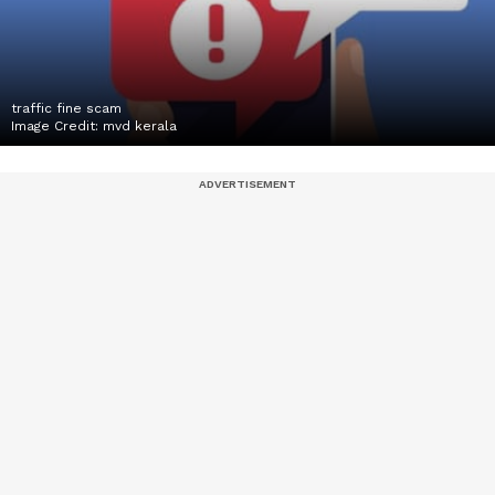
traffic fine scam
Image Credit:
mvd kerala