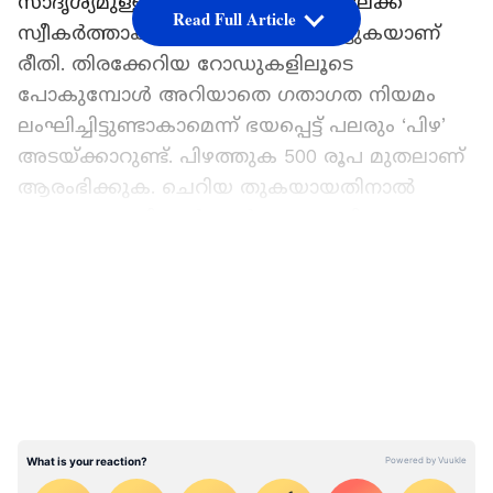
സാദൃശ്യമുള്ള പേയ്‌മെന്റ് പോർട്ടലിലേക്ക്
Read Full Article
സ്വീകർത്താക്കളെ നയിച്ച് പണം തട്ടുകയാണ്
രീതി. തിരക്കേറിയ റോഡുകളിലൂടെ
പോകുമ്പോൾ അറിയാതെ ഗതാഗത നിയമം
ലംഘിച്ചിട്ടുണ്ടാകാമെന്ന് ഭയപ്പെട്ട് പലരും ‘പിഴ’
അടയ്‌ക്കാറുണ്ട്. പിഴത്തുക 500 രൂപ മുതലാണ്
ആരംഭിക്കുക. ചെറിയ തുകയായതിനാൽ
പലരും പരാതി നൽകാൻ തയ്യാറായില്ല.
LATEST VIDEOS
ഉടൻ തന്നെ പിഴയടച്ചില്ലെങ്കിൽ കൂടുതൽ പിഴ
ഈടാക്കും, വാഹന രേഖകൾ റദ്ദാക്കും,
അല്ലെങ്കിൽ നിയമ നടപടി സ്വീകരിക്കും എന്ന
മുന്നറിയിപ്പ് നൽകിയാണ് സന്ദേശങ്ങൾ
എസ്‌എംഎസായോ വാട്‌സാപ്പിലോ എത്തുന്നത്.
അനാവശ്യ സന്ദേശങ്ങളിലൂടെ ലഭിക്കുന്ന
ലിങ്കുകൾ വഴി പിഴയൊടുക്കരുതെന്ന് പൊലീസ്
മുന്നറിയിപ്പ് നൽകുന്നു. ഔദ്യോഗിക സർക്കാർ