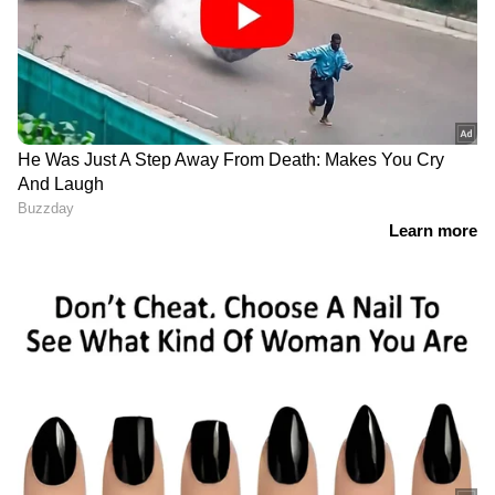
ഇക്കാര്യങ്ങൾ ഉറപ്പാക്കണമെന്നും പൊലീസ്
പറയുന്നു.
DOWNLOAD APP
കേരളത്തിലെ എല്ലാ
Local News
അറിയാൻ
എപ്പോഴും ഏഷ്യാനെറ്റ് ന്യൂസ് വാർത്തകൾ.
Malayalam News
അപ്‌ഡേറ്റുകളും
ആഴത്തിലുള്ള വിശകലനവും സമഗ്രമായ
റിപ്പോർട്ടിംഗും — എല്ലാം ഒരൊറ്റ സ്ഥലത്ത്.
ഏത് സമയത്തും, എവിടെയും
വിശ്വസനീയമായ വാർത്തകൾ ലഭിക്കാൻ
Asianet News Malayalam