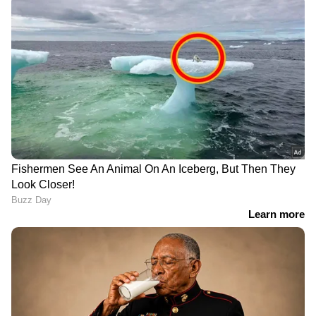
വടകര റെയിൽവേ
എട്ടോളം ക്രിമിനൽ കേസ്,
സ്റ്റേഷൻ പ്ലാറ്റ്ഫോമിൽ
നഗരത്തിലെ
നിന്നും 4.5 കിലോ കഞ്ചാവ്
റൗഡിലിസ്റ്റിലും, പ്രതിയെ
കണ്ടെത്തി
കാപ്പ ചുമത്തി നാടുകടത്തി
ഏഷ്യാനെറ്റ് ന്യൂസ് ലൈവ് വീഡിയോ
കാണാം
വീട്ടുമുറ്റത്ത് ചെടി
റോഡ് മുറിച്ച്
നടുന്നതിനായി
കടക്കുന്നതിനിടെ
കുഴിയെടുത്തപ്പോൾ
കെഎസ്ആർടിസി
ഒൻപത് ചെറിയ മുട്ടകൾ;
ബസിടിച്ചു; പിൻചക്രം