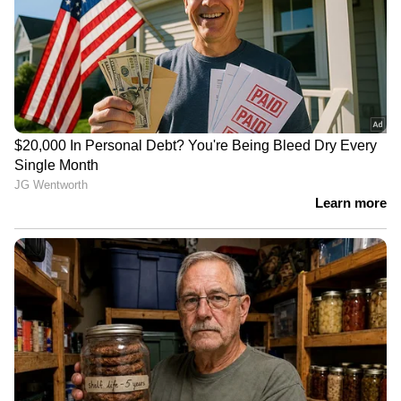
തെരച്ചിലിൽ ഉൾപ്പെടുത്തും'