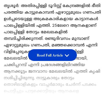
തൃശൂര്‍: അതിരപ്പിള്ളി ടൂറിസ്റ്റ് കേന്ദ്രങ്ങളില്‍ ഭീതി
പരത്തിയ കാട്ടുകൊമ്പന്‍ ഏഴാറ്റുമുഖം ഗണപതി
ഉള്‍പ്പടെയുള്ള അക്രമകാരികളായ കാട്ടാനകള്‍
പാലപ്പിള്ളിയില്‍ എത്തി. 25ലേറെ ആനകളാണ്
പാലപ്പിള്ളി തോട്ടം മേഖലകളില്‍
തമ്പടിച്ചിരിക്കുന്നത്. രണ്ടുദിവസം മുമ്പാണ്
ഏഴാറ്റുമുഖം ഗണപതി, മഞ്ഞക്കൊമ്പന്‍ എന്നി
വിളിപ്പേരുകളുള്ള ആനകളെ പാലപ്പിള്ളി
Read Full Article
മേഖലയില്‍ നാട്ടുകാര്‍ കണ്ടത്. കുണ്ടായി,
ചക്കിപ്പറമ്പ് എന്നി പ്രദേശങ്ങളിലിറങ്ങിയ
ആനക്കൂട്ടം ജനവാസ മേഖലയില്‍ എത്തി കൃഷി
നശിപ്പിച്ചിരുന്നു. നാട്ടുകാരും തോട്ടം
തൊഴിലാളികളും വാച്ചര്‍മാരും ചേര്‍ന്ന് പടക്കം
പൊട്ടിച്ചും പാട്ടക്കൊട്ടിയും ആനകളെ
കാടുകയറ്റാന്‍ ശ്രമിക്കുന്നുണ്ടെങ്കിലും ഒന്നും
ഫലം കാണുന്നില്ല.