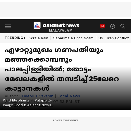
MALAYALAM
TRENDING :
Kerala Rain
Sabarimala Ghee Scam
US - Iran Conflict
ഏഴാറ്റുമുഖം ഗണപതിയും
മഞ്ഞക്കൊമ്പനും
പാലപ്പിള്ളിയില്‍; തോട്ടം
മേഖലകളിൽ തമ്പടിച്ച് 25ലേറെ
കാട്ടാനകൾ
Author :
Deepu Divakaran
|
Local News
Wild Elephants in Palappilly
Published :
Jul 09 2026, 07:53 PM IST
Image Credit:
Asianet News