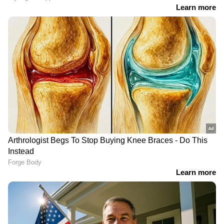
നാട്ടുകാരുടെ ആവശ്യം. എന്നാല്‍ അതിരപ്പിള്ളി
മേഖലയില്‍നിന്ന് ആനകള്‍ പാലപ്പിള്ളിയിൽ
എത്തിയതുമായി വനപാലകര്‍ക്ക്
സ്ഥിരീകരണമില്ല.
LATEST VIDEOS
ഒളിവിലിരിക്കുന്ന അർജുൻ
ആയങ്കി പാലിയേക്കര ടോൾ
കടക്കുന്നതിന്റെ ദൃശ്യങ്ങൾ പുറത്ത്
'ഷിജിലിന്റെ കുടുംബം
ആവശ്യപ്പെടുന്ന 10
മത്സ്യത്തൊഴിലാളികളെ കൂടി