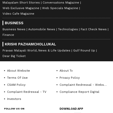
Malayalam Short Stories
Conversations Magazine
Web Exclusive Magazine
Web Specials Magazine
Video Cafe Magazine
BUSINESS
Business News
Automobile News
Technologies
Fact Check News
Finance
KRISHI PAZHAMCHOLLUKAL
Pravasi Malayali World, News & Life Updates
Gulf Round Up
Dear Big Ticket
About Website
About Tv
Terms Of Use
Privacy Policy
CSAM Policy
Complaint Redressal - Website
Complaint Redressal - TV
Compliance Report Digital
Investors
FOLLOW US ON
DOWNLOAD APP