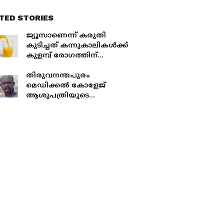
TED STORIES
ജ്യൂസാണെന്ന് കരുതി
കുടിച്ചത് കന്നുകാലികൾക്ക്
കുളമ്പ് രോഗത്തിന്
കൊടുക്കുന്ന മരുന്ന്,
സഹോദരങ്ങൾ
തിരുവനന്തപുരം
ചികിത്സയില്‍; അപകടനില
മെഡിക്കൽ കോളേജ്
തരണം ചെയ്തു
ആശുപത്രിയുടെ
അനാസ്ഥ; രോഗി മരിച്ചെന്ന്
പരാതി, ശബ്ദ സന്ദേശം
പുറത്ത്