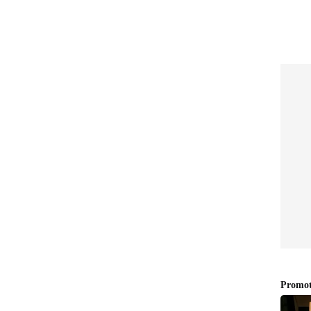
് ഓണ്‍ലൈനില്‍ പ്രവര്‍ത്തിക്കുന്നു. നിലവില്‍ സീനിയ‍ർ
േണലിസത്തിൽ പോസ്റ്റ് ഗ്രാജുവേറ്റ് ഡിപ്ലോമയും
ാഷ്ട്ര വാര്‍ത്തകള്‍, ബിസിനസ്, ആരോഗ്യം,
ിഷയങ്ങളില്‍ എഴുതുന്നു. 12 വര്‍ഷത്തെ
രവധി ഗ്രൗണ്ട് റിപ്പോര്‍ട്ടുകള്‍, ന്യൂസ് സ്‌റ്റോറികള്‍,
 പ്രസിദ്ധീകരിച്ചു. പ്രിന്റ്, വിഷ്വല്‍, ഡിജിറ്റല്‍
. ഇ മെയില്‍: faseela.vv@asianetnews.in