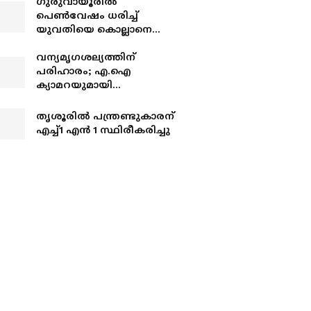
​ഗുരുവായൂരിൽ
പെൺവേഷം ധരിച്ച്
യുവതിയെ കൊല്ലാനെത്തി;
പൊലീസിന്റെ
സംശയത്തിൽ കുടുങ്ങി;
വന്യമൃഗശല്യത്തിന്
മുൻ കാമുകനടക്കം
പരിഹാരം; എ.ഐ
അഞ്ചുപേ‍ർ പിടിയിൽ
ക്യാമറയുമായി
എഞ്ചിനീയർ
തൃശൂരില്‍ പന്ത്രണ്ടുകാരന്
എച്ച്1 എന്‍ 1 സ്ഥിരീകരിച്ചു