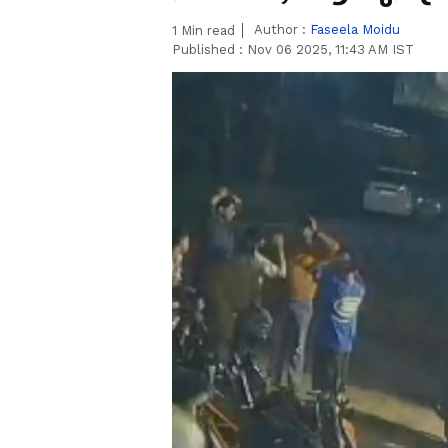
Author :
Faseela Moidu
1 Min read
Published : Nov 06 2025, 11:43 AM IST