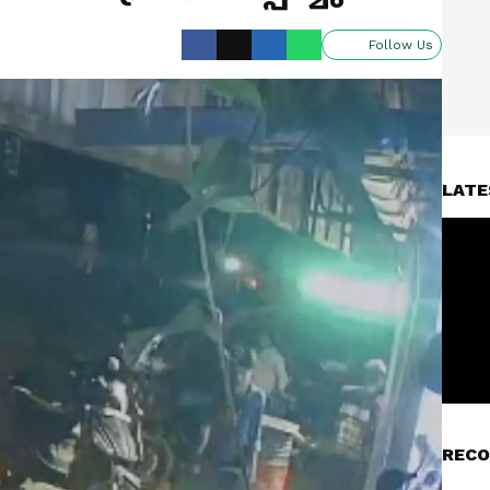
Follow Us
LATE
RECO