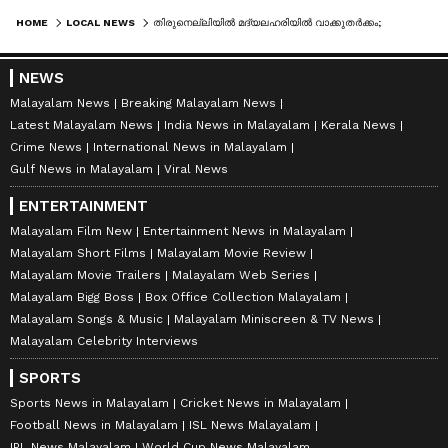
HOME
LOCAL NEWS
തിരുനെല്ലിയിൽ മദ്യലഹരിയില്‍ വാക്കുതര്‍ക്കം; മര്‍ദ്ദനമേറ്റ യുവാവ് മരിച്ചു
NEWS
Malayalam News
Breaking Malayalam News
Latest Malayalam News
India News in Malayalam
Kerala News
Crime News
International News in Malayalam
Gulf News in Malayalam
Viral News
ENTERTAINMENT
Malayalam Film New
Entertainment News in Malayalam
Malayalam Short Films
Malayalam Movie Review
Malayalam Movie Trailers
Malayalam Web Series
Malayalam Bigg Boss
Box Office Collection Malayalam
Malayalam Songs & Music
Malayalam Miniscreen & TV News
Malayalam Celebrity Interviews
SPORTS
Sports News in Malayalam
Cricket News in Malayalam
Football News in Malayalam
ISL News Malayalam
IPL News Malayalam
World Cup News Malayalam