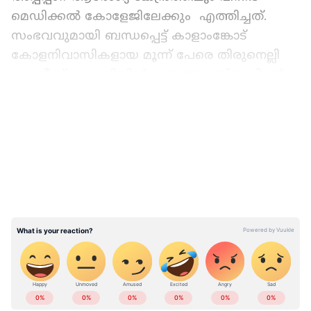
മെഡിക്കൽ കോളേജിലേക്കും എത്തിച്ചത്.
സംഭവവുമായി ബന്ധപ്പെട്ട് കാളാംങ്കോട്
കോളനിവാസികളായ മൂന്ന് പേരെ തിരുനെല്ലി
പൊലീസ് കസ്റ്റഡിയിൽ എടുത്തു. ബിനുവിന്‍റെ
അയല്‍വാസികളായ നാരായണന്‍, മോഹനന്‍,
LATEST VIDEOS
ചന്ദ്രന്‍ എന്നിവരെയാണ്
കസ്റ്റഡിയിലെടുത്തിരിക്കുന്നത്. ഇവരെ ചോദ്യം
ചെയ്തുവരികയാണ്. വിശദമായ ചോദ്യം
ചെയ്യലിന് ശേഷം തുടര്‍നടപടികള്‍
സ്വീകരിക്കുമെന്ന് പൊലീസ് അറിയിച്ചു.
ABOUT THE AUTHOR