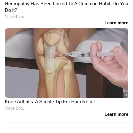
കടിയേറ്റു
അറസ്റ്റിൽ
9 At Nine Malayalam News |
വാർത്തകൾ വിശദമായി | 06 August
2026
'ഏരിയ കമ്മിറ്റി ഓഫീസ്
നിർമ്മാണത്തിൽ അവതരിപ്പിച്ച
കണക്കിൽ മാസങ്ങൾക്കുശേഷം
ലക്ഷങ്ങൾ കൂടിയതെങ്ങനെ?'