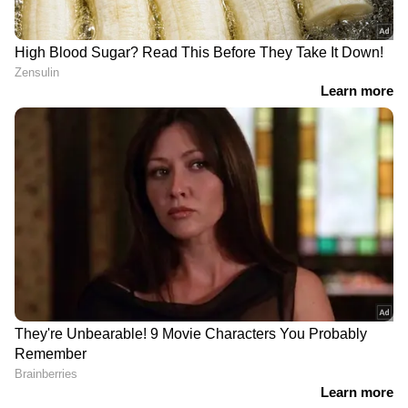
DOWNLOAD APP
കേരളത്തിലെ എല്ലാ
Local News
അറിയാൻ
എപ്പോഴും ഏഷ്യാനെറ്റ് ന്യൂസ് വാർത്തകൾ.
Malayalam News
അപ്‌ഡേറ്റുകളും
ആഴത്തിലുള്ള വിശകലനവും സമഗ്രമായ
റിപ്പോർട്ടിംഗും — എല്ലാം ഒരൊറ്റ സ്ഥലത്ത്.
ഏത് സമയത്തും, എവിടെയും
വിശ്വസനീയമായ വാർത്തകൾ ലഭിക്കാൻ
Asianet News Malayalam