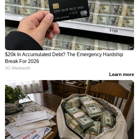
'അധികാരികളുടെ അഹങ്കാരവും
ഇന്‍ഷുറന്‍സ് ഉണ്ടല്ലോ എന്ന ആശ്വാസം
മണ്ടത്തരവും കൊണ്ടാണ്
മതിയോ? പലര്‍ക്കും ഇന്‍ഷുറന്‍സ് പരിരക്ഷ
കേരളത്തിൽ പ്രളയമുണ്ടായത്' |
ഇല്ലാത്തതോ അല്ലെങ്കില്‍ വളരെ കുറഞ്ഞ
Kerala Rains
തുകയ്ക്കുള്ള പരിരക്ഷ ഉള്ളതോ ആണ്
പ്രതിസന്ധി രൂക്ഷമാക്കുന്നത്. ജോലി ചെയ്യുന്ന
സ്ഥാപനം നല്‍കുന്ന ഇന്‍ഷുറന്‍സിനെ മാത്രം
വിശ്വസിച്ചിരിക്കുന്നത് പലപ്പോഴും അപകടമാണ്.
ഇന്‍ഷുറന്‍സ് പോളിസികളിലെ നിയന്ത്രണങ്ങള്‍,
ക്ലെയിം ലഭിക്കാത്ത ചെലവുകള്‍എന്നിവ
കാരണം വലിയൊരു തുക സ്വന്തം കയ്യില്‍ നിന്ന്
നല്‍കേണ്ടി വരുന്നു. രോഗിക്ക് ജോലിക്ക്
പോകാന്‍ കഴിയാത്ത സാഹചര്യം കൂടിയായാല്‍
വരുമാനം നിലയ്ക്കുകയും ചെലവ് കൂടുകയും
ചെയ്യുന്ന ഇരട്ട പ്രഹരമാകും ഉണ്ടാവുക.