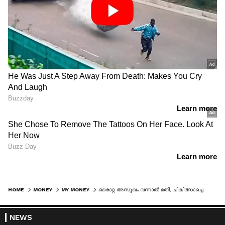
HOME
MONEY
MY MONEY
ഒരൊറ്റ അസുഖം വന്നാൽ മതി, ചികിത്സാച്ചെലവ് നടുവൊടിക്കും; സൂക്ഷിച്ചില്ലെങ്കില്‍ നഷ്ടമാവുക വര്‍ഷങ്ങളുടെ സമ്പാദ്യം!
NEWS