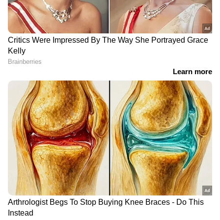
Related Articles
'മാസം ചെറിയ തുക കൊടുത്താൽ മതി,
സിംപിളായി അടച്ച് തീ‍‍‌ർക്കാം';
ചതിക്കുഴികളിൽ വീഴും മുൻപ് അറിയാൻ
പേഴ്സണൽ ലോൺ അപേക്ഷ
തള്ളിപ്പോയോ? വീണ്ടും
RECOMMENDED STORIES
അപേക്ഷിക്കുമ്പോൾ എന്തൊക്കെ
ശ്രദ്ധിക്കണം?
ഒരു ഹെല്‍ത്ത്
വീട്ടില്‍ എപ്പോഴും എത്ര
ഇന്‍ഷുറന്‍സ് പോളിസി
രൂപ വരെ സൂക്ഷിക്കാം?