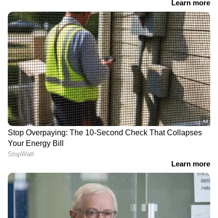
നിങ്ങളുടെ കുട്ടിക്ക് 3 വയസ്സേ പ്രായമുള്ളൂ
എങ്കിൽ കോളേജ് വിദ്യാഭ്യാസത്തിന് ഇനിയും 15
വർഷത്തോളം സമയമുണ്ട്. ഇത്തരം
സാഹചര്യങ്ങളിൽ പണം വേഗത്തിൽ വളരാൻ
ഇക്വിറ്റി മ്യൂച്വൽ ഫണ്ടുകൾ (SIP വഴി)
തിരഞ്ഞെടുക്കുന്നതാണ് അനുയോജ്യം.
വിപണിയിലെ റിസ്ക് കാരണം ചില
വർഷങ്ങളിൽ പോർട്ട്ഫോളിയോ താഴേക്ക്
പോയേക്കാമെങ്കിലും,