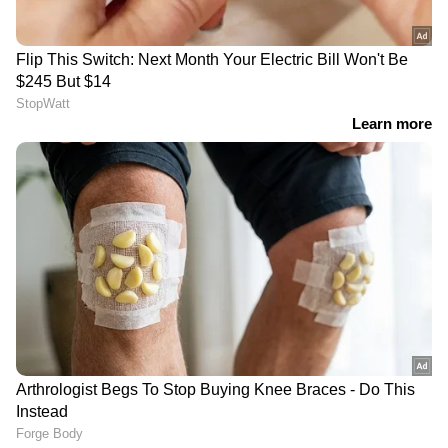
ഫണ്ടുകൾ പോലെ എപ്പോൾ വേണമെങ്കിലും
ഇതിൽ നിന്ന് പണം പിൻവലിക്കാൻ കഴിയില്ല.
ലോക്ക്- ഇൻ പിരീഡും പണം
പിൻവലിക്കുന്നതിന് കൃത്യമായ നിബന്ധനകളും
(ഉദാഹരണത്തിന് 3 വർഷത്തിന് ശേഷം
വിദ്യാഭ്യാസ ആവശ്യങ്ങൾക്കായി
നിക്ഷേപത്തിന്റെ 25% വരെ മാത്രം
പിൻവലിക്കാം) ഇതിനുണ്ട്.
മ്യൂച്വൽ ഫണ്ടുകൾ (Mutual Funds)