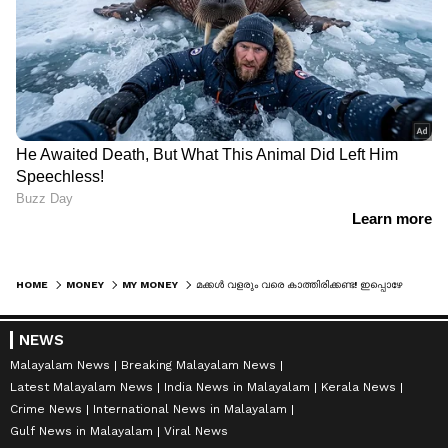
HOME
MONEY
MY MONEY
മക്കൾ വളരും വരെ കാത്തിരിക്കണ്ട! ഇപ്പൊഴേ തുടങ്ങണം ഒരുക്കങ്ങൾ, മക്കളുടെ ഉന്നതവിദ്യാഭ്യാസം പ്രതിസന്ധിയിലാകാതിരിക്കാൻ ശ്രദ്ധിക്കേണ്ടത്
NEWS
Malayalam News
Breaking Malayalam News
Latest Malayalam News
India News in Malayalam
Kerala News
Crime News
International News in Malayalam
Gulf News in Malayalam
Viral News