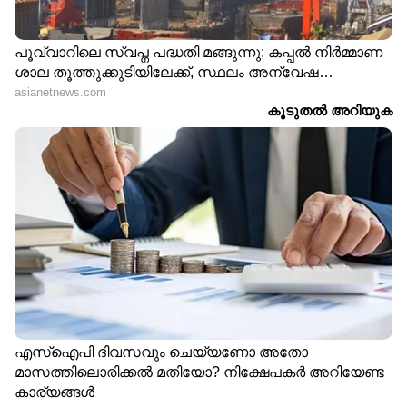
തീരുമാനിക്കുന്നതിന് മുൻപ്, മക്കളുടെ
ഉന്നതവിദ്യാഭ്യാസത്തിന് ഏകദേശം എത്ര തുക
വേണ്ടി വരുമെന്നും എപ്പോഴാണ് ഈ പണം
ആവശ്യമെന്നും കണക്കുകൂട്ടുക. ഏത്
പദ്ധതിയായാലും എത്രയും വേഗത്തിൽ
നിക്ഷേപം ആരംഭിച്ച് അത് കൃത്യമായി മുന്നോട്ട്
കൊണ്ടുപോകുന്നതിലാണ് ശ്രദ്ധ
ചെലുത്തേണ്ടത്.