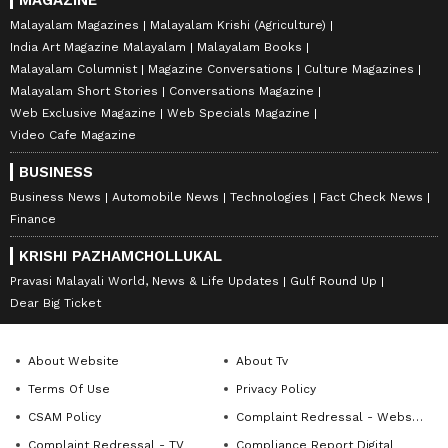
Malayalam Magazines
Malayalam Krishi (Agriculture)
India Art Magazine Malayalam
Malayalam Books
Malayalam Columnist
Magazine Conversations
Culture Magazines
Malayalam Short Stories
Conversations Magazine
Web Exclusive Magazine
Web Specials Magazine
Video Cafe Magazine
BUSINESS
Business News
Automobile News
Technologies
Fact Check News
Finance
KRISHI PAZHAMCHOLLUKAL
Pravasi Malayali World, News & Life Updates
Gulf Round Up
Dear Big Ticket
About Website
About Tv
Terms Of Use
Privacy Policy
CSAM Policy
Complaint Redressal - Website
Complaint Redressal - TV
Compliance Report Digital