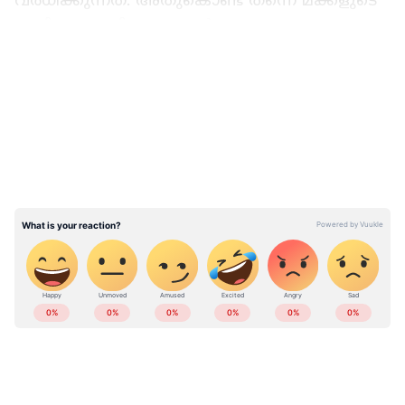
വർധിക്കുന്നത്. അതുകൊണ്ട് തന്നെ മക്കളുടെ
ഭാവി സുരക്ഷിതമാക്കാൻ നേരത്തെ തന്നെ
നിക്ഷേപം ആരംഭിക്കേണ്ടതുണ്ട്. മിക്ക
LATEST VIDEOS
രക്ഷിതാക്കളും പിപിഎഫ് (PPF), സുകന്യ
സമൃദ്ധി യോജന (SSY), എൻപിഎസ് വാത്സല്യ
(NPS Vatsalya), മ്യൂച്വൽ ഫണ്ടുകൾ (Mutual
Funds) എന്നീ മാർഗങ്ങളാണ് ഇതിനായി
തെരഞ്ഞെടുക്കാറുള്ളത്. ഇവയിൽ ഏത്
തെരഞ്ഞെടുക്കണമെന്ന് സംബന്ധിച്ച്
തീരുമാനമെടുക്കാനാണ് ബുദ്ധിമുട്ട്.
ഏഷ്യാനെറ്റ് ന്യൂസ് പ്രധാന വാർത്താ സ്രോതസായി
തെരഞ്ഞെടുക്കുക
ABOUT THE AUTHOR
പിപിഎഫ്
Sangeetha KS
SK
2024 മുതല്‍ ഏഷ്യാനെറ്റ് ന്യൂസ് ഓണ്‍ലൈനില്‍
സുരക്ഷിതത്വവും കൃത്യതയും
പ്രവര്‍ത്തിക്കുന്നു. നിലവില്‍ സബ് എ‍ഡിറ്റര്‍.
ജേണലിസത്തില്‍ ബിരുദവും പോസ്റ്റ് ഗ്രാജുവേഷനും
ആഗ്രഹിക്കുന്നവർക്ക് പിപിഎഫ്