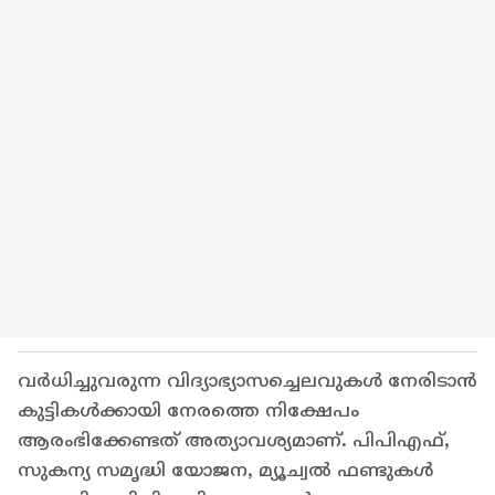
വർധിച്ചുവരുന്ന വിദ്യാഭ്യാസച്ചെലവുകൾ നേരിടാൻ
കുട്ടികൾക്കായി നേരത്തെ നിക്ഷേപം
ആരംഭിക്കേണ്ടത് അത്യാവശ്യമാണ്. പിപിഎഫ്,
സുകന്യ സമൃദ്ധി യോജന, മ്യൂച്വൽ ഫണ്ടുകൾ