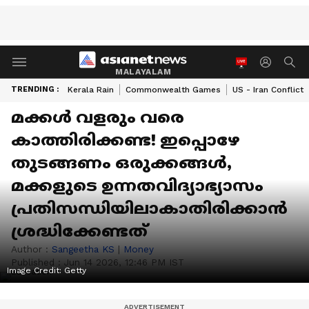
MALAYALAM
TRENDING :
Kerala Rain
Commonwealth Games
US - Iran Conflict
മക്കൾ വളരും വരെ
കാത്തിരിക്കണ്ട! ഇപ്പൊഴേ
തുടങ്ങണം ഒരുക്കങ്ങൾ,
മക്കളുടെ ഉന്നതവിദ്യാഭ്യാസം
പ്രതിസന്ധിയിലാകാതിരിക്കാൻ
ശ്രദ്ധിക്കേണ്ടത്
Author :
Sangeetha KS
|
Money
Published :
Jun 14 2026, 12:46 PM IST
Image Credit:
Getty