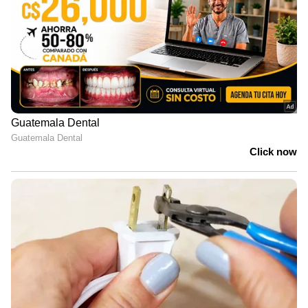
എൻപിഎസ് വാത്സല്യ (NPS Vatsalya)
പ്രായപൂർത്തിയാകാത്ത കുട്ടികൾക്കായി
അടുത്തിടെ സർക്കാർ അവതരിപ്പിച്ച
പദ്ധതിയാണ് എൻപിഎസ് വാത്സല്യ. ഓഹരി
വിപണിയുമായി ബന്ധിപ്പിച്ചിട്ടുള്ള (Market-
linked) ഈ പദ്ധതിയിലൂടെ നിക്ഷേപത്തിന്റെ
ഒരു ഭാഗം ഇക്വിറ്റിയിലേക്കും ബാക്കി ഭാഗം
ഡെറ്റ് (Debt) ഫണ്ടുകളിലേക്കും മാറ്റാം. 15
വർഷം വരെയുള്ള ദീർഘകാല ലക്ഷ്യങ്ങൾക്ക്
ഇത് മികച്ച വളർച്ച നൽകും. എന്നാൽ, മ്യൂച്വൽ