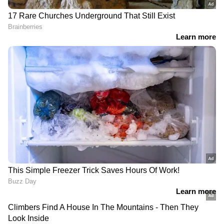
മാതാപിതാക്കളുടെ
ഒന്നിലധികം ഹെല്‍ത്ത്
സംരക്ഷണവും, സ്വന്തം
ഇന്‍ഷുറന്‍സ്
ഭാവിയും; പതറാതെ
പോളിസികളുണ്ടോ?
നോക്കാം, സാമ്പത്തിക
ആശുപത്രി ബില്‍ തുക
തകർച്ച ഒഴിവാക്കാൻ
കൂടിയാല്‍ ക്ലെയിം
ചെയ്യേണ്ട കാര്യങ്ങൾ
ചെയ്യേണ്ടത് എങ്ങനെ?