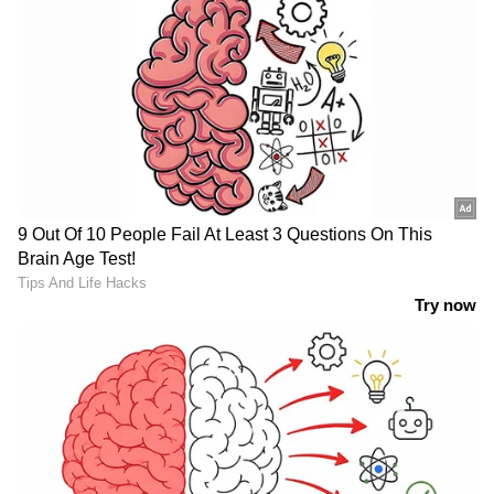
തമ്മിൽ ഉണ്ടായിരുന്ന അഭിപ്രായവ്യത്യാസങ്ങൾ
വർദ്ധിക്കുകയും മൂന്ന് വർഷത്തിന് ശേഷം
അമ്മ കോകിലാബെൻ 2005 ൽ റിലയൻസിന്റെ
സ്വത്തുക്കൾ വിഭജിച്ചു. മുകേഷിന് റിഫൈനിംഗ്,
പെട്രോകെമിക്കൽസ്, ഓയിൽ ആൻഡ് ഗ്യാസ്,
ടെക്സ്റ്റൈൽ ബിസിനസുകൾ എന്നിവ ലഭിച്ചു,
ടെലികമ്മ്യൂണിക്കേഷൻ, അസറ്റ് മാനേജ്മെന്റ്,
എന്റർടെയ്ൻമെന്റ്, പവർ ജനറേഷൻ
ബിസിനസുകൾ എന്നിവയായിരുന്നു അനിൽ
കൈകാര്യം ചെയ്തിരുന്നത്. കാലക്രമേണ,
മുകേഷ് അംബാനി റിലയൻസിനെ
സാമ്രാജ്യമാക്കി വളർത്തി, തുടർന്ന് ടെലികോം
ബിസിനസ്സിലേക്ക് വീണ്ടും പ്രവേശിക്കുകയും
റീട്ടെയിലിംഗിലേക്കും ക്ലീൻ എനർജിയിലേക്കും
കടക്കുകയും ചെയ്തു, അതേസമയം അനിൽ
അംബാനിയുടെ ബിസിനസ്സ് സാമ്രാജ്യം