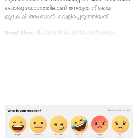
പൊതുയോഗത്തിലാണ് നേതൃത നിരയെ
മുകേഷ് അംബാനി വെളിപ്പെടുത്തിയത്.
Read Also:
ദീപാവലി പൊടിപൊടിക്കും;
ജിയോ 5 ജി പ്രഖ്യാപിച്ച് മുകേഷ് അംബാനി
LATEST VIDEOS
റിലയൻസിന് പ്രധാനമായും മൂന്ന്
ബിസിനസുകളുണ്ട്. എണ്ണ ശുദ്ധീകരണവും
പെട്രോകെമിക്കൽസും, റീട്ടെയിൽ വ്യാപാരം,
ടെലികോം ഡിജിറ്റൽ സേവനങ്ങൾ. പുതിയ
ഊർജ ബിസിനസ്സും മാതൃ
സ്ഥാപനത്തിനൊപ്പമാണ്.