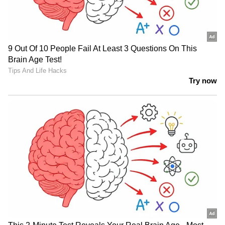
തലമുറ കൈമാറ്റത്തിൽ സഹോദരങ്ങൾ
തമ്മിൽ ഭിന്നിച്ചു പോകാതിരിക്കാനുള്ള മുകേഷ്
അംബാനിയുടെ ആസൂത്രിതമായ