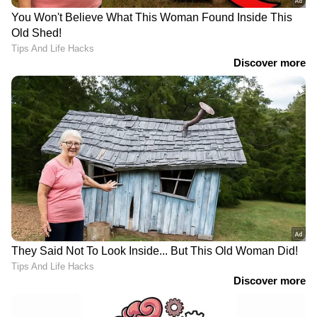
LATEST VIDEOS
കുന്നിറങ്ങാൻ കിലോമീറ്ററോളം
നടക്കണം; ജോസ്​ഗിരി
പൂർണമായും ഒറ്റപ്പെട്ടു
ദുരിതാശ്വാസ ക്യാമ്പുകൾ
നിറഞ്ഞതോടെ വെളളം കയറിയ
വീടുകളിൽ തന്നെ കഴിയുകയാണ്
ഇന്ന് നടന്ന വാർഷിക യോഗത്തിൽ ഇ-
മേൽപ്പാടത്തെ കുടുംബങ്ങൾ
കൊമേഴ്‌സ് യൂണിറ്റിനെ വാട്ട്‌സ്ആപ്പുമായി
സംയോജിപ്പിക്കുന്നതിനെക്കുറിച്ചുള്ള