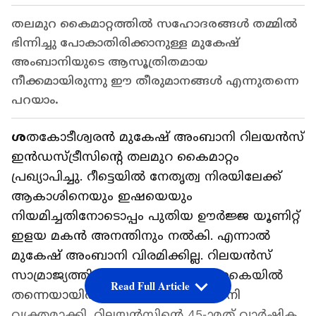
തലമുറ കൈമാറ്റത്തിൽ സഹോദരങ്ങൾ തമ്മിൽ
ഭിന്നിച്ചു പോകാതിരിക്കാനുള്ള മുകേഷ്
അംബാനിയുടെ ആസൂത്രിതമായ
നീക്കമായിരുന്നു ഈ തീരുമാനങ്ങൾ എന്നുതന്നെ
പറയാം.
ശ
തകോടീശ്വരൻ മുകേഷ് അംബാനി റിലയൻസ്
ഇൻഡസ്ട്രീസിന്റെ തലമുറ കൈമാറ്റം
പ്രഖ്യാപിച്ചു. റീട്ടെയിൽ നേതൃത്വ നിരയിലേക്ക്
ആകാശിനെയും ഇഷയെയും
നിയമിച്ചതിനോടൊപ്പം പുതിയ ഊർജ്ജ യൂണിറ്റ്
ഇളയ മകൻ അനന്തിനും നൽകി. എന്നാൽ
മുകേഷ് അംബാനി വിരമിക്കില്ല. റിലയൻസ്
സാമ്രാജ്യത്തിന്റെ നേതൃത്വം തന്റെ കൈയിൽ
Read Full Article
തന്നെയായിരിക്കും എന്നും അംബാനി
വ്യക്തമാക്കി. റിലയൻസിന്റെ 45-ാമത് വാർഷിക