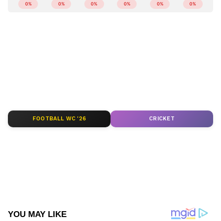
ABOUT THE AUTHOR
Web Desk
WD
മുകേഷ് അംബാനി
Follow Us
FOOTBALL WC '26
CRICKET