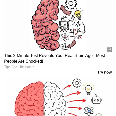
അവതരണത്തിനായി ഇഷയെ മുകേഷ്
ക്ഷണിച്ചു. റീട്ടെയിൽ ബിസിനസ്സ് ലീഡറായാണ്
അംബാനി ഇഷയെ പരിചയപ്പെടുത്തിയത്.
പിരാമൽ ഗ്രൂപ്പിലെ അജയ്, സ്വാതി പിരമൾ
ദമ്പതികളുടെ മകനായ ആനന്ദ് പിരമൽ ആണ്
ഇഷയെ വിവാഹം ചെയ്തിരിക്കുന്നത്.
സോളാർ, ബാറ്ററി, ഹൈഡ്രജൻ നിക്ഷേപങ്ങളിൽ
വ്യാപിച്ചുകിടക്കുന്ന പുതിയ ഊർജ്ജ
ബിസിനസിൽ 26 കാരനായ അനന്ത് നയിക്കും
എന്ന് മുകേഷ് അംബാനി വ്യക്തമാക്കി.
Read Also:
ആഡംബരത്തിന്റെ മറുവാക്ക്,
ഇഷ അംബാനിയുടെ കൊട്ടാരം