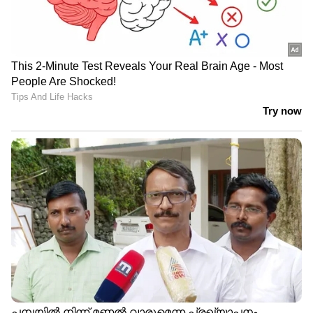
തകർന്നു.
Read Also:
90 കോടിയുടെ നിറം മാറ്റാവുന്ന
കാർ മുതൽ 240 കോടിയുടെ ജെറ്റ് വരെ;
നിത അംബാനിയുടെ ആഡംബര ശേഖരം