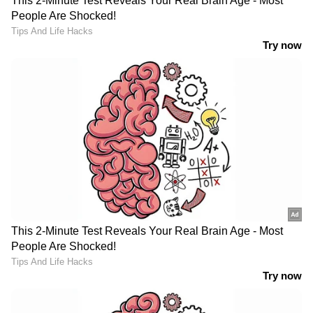
നീക്കമായിരുന്നു ഈ തീരുമാനങ്ങൾ
എന്നുതന്നെ പറയാം.
ധീരുഭായ് അംബാനി എന്നറിയപ്പെടുന്ന
ധീരജ്‌ലാൽ ഹിരാചന്ദ് അംബാനി 1973-ൽ
റിലയൻസ് സ്ഥാപിച്ചു. തുണിത്തരങ്ങൾ മുതൽ
എണ്ണ, ടെലികോം വരെയുള്ള കുടുംബ
ബിസിനസ് വിപുലീകരണത്തിന് അദ്ദേഹം
നേതൃത്വം നൽകി, എന്നാൽ 2002-ലെ
അദ്ദേഹത്തിന്റെ പെട്ടെന്നുള്ള
മരണത്തെത്തുടർന്ന് കുടുംബം
അരാജകത്വത്തിലേക്ക് കൂപ്പുകുത്തി.
മുകേഷ് അംബാനിയും അനിൽ അംബാനിയും