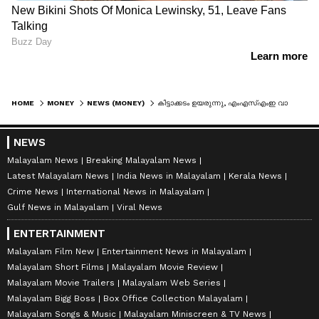
HOME
MONEY
NEWS (MONEY)
കിട്ടാക്കടം ഉയരുന്നു, എംഎസ്എംഇ വായ്പകള്‍ക്ക് നിയന്ത്രണം; എന്‍ബിഎഫ്സികള്‍ ജാഗ്രതയില്‍!
NEWS
Malayalam News
Breaking Malayalam News
Latest Malayalam News
India News in Malayalam
Kerala News
Crime News
International News in Malayalam
Gulf News in Malayalam
Viral News
ENTERTAINMENT
Malayalam Film New
Entertainment News in Malayalam
Malayalam Short Films
Malayalam Movie Review
Malayalam Movie Trailers
Malayalam Web Series
Malayalam Bigg Boss
Box Office Collection Malayalam
Malayalam Songs & Music
Malayalam Miniscreen & TV News