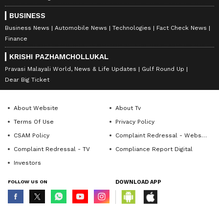
BUSINESS
Business News
Automobile News
Technologies
Fact Check News
Finance
KRISHI PAZHAMCHOLLUKAL
Pravasi Malayali World, News & Life Updates
Gulf Round Up
Dear Big Ticket
About Website
About Tv
Terms Of Use
Privacy Policy
CSAM Policy
Complaint Redressal - Website
Complaint Redressal - TV
Compliance Report Digital
Investors
FOLLOW US ON
DOWNLOAD APP
© Copyright 2026 Asianxt Digital Technologies Private Limited (Formerly