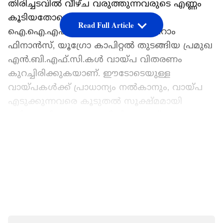
തിരിച്ചടവില്‍ വീഴ്ച വരുത്തുന്നവരുടെ എണ്ണം
കൂടിയതോടെ, ബജാജ് ഫിനാന്‍സ്,
Read Full Article
ഐ.ഐ.എഫ്.എല്‍. ഫിനാന്‍സ്, ശ്രീറാം
ഫിനാന്‍സ്, യൂഗ്രോ കാപിറ്റല്‍ തുടങ്ങിയ പ്രമുഖ
എന്‍.ബി.എഫ്.സി.കള്‍ വായ്പ വിതരണം
കുറച്ചിരിക്കുകയാണ്. ഈടോടെയുള്ള
വായ്പകള്‍ക്ക് പ്രാധാന്യം നല്‍കാനും, വായ്പ
എടുക്കുന്നവരെ കൂടുതല്‍ സൂക്ഷ്മമായി
പരിശോധിക്കാനും, ഭാവിയിലെ നഷ്ടം
നികത്താന്‍ കൂടുതല്‍ പണം കരുതല്‍ ധനമായി
LATEST VIDEOS
മാറ്റിവെക്കാനുമാണ് ഇവരുടെ തീരുമാനം.
കുതിച്ചുയര്‍ന്ന് കിട്ടാക്കടം
ബജാജ് ഫിനാന്‍സ്: സെപ്റ്റംബര്‍ പാദത്തില്‍
എം.എസ്.എം.ഇ. വിഭാഗത്തിലെ മൊത്തം
കിട്ടാക്കടം 2.47% ആയി ഉയര്‍ന്നു.